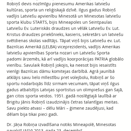
Robiņš devis nozīmīgu pienesumu Amerikas latviešu
kultūras, sporta un reliģiskajā dzīvē. Ilgus gadus Robiņš
vadījis Latviešu apvienību Minesotā un Minesotas latviešu
sporta klubu STARTS, bijis Mineapoles un Seintpaulas
Latviešu Ev. Luteriskās draudzes un vēlāk Latviešu Ev. Lut.
Kristus draudzes priekšnieks, kasieris, sekretārs un latviešu
svētdienas skolas vadītājs. Tāpat viņš bijis Latviešu ev. Lut.
Baznīcas Amerikā (LELBA) viceprezidents, vadījis Amerikas
latviešu apvienības Sporta nozari un Latviešu Sporta
padomi ārzemēs, kā arī vadījis koorporācijas PATRIA globālo
vienību. Savulaik Robiņš jokojis, ka neesot bijis iesaistīts
vienīgi Baznīcas dāmu komitejas darbībā. Agrā jaunībā
atklājis savu lielo mīlestību pret volejbolu, Robiņš ar šo
sportu nodarbojās līdz sirmam vecumam, tāpat viņš ilgus
gadus atbalstījis Latvijas sportistus un olimpiešus gan šajā,
gan citos sporta veidos. 1951. gadā noslēgtajā laulībā ar
Brigitu Jānis Robiņš izaudzinājis četras talantīgas meitas.
Savu piekto atvasi – dēlu Māri – ģimene zaudējusi, kad
dēlam bija tikai pieci gadi.
Dr. Jāņa Robiņa izvadīšana notiks Mineapolē, Minesotas
pavalstī (ASV) 2013. gada 23. decembrī.