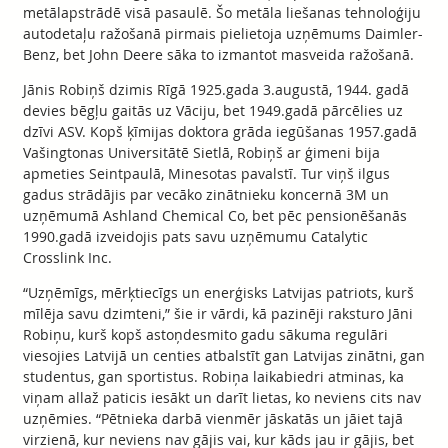
metālapstrādē visā pasaulē. Šo metāla liešanas tehnoloģiju
autodetaļu ražošanā pirmais pielietoja uzņēmums Daimler-
Benz, bet John Deere sāka to izmantot masveida ražošanā.
Jānis Robiņš dzimis Rīgā 1925.gada 3.augustā, 1944. gadā
devies bēgļu gaitās uz Vāciju, bet 1949.gadā pārcēlies uz
dzīvi ASV. Kopš ķīmijas doktora grāda iegūšanas 1957.gadā
Vašingtonas Universitātē Sietlā, Robiņš ar ģimeni bija
apmeties Seintpaulā, Minesotas pavalstī. Tur viņš ilgus
gadus strādājis par vecāko zinātnieku koncernā 3M un
uzņēmumā Ashland Chemical Co, bet pēc pensionēšanās
1990.gadā izveidojis pats savu uzņēmumu Catalytic
Crosslink Inc.
“Uzņēmīgs, mērķtiecīgs un enerģisks Latvijas patriots, kurš
mīlēja savu dzimteni,” šie ir vārdi, kā pazinēji raksturo Jāni
Robiņu, kurš kopš astoņdesmito gadu sākuma regulāri
viesojies Latvijā un centies atbalstīt gan Latvijas zinātni, gan
studentus, gan sportistus. Robiņa laikabiedri atminas, ka
viņam allaž paticis iesākt un darīt lietas, ko neviens cits nav
uzņēmies. “Pētnieka darbā vienmēr jāskatās un jāiet tajā
virzienā, kur neviens nav gājis vai, kur kāds jau ir gājis, bet