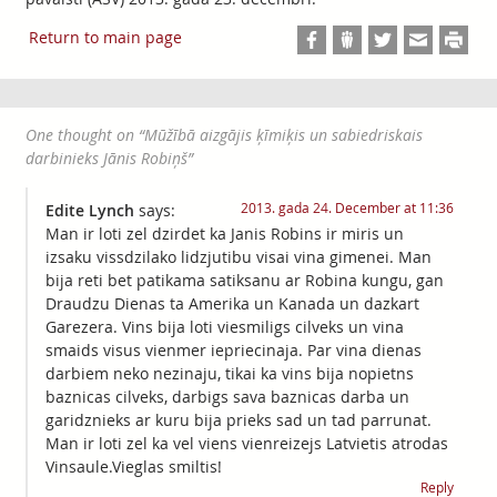
Return to main page
One thought on “
Mūžībā aizgājis ķīmiķis un sabiedriskais
darbinieks Jānis Robiņš
”
2013. gada 24. December at 11:36
Edite Lynch
says:
Man ir loti zel dzirdet ka Janis Robins ir miris un
izsaku vissdzilako lidzjutibu visai vina gimenei. Man
bija reti bet patikama satiksanu ar Robina kungu, gan
Draudzu Dienas ta Amerika un Kanada un dazkart
Garezera. Vins bija loti viesmiligs cilveks un vina
smaids visus vienmer iepriecinaja. Par vina dienas
darbiem neko nezinaju, tikai ka vins bija nopietns
baznicas cilveks, darbigs sava baznicas darba un
garidznieks ar kuru bija prieks sad un tad parrunat.
Man ir loti zel ka vel viens vienreizejs Latvietis atrodas
Vinsaule.Vieglas smiltis!
Reply