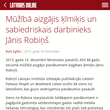
Mūžībā aizgājis ķīmiķis un
sabiedriskais darbinieks
Jānis Robiņš
Raits Eglītis
|
2013. gada 19. December
2013. gada 14. decembrī Minesotas pavalstī, ASV 88 gadu
vecumā mūžībā aizgājis panākumiem bagātais ķīmiķis Jānis
Robiņš.
Robiņš Latvijas Institūta izdotajās publikācijās
Latvia’s
Famous People
un
Bookmark Latvia
izcelts kā viens no
latviešiem, kas guvis ievērojamus panākumus pasaulē.
Viens no Robiņa starptautiski lielākajiem panākumiem ir
pagājušā gadsimta sešdesmitajos gados radītā metāla
liešanas tehnoloģija, kas mūsdienās ļoti plaši tiek pielietota