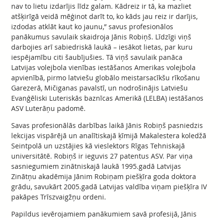
nav to lietu izdarījis līdz galam. Kādreiz ir tā, ka mazliet
atšķirīgā veidā mēģinot darīt to, ko kāds jau reiz ir darījis,
izdodas atklāt kaut ko jaunu,” savus profesionālos
panākumus savulaik skaidroja Jānis Robiņš. Līdzīgi viņš
darbojies arī sabiedriskā laukā – iesākot lietas, par kuru
iespējamību citi šaubījušies. Tā viņš savulaik panāca
Latvijas volejbola vienības iestāšanos Amerikas volejbola
apvienībā, pirmo latviešu globālo meistarsacīkšu rīkošanu
Garezerā, Mičiganas pavalstī, un nodrošinājis Latviešu
Evanģēliski Luteriskās baznīcas Amerikā (LELBA) iestāšanos
ASV Luterāņu padomē.
Savas profesionālās darbības laikā Jānis Robiņš pasniedzis
lekcijas vispārējā un analītiskajā ķīmijā Makalestera koledžā
Seintpolā un uzstājies kā vieslektors Rīgas Tehniskajā
universitātē. Robiņš ir ieguvis 27 patentus ASV. Par viņa
sasniegumiem zinātniskajā laukā 1995.gadā Latvijas
Zinātņu akadēmija Jānim Robiņam piešķīra goda doktora
grādu, savukārt 2005.gadā Latvijas valdība viņam piešķīra IV
pakāpes Trīszvaigžņu ordeni.
Papildus ievērojamiem panākumiem savā profesijā, Jānis