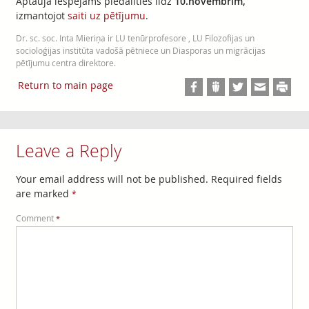
Aptaujā iespējams piedalīties līdz
10.novembrim,
izmantojot
saiti uz pētījumu
.
Dr. sc. soc. Inta Mieriņa ir LU tenūrprofesore , LU Filozofijas un
socioloģijas institūta vadošā pētniece un Diasporas un migrācijas
pētījumu centra direktore.
Return to main page
Leave a Reply
Your email address will not be published.
Required fields
are marked
*
Comment
*