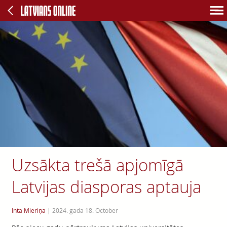
Uzsākta trešā apjomīgā
Latvijas diasporas aptauja
Inta Mieriņa
|
2024. gada 18. October