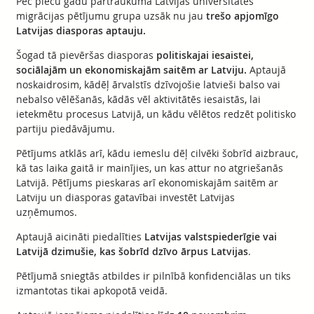
Pēc piecu gadu pārtraukuma Latvijas universitātes
migrācijas pētījumu grupa uzsāk nu jau
trešo apjomīgo
Latvijas diasporas aptauju.
Šogad tā pievēršas diasporas
politiskajai iesaistei,
sociālajām un ekonomiskajām saitēm ar Latviju.
Aptaujā
noskaidrosim, kādēļ ārvalstīs dzīvojošie latvieši balso vai
nebalso vēlēšanās, kādās vēl aktivitātēs iesaistās, lai
ietekmētu procesus Latvijā, un kādu vēlētos redzēt politisko
partiju piedāvājumu.
Pētījums atklās arī, kādu iemeslu dēļ cilvēki šobrīd aizbrauc,
kā tas laika gaitā ir mainījies, un kas attur no atgriešanās
Latvijā. Pētījums pieskaras arī ekonomiskajām saitēm ar
Latviju un diasporas gatavībai investēt Latvijas
uzņēmumos.
Aptaujā aicināti piedalīties
Latvijas valstspiederīgie vai
Latvijā dzimušie, kas šobrīd dzīvo ārpus Latvijas
.
Pētījumā sniegtās atbildes ir pilnībā konfidenciālas un tiks
izmantotas tikai apkopotā veidā.