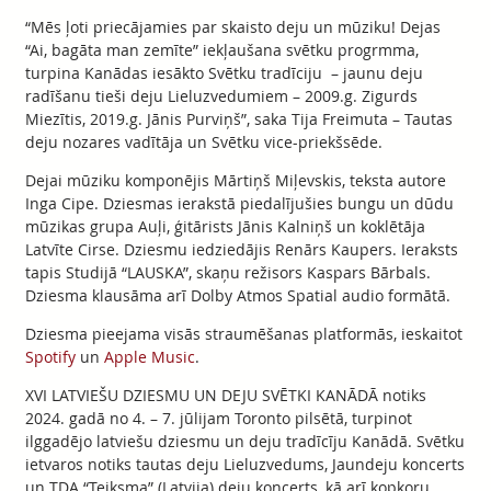
“Mēs ļoti priecājamies par skaisto deju un mūziku! Dejas
“Ai, bagāta man zemīte” iekļaušana svētku progrmma,
turpina Kanādas iesākto Svētku tradīciju – jaunu deju
radīšanu tieši deju Lieluzvedumiem – 2009.g. Zigurds
Miezītis, 2019.g. Jānis Purviņš”, saka Tija Freimuta – Tautas
deju nozares vadītāja un Svētku vice-priekšsēde.
Dejai mūziku komponējis Mārtiņš Miļevskis, teksta autore
Inga Cipe. Dziesmas ierakstā piedalījušies bungu un dūdu
mūzikas grupa Auļi, ģitārists Jānis Kalniņš un koklētāja
Latvīte Cirse. Dziesmu iedziedājis Renārs Kaupers. Ieraksts
tapis Studijā “LAUSKA”, skaņu režisors Kaspars Bārbals.
Dziesma klausāma arī Dolby Atmos Spatial audio formātā.
Dziesma pieejama visās straumēšanas platformās, ieskaitot
Spotify
un
Apple Music
.
XVI LATVIEŠU DZIESMU UN DEJU SVĒTKI KANĀDĀ notiks
2024. gadā no 4. – 7. jūlijam Toronto pilsētā, turpinot
ilggadējo latviešu dziesmu un deju tradīcīju Kanādā. Svētku
ietvaros notiks tautas deju Lieluzvedums, Jaundeju koncerts
un TDA “Teiksma” (Latvija) deju koncerts, kā arī kopkoru