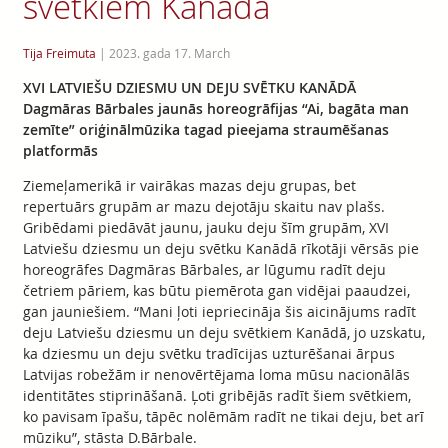
svētkiem Kanādā
Tija Freimuta
|
2023. gada 17. March
XVI LATVIEŠU DZIESMU UN DEJU SVĒTKU KANĀDĀ
Dagmāras Bārbales jaunās horeogrāfijas “Ai, bagāta man
zemīte” oriģinālmūzika tagad pieejama straumēšanas
platformās
Ziemeļamerikā ir vairākas mazas deju grupas, bet
repertuārs grupām ar mazu dejotāju skaitu nav plašs.
Gribēdami piedāvāt jaunu, jauku deju šīm grupām, XVI
Latviešu dziesmu un deju svētku Kanādā rīkotāji vērsās pie
horeogrāfes Dagmāras Bārbales, ar lūgumu radīt deju
četriem pāriem, kas būtu piemērota gan vidējai paaudzei,
gan jauniešiem. “Mani ļoti iepriecināja šis aicinājums radīt
deju Latviešu dziesmu un deju svētkiem Kanādā, jo uzskatu,
ka dziesmu un deju svētku tradīcijas uzturēšanai ārpus
Latvijas robežām ir nenovērtējama loma mūsu nacionālās
identitātes stiprināšanā. Ļoti gribējās radīt šiem svētkiem,
ko pavisam īpašu, tāpēc nolēmām radīt ne tikai deju, bet arī
mūziku”, stāsta D.Bārbale.