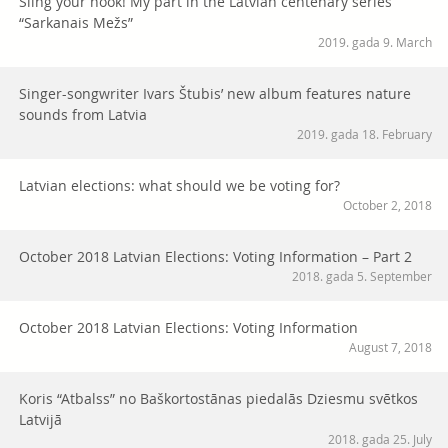
Sling your hook! My part in the Latvian centenary series
“Sarkanais Mežs”
2019. gada 9. March
Singer-songwriter Ivars Štubis’ new album features nature
sounds from Latvia
2019. gada 18. February
Latvian elections: what should we be voting for?
October 2, 2018
October 2018 Latvian Elections: Voting Information – Part 2
2018. gada 5. September
October 2018 Latvian Elections: Voting Information
August 7, 2018
Koris “Atbalss” no Baškortostānas piedalās Dziesmu svētkos
Latvijā
2018. gada 25. July