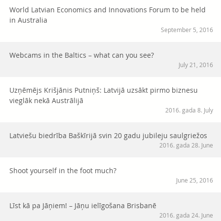
World Latvian Economics and Innovations Forum to be held
in Australia
September 5, 2016
Webcams in the Baltics – what can you see?
July 21, 2016
Uzņēmējs Krišjānis Putniņš: Latvijā uzsākt pirmo biznesu
vieglāk nekā Austrālijā
2016. gada 8. July
Latviešu biedrība Baškīrijā svin 20 gadu jubileju saulgriežos
2016. gada 28. June
Shoot yourself in the foot much?
June 25, 2016
Līst kā pa Jāņiem! – Jāņu ielīgošana Brisbanē
2016. gada 24. June