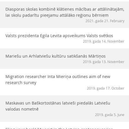
Diasporas skolas kombinē klātienes mācības ar attālinātajām,
lai skolu padarītu pieejamu attālāko reģionu bērniem
2021. gada 21. February
Valsts prezidenta Egila Levita apsveikums Valsts svētkos
2019. gada 14. November
Mariešu un Arhlatviešu kultūru satikšanās Mārtiņos
2019. gada 13. November
Migration researcher Inta Mieriņa outlines aim of new
research survey
2019. gada 17. October
Maskavas un Baškortostānas latvieši piedalās Latviešu
valodas nometnē
2019. gada 5. June