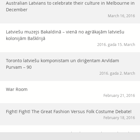
Australian Latvians to celebrate their culture in Melbourne in
December
March 16, 2016
Latviešu muzejs Bakaldinā – vienā no agrākajām latviešu
kolonijām Baškīrijā
2016. gada 15. March
Toronto latviešu komponistam un diriģentam Arvīdam
Purvam – 90
2016. gada 2. March
War Room
February 21, 2016
Fight! Fight! The Great Fashion Versus Folk Costume Debate!
February 18, 2016
Tērvetes nometne: vieta Austrālijā, kur gūt iedvesmu latviskā