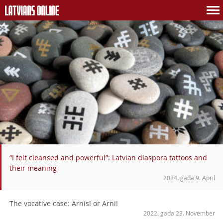
“I felt cleansed and powerful”: Latvian diaspora tattoos and
their meaning
2024. gada 9. April
The vocative case: Arnis! or Arni!
2022. gada 23. November