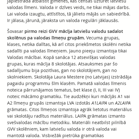
jāpiestrādā atbalstīt ģimenes, kas cenšas uzturēt latviešu
valodas līmeni. Valoda ir dzīves veids, ne tikai mājas darbs.
Lai valoda izaugtu, attīstītos, tā jālieto mājās un sabiedrībā.
Ir jālasa, jārunā, jāraksta un valoda regulāri jāklausās.
Šovasar
pirmo reizi GVV mācīja latviešu valodu sadalot
skolēnus pa valodas līmeņu grupām.
Vecuma grupas,
klases, netika dalītas, kā arī citos priekšmetos skolēni netika
sadalīti pa valodas līmeņiem. Jauno pieeju izmantoja tikai
Valodas mācībai. Kopā sanāca 12 atsevišķas valodas
grupas, kuras mācīja 8 skolotājas. Atsauksmes par šo
sadalījumu bija pozitīvas, gan no skolotājiem, gan no
skolniekiem. Skolotāja Laura Mestere (no Latvijas) izstrādāja
pagaidu programmu šīm klasēm. Pamatā valodas līmenis
noteica pārrunājamos tematus, bet klase (I, II, III vai IV)
noteic mācāmo gramatiku. Tie audzēkņi kuri mācījās A1 vai
A2 līmeņu grupās izmantoja LVA izdotās
A1LAIPA
un
A2LAIPA
grāmatas. Citos līmeņos izmantoja agrāk lietotus materiālus
vai skolotāju radītus materiālus. LAIPA grāmatas izmanto
svešvalodas mācību metodiku. Materiāli neatbilst pilnībā
GVV skolēniem, kam latviešu valoda ir otrā valoda vai
mantotā valoda. Visbiežāk pietrūka gramatikas