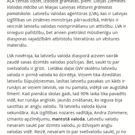
ALA centās līdzēt, izdodot grāmatas, piem. Lidijas Ziemeles
Valodas mācība
un Maijas Laiviņas
Vēstures grāmatas
pamatskolai
. Latviešu valodas aģentūras (LVA), kas ir Latvijas
Izglītības un zinātnes ministrijas pārraudzībā, mērķis ir
veicināt latviešu valodas nostiprināšanu un attīstību. LVA ir
sniegusi palīdzību, bet arvien pietrūkst mūsdienīgu un
diasporas vajadzībām atbilstošu literatūras un vēstures
materiālu.
LVA novēroja, ka latviešu valoda diasporā aizvien vairāk
zaudē savas dzimtās valodas pozīcijas. Bet, saukt to par
svešvalodu ir grūti. Lielākai daļai GVV skolēnu latviešu
valoda ir pirmā valoda ko dzirdēja. Viņiem tika dziedātas
latviešu šūpuļdziesmas, lasītas latviešu pasakas un kāds ir
runājis ar viņiem latviski, vai nu pamata, vidējā vai augstākā
līmenī. Kad pienāca skolas gadi, tad 90% laika tika pavadīts
vidē, kur runāja angliski. Jaunās zināšanas, ko ieguva bija
saistītas ar angļu valodu. Tā latviešu valoda kļuva
sekundāra. ALA Izglītības nozares vadītāja, Andra Zommere,
izmanto apzīmējumu,
mantotā valoda.
Latviešu valodu
nevaram saukt par dzimto valodu, jo dzīvojam angļu
valodas vidē. Reizē, nevaram to par svešvalodu saukt, jo no