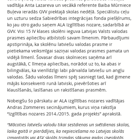
vadītāja Anta Lazareva un vecākā referente Baiba Mūrniece
Buļeva ieradās GVV piektajā skolas nedēļā. Speciālistu ceļu
un uzturu sedza Sabiedrības integrācijas fonda piešķīrums,
ko jau otro gadu saņem ALA Izglītības nozare, sadarbībā ar
GVV. Visi 15 IV klases skolēni ieguva Latvijas Valsts valodas
prasmes apliecību atbilstoši savam līmenim. Pārbaudījumi
apstiprināja, ka skolēnu latviešu valodas prasme ir
pietiekama veiksmīgai saziņai valodas prasmes pamata un
vidējā līmenī. Šovasar divas skolnieces saņēma arī
augstākā, C līmeņa apliecības, norādot uz to, ka abas ir
bilingvālas, ka vienlīdzīgi labi pārvalda latviešu un angļu
valodas. Šādu valodas līmeni spēj sasniegt tad, kad ģimene
mājās konsekventi runā latviski, pievēršoties arī
klausīšanās, lasīšanas un rakstīšanas prasmēm.
Nobeigšu šo pārskatu ar ALA izglītības nozares vadītājas
Andras Zommeres secinājumiem, kurus viņa rakstīja
“Izglītības nozares 2014./2015. gada projekts” aprakstā.
“Mācoties latviešu valodu tikai sestdienas un svētdienas skolas,
laika gaitā ir pierādījies, ka nepieciešama no Latvijas skolās
izmantotās vai ASV skolās trimdas sākuma gados izveidotās