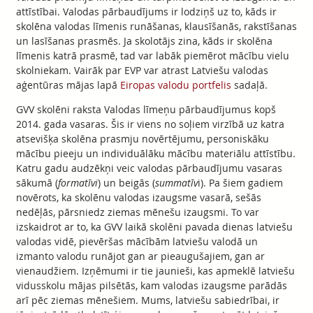
attīstībai. Valodas pārbaudījums ir lodziņš uz to, kāds ir
skolēna valodas līmenis runāšanas, klausīšanās, rakstīšanas
un lasīšanas prasmēs. Ja skolotājs zina, kāds ir skolēna
līmenis katrā prasmē, tad var labāk piemērot mācību vielu
skolniekam. Vairāk par EVP var atrast Latviešu valodas
aģentūras mājas lapā
Eiropas valodu portfelis
sadaļā.
GVV skolēni raksta Valodas līmeņu pārbaudījumus kopš
2014. gada vasaras. Šis ir viens no soļiem virzībā uz katra
atsevišķa skolēna prasmju novērtējumu, personiskāku
mācību pieeju un individuālāku mācību materiālu attīstību.
Katru gadu audzēkņi veic valodas pārbaudījumu vasaras
sākumā (
formatīvi
) un beigās (
summatīv
i). Pa šiem gadiem
novērots, ka skolēnu valodas izaugsme vasarā, sešās
nedēļās, pārsniedz ziemas mēnešu izaugsmi. To var
izskaidrot ar to, ka GVV laikā skolēni pavada dienas latviešu
valodas vidē, pievēršas mācībām latviešu valodā un
izmanto valodu runājot gan ar pieaugušajiem, gan ar
vienaudžiem. Izņēmumi ir tie jaunieši, kas apmeklē latviešu
vidusskolu mājas pilsētās, kam valodas izaugsme parādās
arī pēc ziemas mēnešiem. Mums, latviešu sabiedrībai, ir