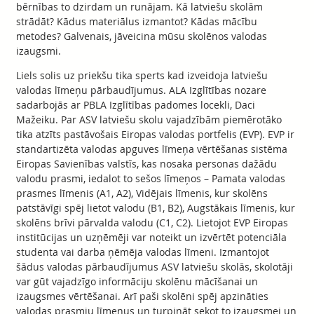
bērnības to dzirdam un runājam. Kā latviešu skolām
strādāt? Kādus materiālus izmantot? Kādas mācību
metodes? Galvenais, jāveicina mūsu skolēnos valodas
izaugsmi.
Liels solis uz priekšu tika sperts kad izveidoja latviešu
valodas līmeņu pārbaudījumus. ALA Izglītības nozare
sadarbojās ar PBLA Izglītības padomes locekli, Daci
Mažeiku. Par ASV latviešu skolu vajadzībām piemērotāko
tika atzīts pastāvošais Eiropas valodas portfelis (EVP). EVP ir
standartizēta valodas apguves līmeņa vērtēšanas sistēma
Eiropas Savienības valstīs, kas nosaka personas dažādu
valodu prasmi, iedalot to sešos līmeņos – Pamata valodas
prasmes līmenis (A1, A2), Vidējais līmenis, kur skolēns
patstāvīgi spēj lietot valodu (B1, B2), Augstākais līmenis, kur
skolēns brīvi pārvalda valodu (C1, C2). Lietojot EVP Eiropas
institūcijas un uzņēmēji var noteikt un izvērtēt potenciāla
studenta vai darba ņēmēja valodas līmeni. Izmantojot
šādus valodas pārbaudījumus ASV latviešu skolās, skolotāji
var gūt vajadzīgo informāciju skolēnu mācīšanai un
izaugsmes vērtēšanai. Arī paši skolēni spēj apzināties
valodas prasmju līmeņus un turpināt sekot to izaugsmei un