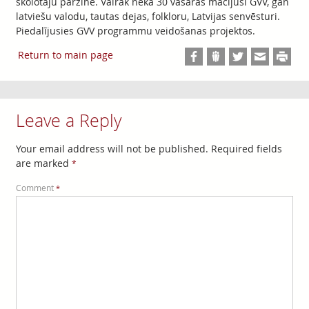
skolotāju pārzine. Vairāk nekā 30 vasaras mācījusi GVV, gan
latviešu valodu, tautas dejas, folkloru, Latvijas senvēsturi.
Piedalījusies GVV programmu veidošanas projektos.
Return to main page
Leave a Reply
Your email address will not be published.
Required fields
are marked
*
Comment
*