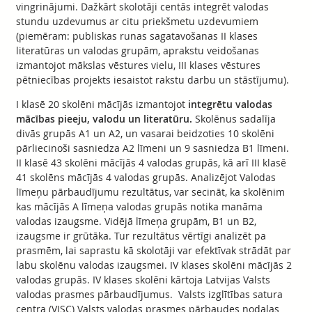
vingrinājumi. Dažkārt skolotāji centās integrēt valodas
stundu uzdevumus ar citu priekšmetu uzdevumiem
(piemēram: publiskas runas sagatavošanas II klases
literatūras un valodas grupām, aprakstu veidošanas
izmantojot mākslas vēstures vielu, III klases vēstures
pētniecības projekts iesaistot rakstu darbu un stāstījumu).
I klasē 20 skolēni mācījās izmantojot
integrētu valodas
mācības pieeju, valodu un literatūru.
Skolēnus sadalīja
divās grupās A1 un A2, un vasarai beidzoties 10 skolēni
pārliecinoši sasniedza A2 līmeni un 9 sasniedza B1 līmeni.
II klasē 43 skolēni mācījās 4 valodas grupās, kā arī III klasē
41 skolēns mācījās 4 valodas grupās. Analizējot Valodas
līmeņu pārbaudījumu rezultātus, var secināt, ka skolēnim
kas mācījās A līmeņa valodas grupās notika manāma
valodas izaugsme. Vidējā līmeņa grupām, B1 un B2,
izaugsme ir grūtāka. Tur rezultātus vērtīgi analizēt pa
prasmēm, lai saprastu kā skolotāji var efektīvak strādāt par
labu skolēnu valodas izaugsmei. IV klases skolēni mācījās 2
valodas grupās. IV klases skolēni kārtoja Latvijas Valsts
valodas prasmes pārbaudījumus. Valsts izglītības satura
centra (VISC) Valsts valodas prasmes pārbaudes nodaļas