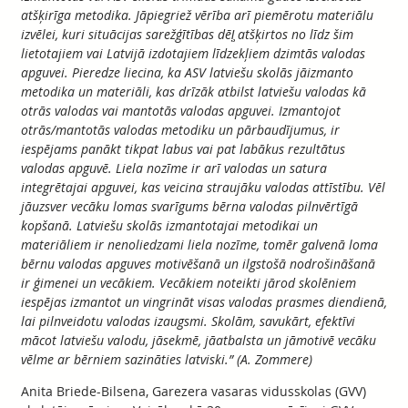
atšķirīga metodika. Jāpiegriež vērība arī piemērotu materiālu
izvēlei, kuri situācijas sarežģītības dēļ̧ atšķirtos no līdz šim
lietotajiem vai Latvijā izdotajiem līdzekļiem dzimtās valodas
apguvei. Pieredze liecina, ka ASV latviešu skolās jāizmanto
metodika un materiāli, kas drīzāk atbilst latviešu valodas kā
otrās valodas vai mantotās valodas apguvei. Izmantojot
otrās/mantotās valodas metodiku un pārbaudījumus, ir
iespējams panākt tikpat labus vai pat labākus rezultātus
valodas apguvē. Liela nozīme ir arī valodas un satura
integrētajai apguvei, kas veicina straujāku valodas attīstību. Vēl
jāuzsver vecāku lomas svarīgums bērna valodas pilnvērtīgā
kopšanā. Latviešu skolās izmantotajai metodikai un
materiāliem ir nenoliedzami liela nozīme, tomēr galvenā loma
bērnu valodas apguves motivēšanā un ilgstošā nodrošināšanā
ir ģimenei un vecākiem. Vecākiem noteikti jārod skolēniem
iespējas izmantot un vingrināt visas valodas prasmes diendienā,
lai pilnveidotu valodas izaugsmi. Skolām, savukārt, efektīvi
mācot latviešu valodu, jāsekmē, jāatbalsta un jāmotivē vecāku
vēlme ar bērniem sazināties latviski.” (A. Zommere)
Anita Briede-Bilsena, Garezera vasaras vidusskolas (GVV)