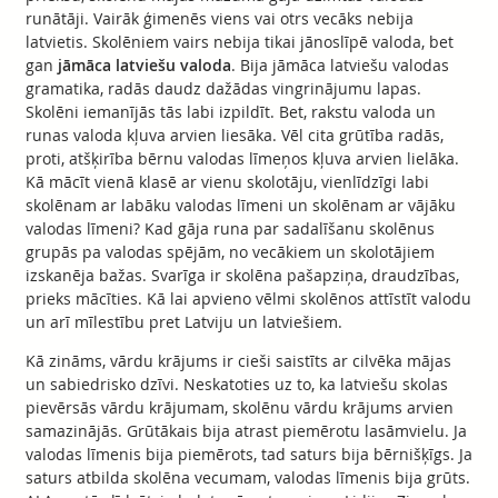
runātāji. Vairāk ģimenēs viens vai otrs vecāks nebija
latvietis. Skolēniem vairs nebija tikai jānoslīpē valoda, bet
gan
jāmāca latviešu valoda
. Bija jāmāca latviešu valodas
gramatika, radās daudz dažādas vingrinājumu lapas.
Skolēni iemanījās tās labi izpildīt. Bet, rakstu valoda un
runas valoda kļuva arvien liesāka. Vēl cita grūtība radās,
proti, atšķirība bērnu valodas līmeņos kļuva arvien lielāka.
Kā mācīt vienā klasē ar vienu skolotāju, vienlīdzīgi labi
skolēnam ar labāku valodas līmeni un skolēnam ar vājāku
valodas līmeni? Kad gāja runa par sadalīšanu skolēnus
grupās pa valodas spējām, no vecākiem un skolotājiem
izskanēja bažas. Svarīga ir skolēna pašapziņa, draudzības,
prieks mācīties. Kā lai apvieno vēlmi skolēnos attīstīt valodu
un arī mīlestību pret Latviju un latviešiem.
Kā zināms, vārdu krājums ir cieši saistīts ar cilvēka mājas
un sabiedrisko dzīvi. Neskatoties uz to, ka latviešu skolas
pievērsās vārdu krājumam, skolēnu vārdu krājums arvien
samazinājās. Grūtākais bija atrast piemērotu lasāmvielu. Ja
valodas līmenis bija piemērots, tad saturs bija bērnišķīgs. Ja
saturs atbilda skolēna vecumam, valodas līmenis bija grūts.