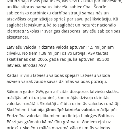
izaudzināja divas paaudzes, kas sevi uzskata par latviešiem,
un lika stiprus pamatus latviešu sabiedrībai. Šobrīd
sabiedrisko darbinieku darbība strauji samazinās un
atsevišķas organizācijas spriež par savu pašlikvidāciju. Kā
saglabāt latviskumu, kā to saglabāt un noturēt nacionālo
identitāti? Skolas ir svarīgas diasporas latviešu sabiedrības
eksistencei.
Latviešu valoda ir dzimtā valoda aptuveni 1,5 miljoniem
cilvēku. No tiem 1,38 miljoni dzīvo Latvijā. ASV tautas
skaitīšanas dati 2005. gadā rādīja, ka aptuveni 85,300
latviešu atrodas ASV.
Kādas ir viņu latviešu valodas spējas? Latviešu valoda
aizvien vairāk zaudē savas dzimtās valodas pozīciju.
Sākuma gados GVV, gan arī citās diasporas latviešu skolās,
mācījās bērni un jaunieši, kam mājās dzīvoja dzimtās
valodas runātāji. Skolotāji arī bija dzimtās valodas runātāji.
Skolēniem
tikai bija jānoslīpē latviešu valoda
, mācīja pēc
Endzelīna valodas likumiem un lietoja filoloģes Baltiņas-
Bērziņas grāmatu kā mācību grāmatu. Gadiem ejot uz
priekšu, skolēnu mājās mazumā gāja dzimtās valodas