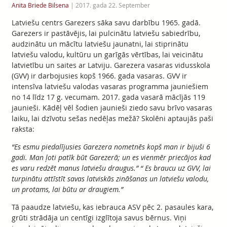
Anita Briede Bilsena
|
2017. gada 22. September
Latviešu centrs Garezers sāka savu darbību 1965. gadā.
Garezers ir pastāvējis, lai pulcinātu latviešu sabiedrību,
audzinātu un mācītu latviešu jaunatni, lai stiprinātu
latviešu valodu, kultūru un garīgās vērtības, lai veicinātu
latvietību un saites ar Latviju. Garezera vasaras vidusskola
(GVV) ir darbojusies kopš 1966. gada vasaras. GVV ir
intensīva latviešu valodas vasaras programma jauniešiem
no 14 līdz 17 g. vecumam. 2017. gada vasarā mācījās 119
jaunieši. Kādēļ vēl šodien jaunieši ziedo savu brīvo vasaras
laiku, lai dzīvotu sešas nedēļas mežā? Skolēni aptaujās paši
raksta:
“Es esmu piedalījusies Garezera nometnēs kopš man ir bijuši 6
gadi. Man ļoti patīk būt Garezerā; un es vienmēr priecājos kad
es varu redzēt manus latviešu draugus.” “ Es braucu uz GVV, lai
turpinātu attīstīt savas latviskās zināšanas un latviešu valodu,
un protams, lai būtu ar draugiem.”
Tā paaudze latviešu, kas iebrauca ASV pēc 2. pasaules kara,
grūti strādāja un centīgi izglītoja savus bērnus. Viņi