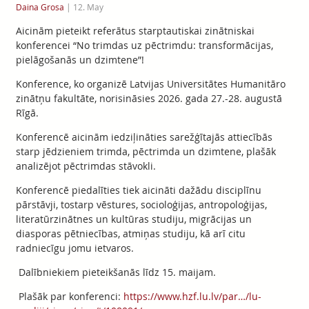
Daina Grosa
|
12. May
Aicinām pieteikt referātus starptautiskai zinātniskai
konferencei “No trimdas uz pēctrimdu: transformācijas,
pielāgošanās un dzimtene”!
Konference, ko organizē Latvijas Universitātes Humanitāro
zinātņu fakultāte, norisināsies 2026. gada 27.-28. augustā
Rīgā.
Konferencē aicinām iedziļināties sarežģītajās attiecībās
starp jēdzieniem trimda, pēctrimda un dzimtene, plašāk
analizējot pēctrimdas stāvokli.
Konferencē piedalīties tiek aicināti dažādu disciplīnu
pārstāvji, tostarp vēstures, socioloģijas, antropoloģijas,
literatūrzinātnes un kultūras studiju, migrācijas un
diasporas pētniecības, atmiņas studiju, kā arī citu
radniecīgu jomu ietvaros.
Dalībniekiem pieteikšanās līdz 15. maijam.
Plašāk par konferenci:
https://www.hzf.lu.lv/par…/lu-