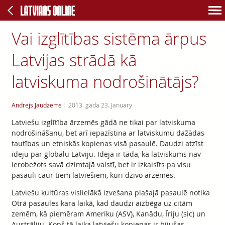
Vai izglītības sistēma ārpus
Latvijas strādā kā
latviskuma nodrošinātājs?
Andrejs Jaudzems
|
2013. gada 23. January
Latviešu izglītība ārzemēs gādā ne tikai par latviskuma
nodrošināšanu, bet arī iepazīstina ar latviskumu dažādas
tautības un etniskās kopienas visā pasaulē. Daudzi atzīst
ideju par globālu Latviju. Ideja ir tāda, ka latviskums nav
ierobežots savā dzimtajā valstī, bet ir izkaisīts pa visu
pasauli caur tiem latviešiem, kuri dzīvo ārzemēs.
Latviešu kultūras vislielākā izvešana plašajā pasaulē notika
Otrā pasaules kara laikā, kad daudzi aizbēga uz citām
zemēm, kā piemēram Ameriku (ASV), Kanādu, Īriju (sic) un
Austrāliju. Kopš tā laika latviešu kopienas ir bijušas