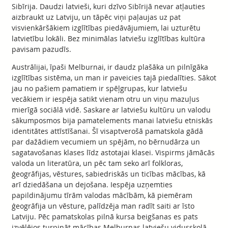
Sibīrija. Daudzi latvieši, kuri dzīvo Sibīrijā nevar atļauties
aizbraukt uz Latviju, un tāpēc viņi paļaujas uz pat
visvienkāršākiem izglītības piedāvājumiem, lai uzturētu
latvietību lokāli. Bez minimālas latviešu izglītības kultūra
pavisam pazudīs.
Austrālijai, īpaši Melburnai, ir daudz plašāka un pilnīgāka
izglītības sistēma, un man ir paveicies tajā piedalīties. Sākot
jau no pašiem pamatiem ir spēļgrupas, kur latviešu
vecākiem ir iespēja satikt vienam otru un viņu mazuļus
mierīgā sociālā vidē. Saskare ar latviešu kultūru un valodu
sākumposmos bija pamatelements manai latviešu etniskās
identitātes attīstīšanai. Šī visaptverošā pamatskola gādā
par dažādiem vecumiem un spējām, no bērnudārza un
sagatavošanas klases līdz astotajai klasei. Vispirms jāmācās
valoda un literatūra, un pēc tam seko arī folkloras,
ģeogrāfijas, vēstures, sabiedriskās un ticības mācības, kā
arī dziedāšana un dejošana. Iespēja uzņemties
papildinājumu tīrām valodas mācībām, kā piemēram
ģeogrāfija un vēsture, palīdzēja man radīt saiti ar īsto
Latviju. Pēc pamatskolas pilnā kursa beigšanas es pats
izvēlējos turpināt mācības Melburnas latviešu vidusskolā.