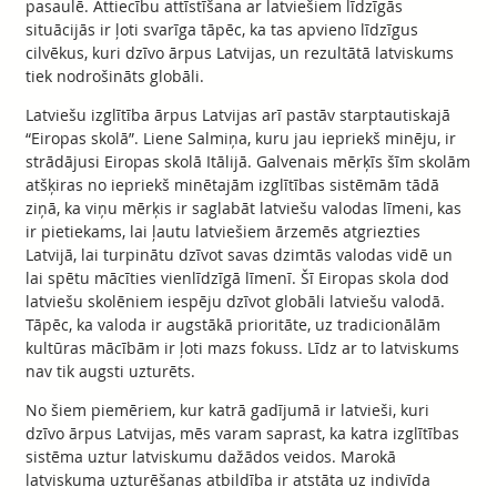
pasaulē. Attiecību attīstīšana ar latviešiem līdzīgās
situācijās ir ļoti svarīga tāpēc, ka tas apvieno līdzīgus
cilvēkus, kuri dzīvo ārpus Latvijas, un rezultātā latviskums
tiek nodrošināts globāli.
Latviešu izglītība ārpus Latvijas arī pastāv starptautiskajā
“Eiropas skolā”. Liene Salmiņa, kuru jau iepriekš minēju, ir
strādājusi Eiropas skolā Itālijā. Galvenais mērķīs šīm skolām
atšķiras no iepriekš minētajām izglītības sistēmām tādā
ziņā, ka viņu mērķis ir saglabāt latviešu valodas līmeni, kas
ir pietiekams, lai ļautu latviešiem ārzemēs atgriezties
Latvijā, lai turpinātu dzīvot savas dzimtās valodas vidē un
lai spētu mācīties vienlīdzīgā līmenī. Šī Eiropas skola dod
latviešu skolēniem iespēju dzīvot globāli latviešu valodā.
Tāpēc, ka valoda ir augstākā prioritāte, uz tradicionālām
kultūras mācībām ir ļoti mazs fokuss. Līdz ar to latviskums
nav tik augsti uzturēts.
No šiem piemēriem, kur katrā gadījumā ir latvieši, kuri
dzīvo ārpus Latvijas, mēs varam saprast, ka katra izglītības
sistēma uztur latviskumu dažādos veidos. Marokā
latviskuma uzturēšanas atbildība ir atstāta uz indivīda