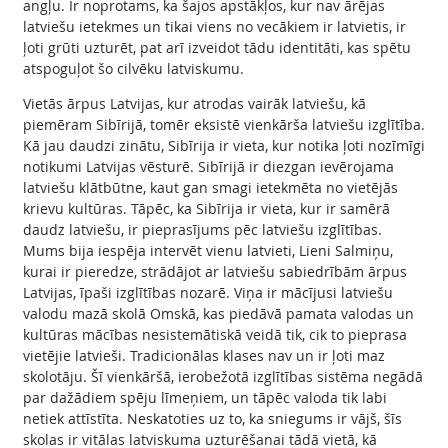
angļu. Ir noprotams, ka šajos apstākļos, kur nav ārējas
latviešu ietekmes un tikai viens no vecākiem ir latvietis, ir
ļoti grūti uzturēt, pat arī izveidot tādu identitāti, kas spētu
atspoguļot šo cilvēku latviskumu.
Vietās ārpus Latvijas, kur atrodas vairāk latviešu, kā
piemēram Sibīrijā, tomēr eksistē vienkārša latviešu izglītība.
Kā jau daudzi zinātu, Sibīrija ir vieta, kur notika ļoti nozīmīgi
notikumi Latvijas vēsturē. Sibīrijā ir diezgan ievērojama
latviešu klātbūtne, kaut gan smagi ietekmēta no vietējās
krievu kultūras. Tāpēc, ka Sibīrija ir vieta, kur ir samērā
daudz latviešu, ir pieprasījums pēc latviešu izglītības.
Mums bija iespēja intervēt vienu latvieti, Lieni Salmiņu,
kurai ir pieredze, strādājot ar latviešu sabiedrībām ārpus
Latvijas, īpaši izglītības nozarē. Viņa ir mācījusi latviešu
valodu mazā skolā Omskā, kas piedāvā pamata valodas un
kultūras mācības nesistemātiskā veidā tik, cik to pieprasa
vietējie latvieši. Tradicionālas klases nav un ir ļoti maz
skolotāju. Šī vienkāršā, ierobežotā izglītības sistēma negādā
par dažādiem spēju līmeņiem, un tāpēc valoda tik labi
netiek attīstīta. Neskatoties uz to, ka sniegums ir vājš, šīs
skolas ir vitālas latviskuma uzturēšanai tādā vietā, kā