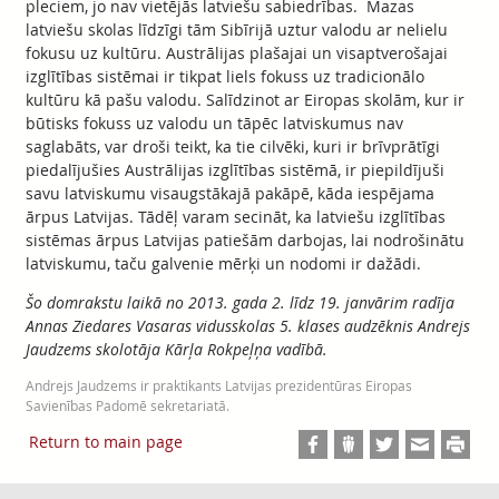
pleciem, jo nav vietējās latviešu sabiedrības. Mazas
latviešu skolas līdzīgi tām Sibīrijā uztur valodu ar nelielu
fokusu uz kultūru. Austrālijas plašajai un visaptverošajai
izglītības sistēmai ir tikpat liels fokuss uz tradicionālo
kultūru kā pašu valodu. Salīdzinot ar Eiropas skolām, kur ir
būtisks fokuss uz valodu un tāpēc latviskumus nav
saglabāts, var droši teikt, ka tie cilvēki, kuri ir brīvprātīgi
piedalījušies Austrālijas izglītības sistēmā, ir piepildījuši
savu latviskumu visaugstākajā pakāpē, kāda iespējama
ārpus Latvijas. Tādēļ varam secināt, ka latviešu izglītības
sistēmas ārpus Latvijas patiešām darbojas, lai nodrošinātu
latviskumu, taču galvenie mērķi un nodomi ir dažādi.
Šo domrakstu laikā no 2013. gada 2. līdz 19. janvārim radīja
Annas Ziedares Vasaras vidusskolas 5. klases audzēknis Andrejs
Jaudzems skolotāja Kārļa Rokpeļņa vadībā.
Andrejs Jaudzems ir praktikants Latvijas prezidentūras Eiropas
Savienības Padomē sekretariatā.
Return to main page