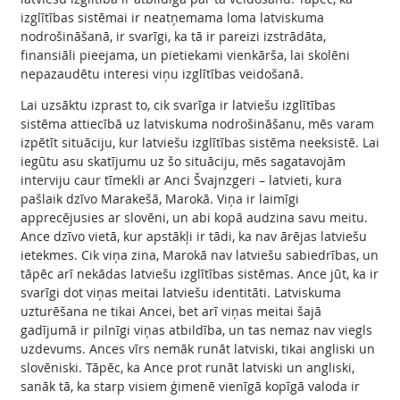
izglītības sistēmai ir neatņemama loma latviskuma
nodrošināšanā, ir svarīgi, ka tā ir pareizi izstrādāta,
finansiāli pieejama, un pietiekami vienkārša, lai skolēni
nepazaudētu interesi viņu izglītības veidošanā.
Lai uzsāktu izprast to, cik svarīga ir latviešu izglītības
sistēma attiecībā uz latviskuma nodrošināšanu, mēs varam
izpētīt situāciju, kur latviešu izglītības sistēma neeksistē. Lai
iegūtu asu skatījumu uz šo situāciju, mēs sagatavojām
interviju caur tīmekli ar Anci Švajnzgeri – latvieti, kura
pašlaik dzīvo Marakešā, Marokā. Viņa ir laimīgi
apprecējusies ar slovēni, un abi kopā audzina savu meitu.
Ance dzīvo vietā, kur apstākļi ir tādi, ka nav ārējas latviešu
ietekmes. Cik viņa zina, Marokā nav latviešu sabiedrības, un
tāpēc arī nekādas latviešu izglītības sistēmas. Ance jūt, ka ir
svarīgi dot viņas meitai latviešu identitāti. Latviskuma
uzturēšana ne tikai Ancei, bet arī viņas meitai šajā
gadījumā ir pilnīgi viņas atbildība, un tas nemaz nav viegls
uzdevums. Ances vīrs nemāk runāt latviski, tikai angliski un
slovēniski. Tāpēc, ka Ance prot runāt latviski un angliski,
sanāk tā, ka starp visiem ģimenē vienīgā kopīgā valoda ir