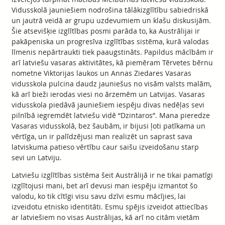
Vidusskolā jauniešiem nodrošina tālākizglītību sabiedriskā
un jautrā veidā ar grupu uzdevumiem un klašu diskusijām.
Šie atsevišķie izglītības posmi parāda to, ka Austrālijai ir
pakāpeniska un progresīva izglītības sistēma, kurā valodas
līmenis nepārtraukti tiek paaugstināts. Papildus mācībām ir
arī latviešu vasaras aktivitātes, kā piemēram Tērvetes bērnu
nometne Viktorijas laukos un Annas Ziedares Vasaras
vidusskola pulcina daudz jauniešus no visām valsts malām,
kā arī bieži ierodas viesi no ārzemēm un Latvijas. Vasaras
vidusskola piedāvā jauniešiem iespēju divas nedēļas sevi
pilnībā iegremdēt latviešu vidē “Dzintaros”. Mana pieredze
Vasaras vidusskolā, bez šaubām, ir bijusi ļoti patīkama un
vērtīga, un ir palīdzējusi man realizēt un saprast sava
latviskuma patieso vērtību caur saišu izveidošanu starp
sevi un Latviju.
Latviešu izglītības sistēma šeit Austrālijā ir ne tikai pamatīgi
izglītojusi mani, bet arī devusi man iespēju izmantot šo
valodu, ko tik cītīgi visu savu dzīvi esmu mācījies, lai
izveidotu etnisko identitāti. Esmu spējis izveidot attiecības
ar latviešiem no visas Austrālijas, kā arī no citām vietām