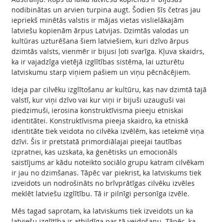
nodibinātas un arvien turpina augt. Šodien šīs četras jau
iepriekš minētās valstis ir mājas vietas vislielākajām
latviešu kopienām ārpus Latvijas. Dzimtās valodas un
kultūras uzturēšana šiem latviešiem, kuri dzīvo ārpus
dzimtās valsts, vienmēr ir bijusi ļoti svarīga. Kļuva skaidrs,
ka ir vajadzīga vietējā izglītības sistēma, lai uzturētu
latviskumu starp viņiem pašiem un viņu pēcnācējiem.
Ideja par cilvēku izglītošanu ar kultūru, kas nav dzimtā tajā
valstī, kur viņi dzīvo vai kur viņi ir bijuši uzauguši vai
piedzimuši, ierosina konstruktīvisma pieeju etniskai
identitātei. Konstruktīvisma pieeja skaidro, ka etniskā
identitāte tiek veidota no cilvēka izvēlēm, kas ietekmē viņa
dzīvi. Šis ir pretstatā primordiālajai pieejai tautības
izpratnei, kas uzskata, ka ģenētisks un emocionāls
saistījums ar kādu noteikto sociālo grupu katram cilvēkam
ir jau no dzimšanas. Tāpēc var piekrist, ka latviskums tiek
izveidots un nodrošināts no brīvprātīgas cilvēku izvēles
meklēt latviešu izglītību. Tā ir pilnīgi personīga izvēle.
Mēs tagad saprotam, ka latviskums tiek izveidots un ka
latviešu izglītība ir atbildīga par tā veidošanu. Tāpēc, ka