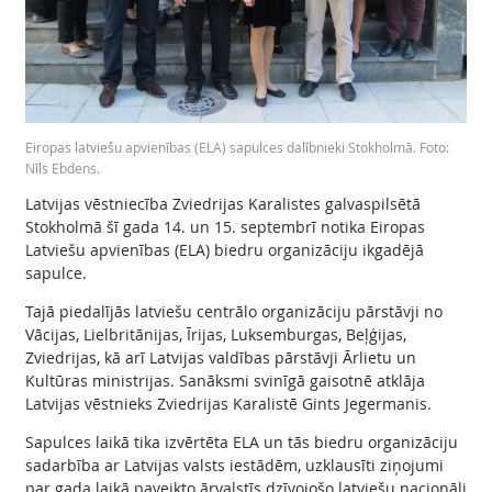
Eiropas latviešu apvienības (ELA) sapulces dalībnieki Stokholmā. Foto:
Nīls Ebdens.
Latvijas vēstniecība Zviedrijas Karalistes galvaspilsētā
Stokholmā šī gada 14. un 15. septembrī notika Eiropas
Latviešu apvienības (ELA) biedru organizāciju ikgadējā
sapulce.
Tajā piedalījās latviešu centrālo organizāciju pārstāvji no
Vācijas, Lielbritānijas, Īrijas, Luksemburgas, Beļģijas,
Zviedrijas, kā arī Latvijas valdības pārstāvji Ārlietu un
Kultūras ministrijas. Sanāksmi svinīgā gaisotnē atklāja
Latvijas vēstnieks Zviedrijas Karalistē Gints Jegermanis.
Sapulces laikā tika izvērtēta ELA un tās biedru organizāciju
sadarbība ar Latvijas valsts iestādēm, uzklausīti ziņojumi
par gada laikā paveikto ārvalstīs dzīvojošo latviešu nacionāli