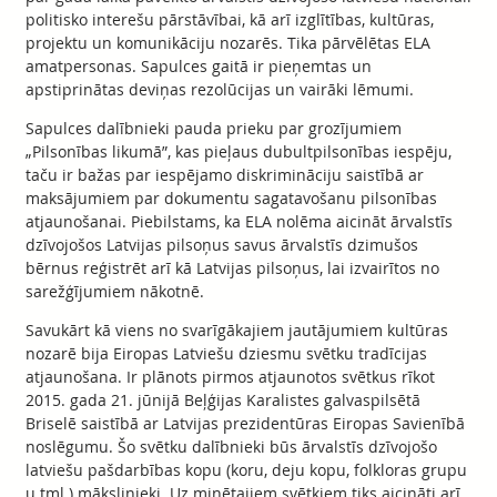
politisko interešu pārstāvībai, kā arī izglītības, kultūras,
projektu un komunikāciju nozarēs. Tika pārvēlētas ELA
amatpersonas. Sapulces gaitā ir pieņemtas un
apstiprinātas deviņas rezolūcijas un vairāki lēmumi.
Sapulces dalībnieki pauda prieku par grozījumiem
„Pilsonības likumā”, kas pieļaus dubultpilsonības iespēju,
taču ir bažas par iespējamo diskrimināciju saistībā ar
maksājumiem par dokumentu sagatavošanu pilsonības
atjaunošanai. Piebilstams, ka ELA nolēma aicināt ārvalstīs
dzīvojošos Latvijas pilsoņus savus ārvalstīs dzimušos
bērnus reģistrēt arī kā Latvijas pilsoņus, lai izvairītos no
sarežģījumiem nākotnē.
Savukārt kā viens no svarīgākajiem jautājumiem kultūras
nozarē bija Eiropas Latviešu dziesmu svētku tradīcijas
atjaunošana. Ir plānots pirmos atjaunotos svētkus rīkot
2015. gada 21. jūnijā Beļģijas Karalistes galvaspilsētā
Briselē saistībā ar Latvijas prezidentūras Eiropas Savienībā
noslēgumu. Šo svētku dalībnieki būs ārvalstīs dzīvojošo
latviešu pašdarbības kopu (koru, deju kopu, folkloras grupu
u.tml.) mākslinieki. Uz minētajiem svētkiem tiks aicināti arī