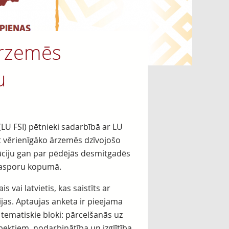
ārzemēs
u
 (LU FSI) pētnieki sadarbībā ar LU
t vērienīgāko ārzemēs dzīvojošo
māciju gan par pēdējās desmitgadēs
diasporu kopumā.
s vai latvietis, kas saistīts ar
vijas. Aptaujas anketa ir pieejama
tematiskie bloki: pārcelšanās uz
pektiem, nodarbinātība un izglītība,