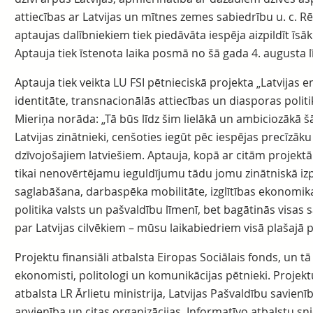
attiecības ar Latvijas un mītnes zemes sabiedrību u. c. Rē
aptaujas dalībniekiem tiek piedāvāta iespēja aizpildīt īsāk
Aptauja tiek īstenota laika posmā no šā gada 4. augusta 
Aptauja tiek veikta LU FSI pētnieciskā projekta „Latvijas
identitāte, transnacionālās attiecības un diasporas politik
Mieriņa norāda: „Tā būs līdz šim lielākā un ambiciozākā š
Latvijas zinātnieki, cenšoties iegūt pēc iespējas precīzāk
dzīvojošajiem latviešiem. Aptauja, kopā ar citām projekt
tikai nenovērtējamu ieguldījumu tādu jomu zinātniskā izp
saglabāšana, darbaspēka mobilitāte, izglītības ekonomik
politika valsts un pašvaldību līmenī, bet bagātinās visas 
par Latvijas cilvēkiem – mūsu laikabiedriem visā plašajā 
Projektu finansiāli atbalsta Eiropas Sociālais fonds, un tā 
ekonomisti, politologi un komunikācijas pētnieki. Projekt
atbalsta LR Ārlietu ministrija, Latvijas Pašvaldību savienīb
apvienība un citas organizācijas. Informatīvo atbalstu snie