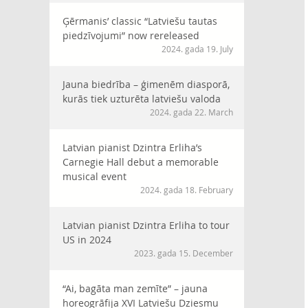
Ģērmanis’ classic “Latviešu tautas
piedzīvojumi” now rereleased
2024. gada 19. July
Jauna biedrība – ģimenēm diasporā,
kurās tiek uzturēta latviešu valoda
2024. gada 22. March
Latvian pianist Dzintra Erliha’s
Carnegie Hall debut a memorable
musical event
2024. gada 18. February
Latvian pianist Dzintra Erliha to tour
US in 2024
2023. gada 15. December
“Ai, bagāta man zemīte” – jauna
horeogrāfija XVI Latviešu Dziesmu