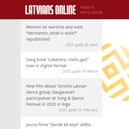
August 6
Aisma, Askods
Memoir on wartime and exile
“Vecmamin, what is exile?”
republished
2025. gada 30. April
Song book “Lokaitiesi, mežu gali”
now in digital format
2025. gada 16. March
New film about Toronto Latvian
dance group Daugaviņa’s
participation at Song & Dance
Festival in 2023 in Riga
2025. gada 25. February
Jauna filma “Vairāk kā deja” attēlo