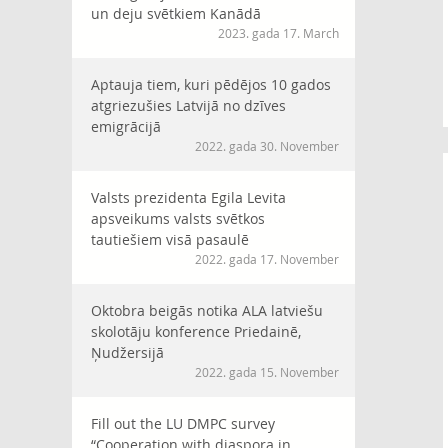
un deju svētkiem Kanādā
2023. gada 17. March
Aptauja tiem, kuri pēdējos 10 gados
atgriezušies Latvijā no dzīves
emigrācijā
2022. gada 30. November
Valsts prezidenta Egila Levita
apsveikums valsts svētkos
tautiešiem visā pasaulē
2022. gada 17. November
Oktobra beigās notika ALA latviešu
skolotāju konference Priedainē,
Ņudžersijā
2022. gada 15. November
Fill out the LU DMPC survey
“Cooperation with diaspora in