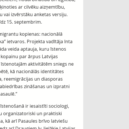
ķinoties ar cilvēku aizņemtību,
u vai izvērstāku anketas versiju.
līdz 15. septembrim.
 emigrantu kopienas: nacionālā
a” ietvaros. Projekta vadītāja Inta
āda veida aptauja, kuru īstenos
u kopainu par ārpus Latvijas
ā īstenotajām aktivitātēm sniegs ne
ētē, kā nacionālās identitātes
a, reemigrācijas un diasporas
sabiedrības zināšanas un izpratni
pasaulē.”
īstenošanā ir iesaistīti sociologi,
u organizatoriski un praktiski
a, kā arī Pasaules brīvo latviešu
dz arī Draugiem.lv, lielākie Latvijas