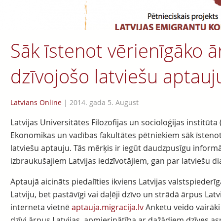
Sāk īstenot vērienīgāko 
dzīvojošo latviešu aptauj
Latvians Online
|
2014. gada 5. August
Latvijas Universitātes Filozofijas un socioloģijas institūta
Ekonomikas un vadības fakultātes pētniekiem sāk īsteno
latviešu aptauju. Tās mērķis ir iegūt daudzpusīgu infor
izbraukušajiem Latvijas iedzīvotājiem, gan par latviešu 
Aptaujā aicināts piedalīties ikviens Latvijas valstspiederīgai
Latviju, bet pastāvīgi vai daļēji dzīvo un strādā ārpus Lat
interneta vietnē
aptauja.migracija.lv
Anketu veido vairāki 
dzīvi ārpus Latvijas, apmierinātība ar dažādiem dzīves as