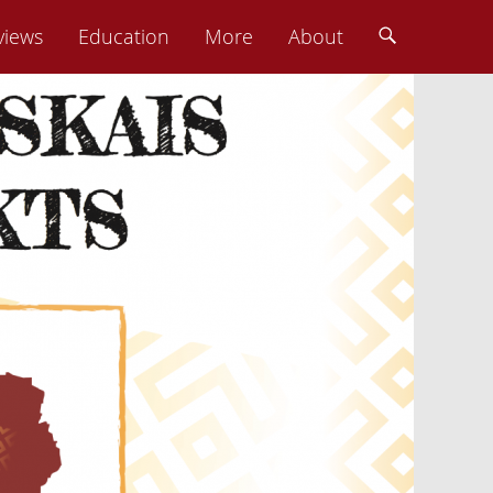
views
Education
More
About