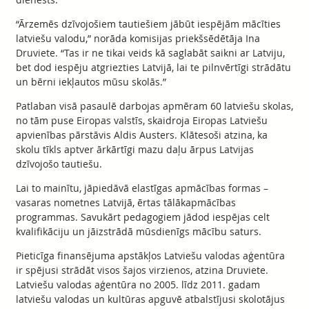
“Ārzemēs dzīvojošiem tautiešiem jābūt iespējām mācīties
latviešu valodu,” norāda komisijas priekšsēdētāja Ina
Druviete. “Tas ir ne tikai veids kā saglabāt saikni ar Latviju,
bet dod iespēju atgriezties Latvijā, lai te pilnvērtīgi strādātu
un bērni iekļautos mūsu skolās.”
Patlaban visā pasaulē darbojas apmēram 60 latviešu skolas,
no tām puse Eiropas valstīs, skaidroja Eiropas Latviešu
apvienības pārstāvis Aldis Austers. Klātesoši atzina, ka
skolu tīkls aptver ārkārtīgi mazu daļu ārpus Latvijas
dzīvojošo tautiešu.
Lai to mainītu, jāpiedāvā elastīgas apmācības formas –
vasaras nometnes Latvijā, ērtas tālākapmācības
programmas. Savukārt pedagogiem jādod iespējas celt
kvalifikāciju un jāizstrādā mūsdienīgs mācību saturs.
Pieticīga finansējuma apstākļos Latviešu valodas aģentūra
ir spējusi strādāt visos šajos virzienos, atzina Druviete.
Latviešu valodas aģentūra no 2005. līdz 2011. gadam
latviešu valodas un kultūras apguvē atbalstījusi skolotājus