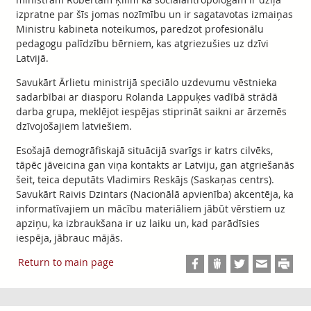
izpratne par šīs jomas nozīmību un ir sagatavotas izmaiņas
Ministru kabineta noteikumos, paredzot profesionālu
pedagogu palīdzību bērniem, kas atgriezušies uz dzīvi
Latvijā.
Savukārt Ārlietu ministrijā speciālo uzdevumu vēstnieka
sadarbībai ar diasporu Rolanda Lappuķes vadībā strādā
darba grupa, meklējot iespējas stiprināt saikni ar ārzemēs
dzīvojošajiem latviešiem.
Esošajā demogrāfiskajā situācijā svarīgs ir katrs cilvēks,
tāpēc jāveicina gan viņa kontakts ar Latviju, gan atgriešanās
šeit, teica deputāts Vladimirs Reskājs (Saskaņas centrs).
Savukārt Raivis Dzintars (Nacionālā apvienība) akcentēja, ka
informatīvajiem un mācību materiāliem jābūt vērstiem uz
apziņu, ka izbraukšana ir uz laiku un, kad parādīsies
iespēja, jābrauc mājās.
Return to main page