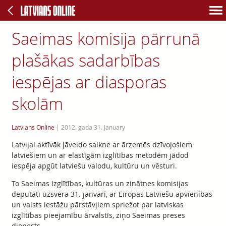
Saeimas komisija pārrunā
plašākas sadarbības
iespējas ar diasporas
skolām
Latvians Online
|
2012. gada 31. January
Latvijai aktīvāk jāveido saikne ar ārzemēs dzīvojošiem
latviešiem un ar elastīgām izglītības metodēm jādod
iespēja apgūt latviešu valodu, kultūru un vēsturi.
To Saeimas Izglītības, kultūras un zinātnes komisijas
deputāti uzsvēra 31. janvārī, ar Eiropas Latviešu apvienības
un valsts iestāžu pārstāvjiem spriežot par latviskas
izglītības pieejamību ārvalstīs, ziņo Saeimas preses
dienests.