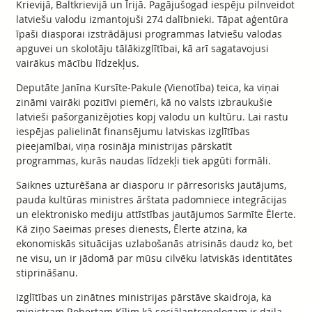
Krievijā, Baltkrievijā un Īrijā. Pagājušogad iespēju pilnveidot
latviešu valodu izmantojuši 274 dalībnieki. Tāpat aģentūra
īpaši diasporai izstrādājusi programmas latviešu valodas
apguvei un skolotāju tālākizglītībai, kā arī sagatavojusi
vairākus mācību līdzekļus.
Deputāte Janīna Kursīte-Pakule (Vienotība) teica, ka viņai
zināmi vairāki pozitīvi piemēri, kā no valsts izbraukušie
latvieši pašorganizējoties kopj valodu un kultūru. Lai rastu
iespējas palielināt finansējumu latviskas izglītības
pieejamībai, viņa rosināja ministrijas pārskatīt
programmas, kurās naudas līdzekļi tiek apgūti formāli.
Saiknes uzturēšana ar diasporu ir pārresorisks jautājums,
pauda kultūras ministres ārštata padomniece integrācijas
un elektronisko mediju attīstības jautājumos Sarmīte Ēlerte.
Kā ziņo Saeimas preses dienests, Ēlerte atzina, ka
ekonomiskās situācijas uzlabošanās atrisinās daudz ko, bet
ne visu, un ir jādomā par mūsu cilvēku latviskās identitātes
stiprināšanu.
Izglītības un zinātnes ministrijas pārstāve skaidroja, ka
ministram Robertam Ķīlim kā sociālantropologam ir dziļa