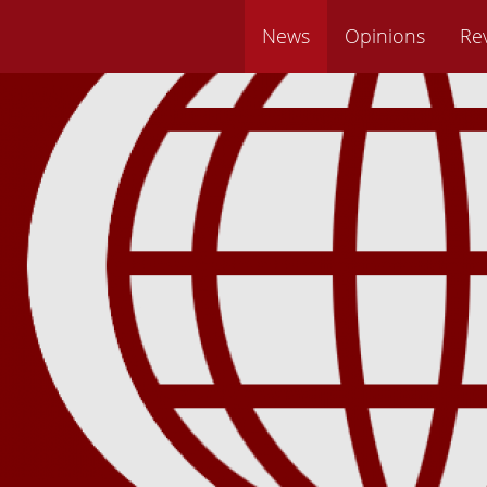
News
Opinions
Re