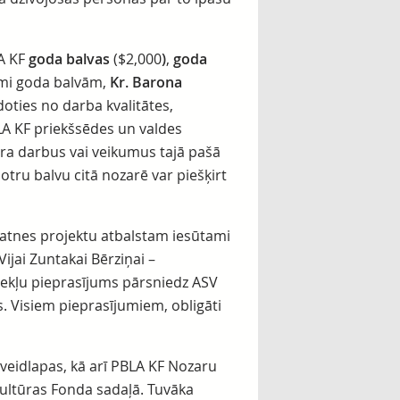
LA KF
goda balvas
($2,000
)
,
goda
nāmi goda balvām,
Kr. Barona
adoties no darba kvalitātes,
LA KF priekšsēdes un valdes
ra darbus vai veikumus tajā pašā
otru balvu citā nozarē var piešķirt
unatnes projektu atbalstam iesūtami
ijai Zuntakai Bērziņai –
īdzekļu pieprasījums pārsniedz ASV
 Visiem pieprasījumiem, obligāti
veidlapas, kā arī PBLA KF Nozaru
ultūras Fonda sadaļā. Tuvāka