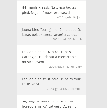
Ģērmanis’ classic “Latviešu tautas
piedzīvojumi” now rereleased
2024. gada 19. July
Jauna biedrība – ģimenēm diasporā,
kurās tiek uzturēta latviešu valoda
2024. gada 22. March
Latvian pianist Dzintra Erliha’s
Carnegie Hall debut a memorable
musical event
2024. gada 18. February
Latvian pianist Dzintra Erliha to tour
US in 2024
2023. gada 15. December
“Ai, bagāta man zemīte” – jauna
horeogrāfija XVI Latviešu Dziesmu