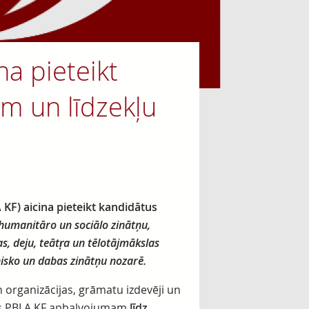
a pieteikt
m un līdzekļu
KF) aicina pieteikt kandidātus
humanitāro un sociālo zinātņu,
as, deju, teātŗa un tēlotājmākslas
isko un dabas zinātņu nozarē.
un organizācijas, grāmatu izdevēji un
ātus PBLA KF apbalvojumam
līdz