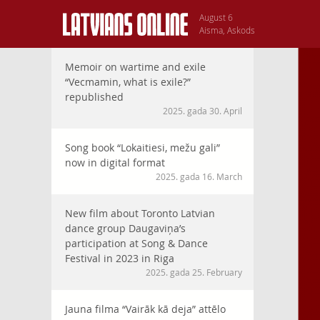
August 6
Aisma, Askods
Memoir on wartime and exile
“Vecmamin, what is exile?”
republished
2025. gada 30. April
Song book “Lokaitiesi, mežu gali”
now in digital format
2025. gada 16. March
New film about Toronto Latvian
dance group Daugaviņa’s
participation at Song & Dance
Festival in 2023 in Riga
2025. gada 25. February
Jauna filma “Vairāk kā deja” attēlo