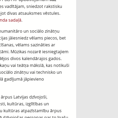
res vadītājam, sniedzot rakstisku
ot divas atsauksmes vēstules.
onda sadaļā
.
humanitāro un sociālo zinātņu
ijas jāiesniedz vēlams piecos, bet
īšanas, vēlams sazināties ar
ūtāmi. Mūzikas nozarē iesniegtajiem
ējos divos kalendārajos gados.
aņu vai teātŗa mākslā, kas notikuši
sociālo zinātņu vai technisko un
ādā gadījumā jāpievieno
rpus Latvijas dzīvojoši,
i, kultūras, izglītības un
iešu kultūras atpazīstamību ārpus
ijā dzīvojošas personas par to īpašu