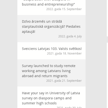
business and entrepreneurship”
2022. gada 15. September
Dzīvo ārzemēs un strādā
starptautiskā organizācijā? Piedalies
aptaujā!
2022. gada 4. July
Sveiciens Latvijas 103. Valsts svētkos!
2021. gada 18. November
Survey launched to study remote
working among Latvians living
abroad and return migrants
2021. gada 21. September
Have your say in University of Latvia
survey on diaspora camps and
summer high schools
2021. gada 30. July