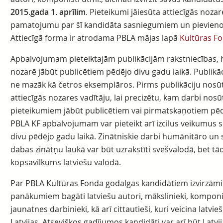
2015.gada 1.
aprīlim
. Pieteikumi jāiesūta attiecīgās noza
pamatojumu par šī kandidāta sasniegumiem un pievienoj
Attiecīgā forma ir atrodama PBLA mājas lapā
Kultūras F
Apbalvojumam pieteiktajām publikācijām rakstniecības, 
nozarē jābūt publicētiem pēdējo divu gadu laikā. Publikāc
ne mazāk kā četros eksemplāros. Pirms publikāciju nosūt
attiecīgās nozares vadītāju, lai precizētu, kam darbi nos
pieteikumiem jābūt publicētiem vai pirmatskaņotiem pēd
PBLA KF apbalvojumam var pieteikt arī izcilus veikumus sk
divu pēdējo gadu laikā. Zinātniskie darbi humānitāro un 
dabas zinātņu laukā var būt uzrakstīti svešvalodā, bet t
kopsavilkums latviešu valodā.
Par PBLA Kultūras Fonda godalgas kandidātiem izvirzāmi ā
panākumiem bagāti latviešu autori, mākslinieki, komponist
jaunatnes darbinieki, kā arī cittautieši, kuri veicina latv
Latvijas. Atsevišķos gadījumos kandidāti var arī būt Latv