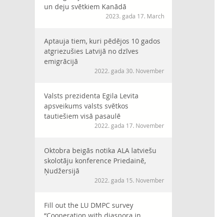
un deju svētkiem Kanādā
2023. gada 17. March
Aptauja tiem, kuri pēdējos 10 gados
atgriezušies Latvijā no dzīves
emigrācijā
2022. gada 30. November
Valsts prezidenta Egila Levita
apsveikums valsts svētkos
tautiešiem visā pasaulē
2022. gada 17. November
Oktobra beigās notika ALA latviešu
skolotāju konference Priedainē,
Ņudžersijā
2022. gada 15. November
Fill out the LU DMPC survey
“Cooperation with diaspora in