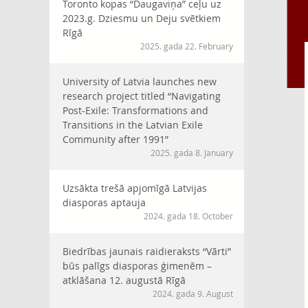
Toronto kopas “Daugaviņa” ceļu uz
2023.g. Dziesmu un Deju svētkiem
Rīgā
2025. gada 22. February
University of Latvia launches new
research project titled “Navigating
Post-Exile: Transformations and
Transitions in the Latvian Exile
Community after 1991”
2025. gada 8. January
Uzsākta trešā apjomīgā Latvijas
diasporas aptauja
2024. gada 18. October
Biedrības jaunais raidieraksts “Vārti”
būs palīgs diasporas ģimenēm –
atklāšana 12. augustā Rīgā
2024. gada 9. August