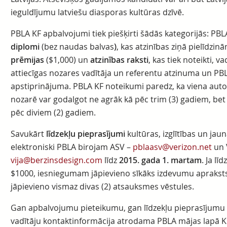
ieguldījumu latviešu diasporas kultūras dzīvē.
PBLA KF apbalvojumi tiek piešķirti šādās kategorijās: PB
diplom
i
(bez naudas balvas
)
, kas atzinības ziņā pielīdzi
prēmijas
($1,000) un
atzinības rakst
i
, kas tiek noteikti, v
attiecīgas nozares vadītāja un referentu atzinuma un PB
apstiprinājuma. PBLA KF noteikumi paredz, ka viena auto
nozarē var godalgot ne agrāk kā pēc trim (3) gadiem, bet 
pēc diviem (2) gadiem.
Savukārt
l
īdzekļu pieprasījumi
kultūras, izglītības un ja
elektroniski PBLA birojam ASV –
pblaasv@verizon.net
un V
vija@berzinsdesign.com
līdz
2015. gada
1. martam
. Ja l
$1000, iesniegumam jāpievieno sīkāks izdevumu apraksts.
jāpievieno vismaz divas (2) atsauksmes vēstules.
Gan apbalvojumu pieteikumu, gan līdzekļu pieprasījumu 
vadītāju kontaktinformācija atrodama PBLA mājas lapā K