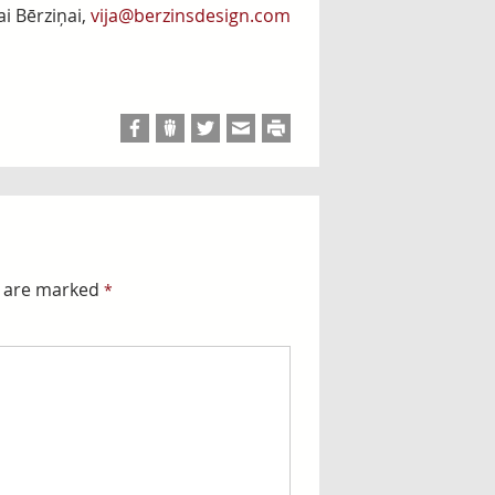
i Bērziņai,
vija@berzinsdesign.com
s are marked
*