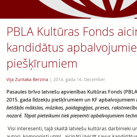
PBLA Kultūras Fonds aicin
kandidātus apbalvojumie
piešķīrumiem
Vija Zuntaka Berzina
|
2014. gada 16. December
Pasaules brīvo latviešu apvienības Kultūras Fonds (PBLA 
2015. gada līdzekļu piešķīrumiem un KF apbalvojumiem
lietišķās mākslas, mūzikas, paidagoģijas, preses, rakstniecīb
nozarē. Tāpat pieteikumi tiek pieņemti apbalvojumiem techn
Visi interesenti, tajā skaitā latviešu kultūras darbinieki 
autori, komponisti utml., aicināti izvirzīt savus kandid