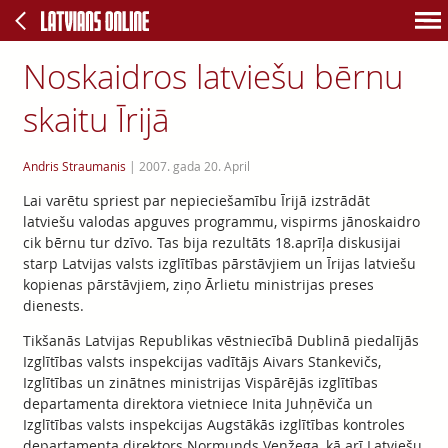
Noskaidros latviešu bērnu
skaitu Īrijā
Andris Straumanis
|
2007. gada 20. April
Lai varētu spriest par nepieciešamību Īrijā izstrādāt
latviešu valodas apguves programmu, vispirms jānoskaidro
cik bērnu tur dzīvo. Tas bija rezultāts 18.aprīļa diskusijai
starp Latvijas valsts izglītības pārstāvjiem un Īrijas latviešu
kopienas pārstāvjiem, ziņo Ārlietu ministrijas preses
dienests.
Tikšanās Latvijas Republikas vēstniecībā Dublinā piedalījās
Izglītības valsts inspekcijas vadītājs Aivars Stankevičs,
Izglītības un zinātnes ministrijas Vispārējās izglītības
departamenta direktora vietniece Inita Juhņēviča un
Izglītības valsts inspekcijas Augstākās izglītības kontroles
departamenta direktors Normunds Venžega, kā arī Latviešu