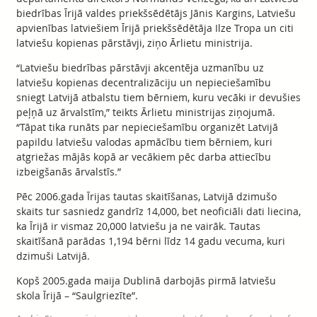
biedrības Īrijā valdes priekšsēdētājs Jānis Kargins, Latviešu
apvienības latviešiem Īrijā priekšsēdētāja Ilze Tropa un citi
latviešu kopienas pārstāvji, ziņo Ārlietu ministrija.
“Latviešu biedrības pārstāvji akcentēja uzmanību uz
latviešu kopienas decentralizāciju un nepieciešamību
sniegt Latvijā atbalstu tiem bērniem, kuru vecāki ir devušies
peļņā uz ārvalstīm,” teikts Ārlietu ministrijas ziņojumā.
“Tāpat tika runāts par nepieciešamību organizēt Latvijā
papildu latviešu valodas apmācību tiem bērniem, kuri
atgriežas mājās kopā ar vecākiem pēc darba attiecību
izbeigšanās ārvalstīs.”
Pēc 2006.gada Īrijas tautas skaitīšanas, Latvijā dzimušo
skaits tur sasniedz gandrīz 14,000, bet neoficiāli dati liecina,
ka Īrijā ir vismaz 20,000 latviešu ja ne vairāk. Tautas
skaitīšanā parādas 1,194 bērni līdz 14 gadu vecuma, kuri
dzimuši Latvijā.
Kopš 2005.gada maija Dublinā darbojās pirmā latviešu
skola Īrijā – “Saulgriezīte”.