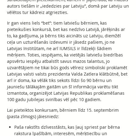
autors tiešām ir „iededzies par Latviju”, domā par Latviju un
vēlētos tur kādreiz atgriezties.
Ir gan viens liels “bet”: tiem latviešu bērniem, kas
pieteikušies konkursā, bet kas nedzīvo Latvijā, jārēķinās ar
to, ka gadījuma, ja bērns tiks aicināts uz Latviju, diemžēl
ceļa un uzturēšanās izdevumi ir jāsedz pašiem, jo ne
Latvijas Institūtam, ne arī IUMSILS ir līdzekļi šādiem
mērķiem. Toties, iespējams, ka vietējās latviešu biedrības
apsvērtu iespēju atbalstīt savus mazos talantus, jo
uzvarētājiem ne tikai būs gods vēlreiz simboliski proklamēt
Latvijas valsti valsts prezidenta Valda Zatlera klātbūtnē, bet
arī ir doma, ka vēlāk tiks sekots līdzi šo 90 bērnu un
jauniešu tālākajām gaitām un šī informācija varētu tikt
izmantota, organizējot Latvijas Republikas proklamēšanas
100 gadu jubilejas svinības vēl pēc 10 gadiem.
Lai pieteiktos konkursam, bērniem līdz 15. septembrim
(pasta zīmogs) jāiesniedz:
Paša rakstīts dzīvesstāsts, kas ļauj spriest par bērna
rakstura īpašībām, interesēm, mērķtiecību un