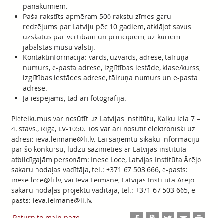
panākumiem.
Paša rakstīts apmēram 500 rakstu zīmes garu
redzējums par Latviju pēc 10 gadiem, atklājot savus
uzskatus par vērtībām un principiem, uz kuriem
jābalstās mūsu valstij.
Kontaktinformācija: vārds, uzvārds, adrese, tālruņa
numurs, e-pasta adrese, izglītības iestāde, klase/kurss,
izglītības iestādes adrese, tālruņa numurs un e-pasta
adrese.
Ja iespējams, tad arī fotogrāfija.
Pieteikumus var nosūtīt uz Latvijas institūtu, Kaļķu iela 7 –
4. stāvs., Rīga, LV-1050. Tos var arī nosūtīt elektroniski uz
adresi: ieva.leimane@li.lv. Lai saņemtu sīkāku informāciju
par šo konkursu, lūdzu sazinieties ar Latvijas institūta
atbildīgajām personām: Inese Loce, Latvijas Institūta Ārējo
sakaru nodaļas vadītāja, tel.: +371 67 503 666, e-pasts:
inese.loce@li.lv, vai Ieva Leimane, Latvijas Institūta Ārējo
sakaru nodaļas projektu vadītāja, tel.: +371 67 503 665, e-
pasts: ieva.leimane@li.lv.
Return to main page