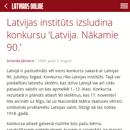
Latvijas institūts izsludina
konkursu ‘Latvija. Nākamie
90.’
Amanda Jātniece
|
2008. gada 5. August
Latvijā ir pasludināts vēl viens konkurss sakarā ar Latvijas
90. jubileju šogad. Konkursu rīko Latvijas institūts. Tajā var
piedalīties latviešu skolēni, kas dzīvo Latvijā vai arī citās
pasaules valstīs un kas apmeklē 1.-12. klasi. Konkursa
rezultatā ir plānots atlasīt 90 skolēnus, kas 17. novembrī
tiks aicināti uz Rīgu, lai uz Nacionālā teātra skatuves vēlreiz
simboliski proklamētu Latvijas valsti, līdzīgi kā tas notika
1918. gadā.
Konkursa atlasē galvenā nozīme būs pašu bērnu
sarakstītajiem pieteikumiem, kuriem ir japierāda, ka mazais