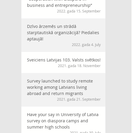
business and entrepreneurship”
2022. gada 15. September
Dzīvo ārzemēs un strādā
starptautiskā organizācijā? Piedalies
aptaujā!
2022. gada 4. July
Sveiciens Latvijas 103. Valsts svētkos!
2021. gada 18. November
Survey launched to study remote
working among Latvians living
abroad and return migrants
2021. gada 21. September
Have your say in University of Latvia
survey on diaspora camps and
summer high schools
2021. gada 30. July