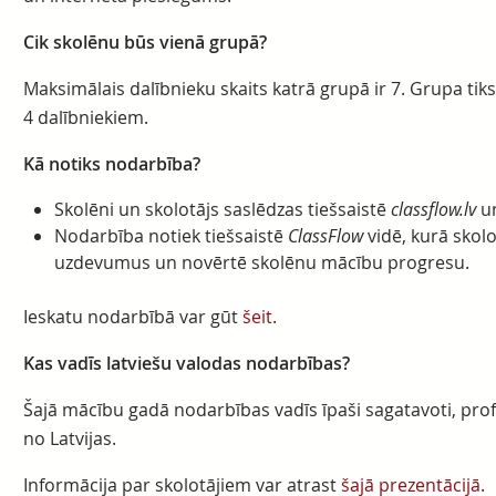
Cik skolēnu būs vienā grupā?
Maksimālais dalībnieku skaits katrā grupā ir 7. Grupa tiks
4 dalībniekiem.
Kā notiks nodarbība?
Skolēni un skolotājs saslēdzas tiešsaistē
classflow.lv
un
Nodarbība notiek tiešsaistē
ClassFlow
vidē, kurā skol
uzdevumus un novērtē skolēnu mācību progresu.
Ieskatu nodarbībā var gūt
šeit
.
Kas vadīs latviešu valodas nodarbības?
Šajā mācību gadā nodarbības vadīs īpaši sagatavoti, profe
no Latvijas.
Informācija par skolotājiem var atrast
šajā prezentācijā
.