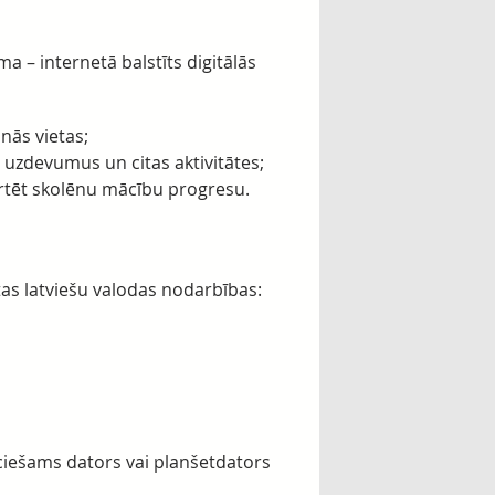
 – internetā balstīts digitālās
nās vietas;
 uzdevumus un citas aktivitātes;
rtēt skolēnu mācību progresu.
as latviešu valodas nodarbības:
eciešams dators vai planšetdators