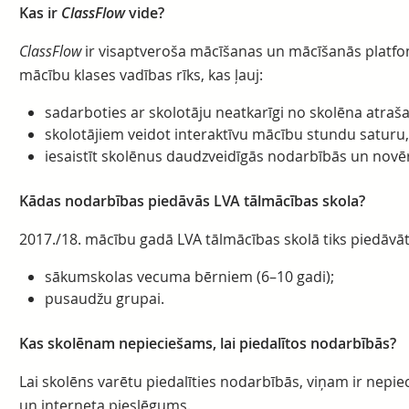
Kas ir
ClassFlow
vide?
ClassFlow
ir visaptveroša mācīšanas un mācīšanās platfoma
mācību klases vadības rīks, kas ļauj:
sadarboties ar skolotāju neatkarīgi no skolēna atraša
skolotājiem veidot interaktīvu mācību stundu saturu,
iesaistīt skolēnus daudzveidīgās nodarbībās un novē
Kādas nodarbības piedāvās LVA tālmācības skola?
2017./18. mācību gadā LVA tālmācības skolā tiks piedāvāt
sākumskolas vecuma bērniem (6–10 gadi);
pusaudžu grupai.
Kas skolēnam nepieciešams, lai piedalītos nodarbībās?
Lai skolēns varētu piedalīties nodarbībās, viņam ir nepi
un interneta pieslēgums.