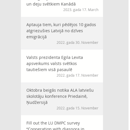
un deju svētkiem Kanādā
2023. gada 17. March
Aptauja tiem, kuri pēdējos 10 gados
atgriezušies Latvijā no dzīves
emigrācijā
2022. gada 30. November
Valsts prezidenta Egila Levita
apsveikums valsts svētkos
tautiešiem visā pasaulē
2022. gada 17. November
Oktobra beigās notika ALA latviešu
skolotāju konference Priedainē,
Ņudžersijā
2022. gada 15. November
Fill out the LU DMPC survey
“Cooperation with diaspora in