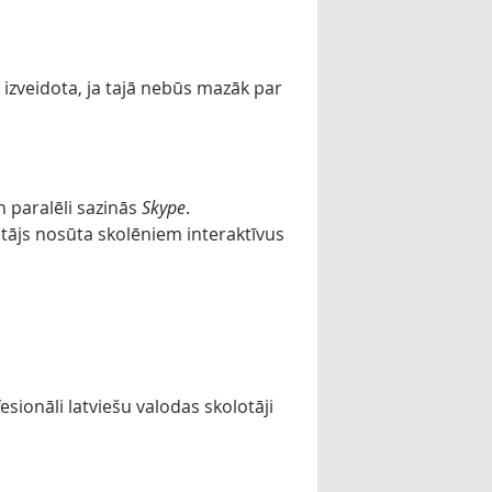
 izveidota, ja tajā nebūs mazāk par
 paralēli sazinās
Skype
.
otājs nosūta skolēniem interaktīvus
sionāli latviešu valodas skolotāji