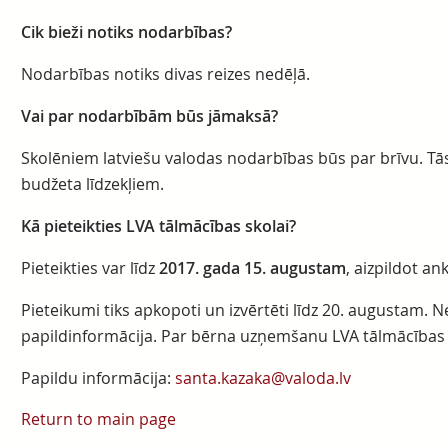
Cik bieži notiks nodarbības?
Nodarbības notiks divas reizes nedēļā.
Vai par nodarbībām būs jāmaksā?
Skolēniem latviešu valodas nodarbības būs par brīvu. Tās
budžeta līdzekļiem.
Kā pieteikties LVA tālmācības skolai?
Pieteikties var līdz
2017. gada 15. augustam
, aizpildot a
Pieteikumi tiks apkopoti un izvērtēti līdz 20. augustam. 
papildinformācija. Par bērna uzņemšanu LVA tālmācības 
Papildu informācija:
santa.kazaka@valoda.lv
Return to main page