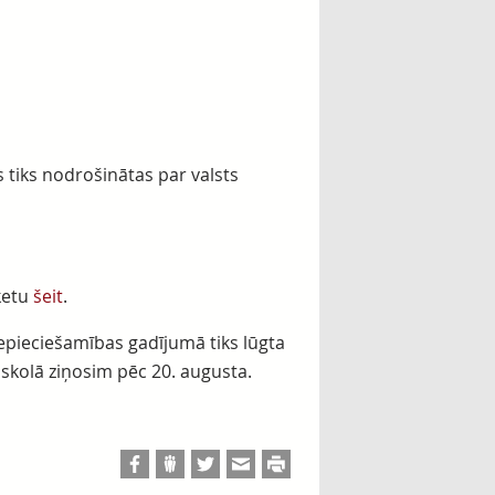
 tiks nodrošinātas par valsts
nketu
šeit
.
Nepieciešamības gadījumā tiks lūgta
skolā ziņosim pēc 20. augusta.