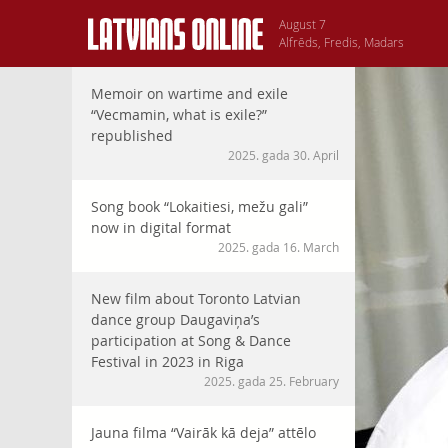
August 7
Alfrēds, Fredis, Madars
Memoir on wartime and exile
“Vecmamin, what is exile?”
republished
2025. gada 30. April
Song book “Lokaitiesi, mežu gali”
now in digital format
2025. gada 16. March
New film about Toronto Latvian
dance group Daugaviņa’s
participation at Song & Dance
Festival in 2023 in Riga
2025. gada 25. February
Jauna filma “Vairāk kā deja” attēlo