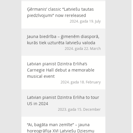
Ģērmanis’ classic “Latviešu tautas
piedzīvojumi” now rereleased
2024. gada 19. July
Jauna biedrība – ģimenēm diasporā,
kurās tiek uzturēta latviešu valoda
2024. gada 22. March
Latvian pianist Dzintra Erliha’s
Carnegie Hall debut a memorable
musical event
2024. gada 18. February
Latvian pianist Dzintra Erliha to tour
US in 2024
2023. gada 15. December
“Ai, bagāta man zemīte” – jauna
horeogrāfija XVI Latviešu Dziesmu