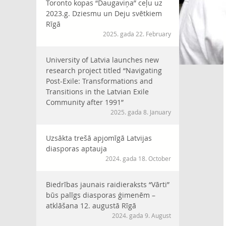
Toronto kopas “Daugaviņa” ceļu uz
2023.g. Dziesmu un Deju svētkiem
Rīgā
2025. gada 22. February
University of Latvia launches new
research project titled “Navigating
Post-Exile: Transformations and
Transitions in the Latvian Exile
Community after 1991”
2025. gada 8. January
Uzsākta trešā apjomīgā Latvijas
diasporas aptauja
2024. gada 18. October
Biedrības jaunais raidieraksts “Vārti”
būs palīgs diasporas ģimenēm –
atklāšana 12. augustā Rīgā
2024. gada 9. August