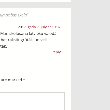
ālmācības skolā
”
2017. gada 7. July at 19:37
 Man skološana latviešu valodā
 bet rakstīt grūtāk, un veiki
tāk.
Reply
s are marked
*