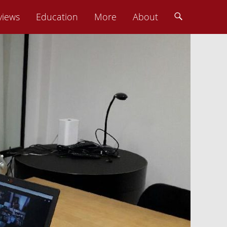
views
Education
More
About