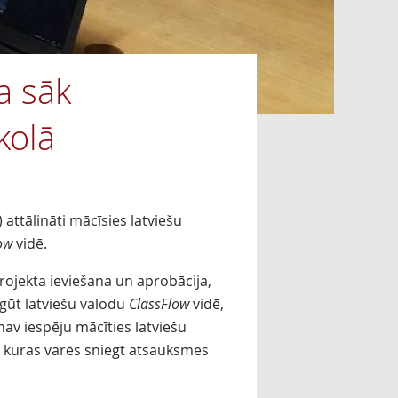
a sāk
kolā
 attālināti mācīsies latviešu
ow
vidē.
rojekta ieviešana un aprobācija,
gūt latviešu valodu
ClassFlow
vidē,
nav iespēju mācīties latviešu
, kuras varēs sniegt atsauksmes