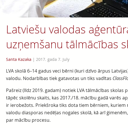
Latviešu valodas aģentūr
uzņemšanu tālmācības s
Santa Kazaka
|
2017. gada 7. July
LVA skolā 6–14 gadus veci bērni (kuri dzīvo ārpus Latvijas)
valodu. Nodarbības tiek gatavotas un tiks vadītas
ClassFl
Pašreiz (līdz 2019. gadam) notiek LVA tālmācības skolas p
tāpēc skolēnu skaits, kas 2017./18. mācību gadā varēs ap
ir ierobežots. Priekšroka tiks dota tiem bērniem, kuriem 
valodu diasporas nedēļas nogales skolā, kā arī ģimenēm
par mācību procesu.