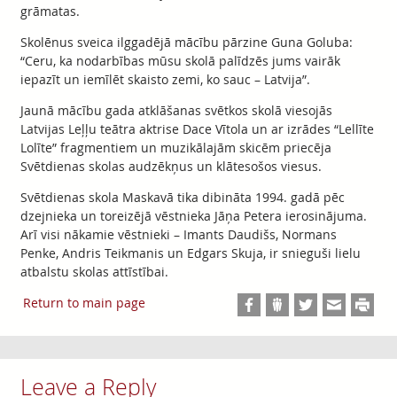
grāmatas.
Skolēnus sveica ilggadējā mācību pārzine Guna Goluba:
“Ceru, ka nodarbības mūsu skolā palīdzēs jums vairāk
iepazīt un iemīlēt skaisto zemi, ko sauc – Latvija”.
Jaunā mācību gada atklāšanas svētkos skolā viesojās
Latvijas Leļļu teātra aktrise Dace Vītola un ar izrādes “Lellīte
Lolīte” fragmentiem un muzikālajām skicēm priecēja
Svētdienas skolas audzēkņus un klātesošos viesus.
Svētdienas skola Maskavā tika dibināta 1994. gadā pēc
dzejnieka un toreizējā vēstnieka Jāņa Petera ierosinājuma.
Arī visi nākamie vēstnieki – Imants Daudišs, Normans
Penke, Andris Teikmanis un Edgars Skuja, ir snieguši lielu
atbalstu skolas attīstībai.
Return to main page
Leave a Reply