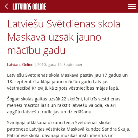
Latviešu Svētdienas skola
Maskavā uzsāk jauno
mācību gadu
Latvians Online
|
2010. gada 19. September
Latviešu Svetdienas skola Maskavā pastāv jau 17 gadus un
18. septembrī atklāja jauno mācību gadu Latvijas
vēstniecībā Krievijā, kā ziņots vēstniecības mājas lapā.
Šogad skolas gaitas uzsāk 22 skolēni, lai trīs sestdienas
mēnesī mācītos lasīt un rakstīt latviešu valodā, kā arī
apgūtu latviešu tradīcijas un dziedāšanu.
Svinīgajā atklāšanā uzrunu teica Svētdienas skolas
patronese Latvijas vēstnieka Maskavā kundze Sandra Skuja.
Patronese skolai dāvināja mūzikas instrumentus un