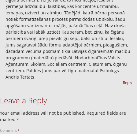
ķermeņa līdzdalību- kustībās, kas koncentrē uzmanību,
iemaņas, uztveri un atmiņu. Tādējādi katrā bērna personā
notiek formatizēšanās process pirms dodas uz skolu. šādu
apgūšanu var izmantot mājās, pašmācības ceļā. Nav droša
pārleiciba vai labāk uzticēt Kauperam, bet, zinu, ka čigānu
bērniem svarīgi ārēji pievilcīgu seju, balsi un stilu. Iesaku,
Jums sagatavot šādu formu adaptējot bērniem, pieagušiem,
dazādam vecuma posmam tikia Latvijas čigāniem.Un mācību
programmu (materiālu) piedāvāt: Nodarbinatības Valsts
Aģenturam, Skolām, Sociāliem centriem, Cietumiem, čigānu
centriem. Paldies Jums par vērtīgu materialu! Psihologs
Andris Tertats
Reply
Leave a Reply
Your email address will not be published.
Required fields are
marked
*
Comment
*