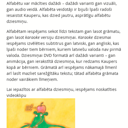
Alfabētu var mācīties dažādi – dažādi varianti gan vizuāli,
gan audio veidā. Alfabēta veidotāji ir bijuši īpaši radoši
iesaistot Kauperu, kas dzied jautru, asprātīgu alfabētu
dziesmiņu.
Alfabētam iespējams sekot līdzi tekstam gan lasot grāmatu,
gan lasot
karaoke
versiju dziesmiņai.
Karaoke
dziesmai
iespējams izvēlēties subtitrus gan latviski, gan angliski, kas
īpaši noder tiem bērniem, kuriem latviešu valoda nav pirmā
valoda. Dziesmiņai DVD formatā arī dažādi varianti – gan
animācija, gan ierakstītā dziesmiņa, kur redzams Kaupers
kopā ar bērniem. Grāmatā arī iespējams nākamajā līmenī
arī lasīt mazliet sarežģītāku tekstu; tātad alfabēta grāmata
noder vairākiem līmeņiem.
Lai iepazītos ar alfabēta dziesmiņu, iespējams noskatīties
videoklipu