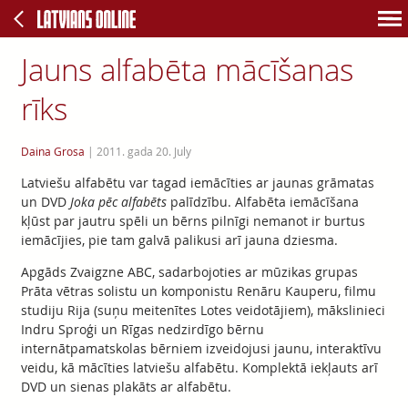
Jauns alfabēta mācīšanas
rīks
Daina Grosa
|
2011. gada 20. July
Latviešu alfabētu var tagad iemācīties ar jaunas grāmatas
un DVD
Joka pēc alfabēts
palīdzību. Alfabēta iemācīšana
kļūst par jautru spēli un bērns pilnīgi nemanot ir burtus
iemācījies, pie tam galvā palikusi arī jauna dziesma.
Apgāds Zvaigzne ABC, sadarbojoties ar mūzikas grupas
Prāta vētras solistu un komponistu Renāru Kauperu, filmu
studiju Rija (suņu meitenītes Lotes veidotājiem), mākslinieci
Indru Sproģi un Rīgas nedzirdīgo bērnu
internātpamatskolas bērniem izveidojusi jaunu, interaktīvu
veidu, kā mācīties latviešu alfabētu. Komplektā iekļauts arī
DVD un sienas plakāts ar alfabētu.