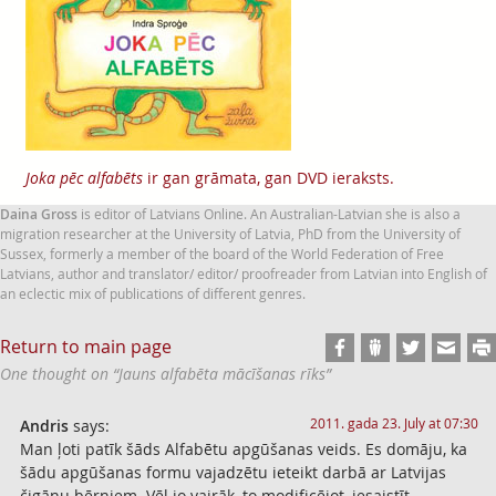
Joka pēc alfabēts
ir gan grāmata, gan DVD ieraksts.
Daina Gross
is editor of Latvians Online. An Australian-Latvian she is also a
migration researcher at the University of Latvia, PhD from the University of
Sussex, formerly a member of the board of the World Federation of Free
Latvians, author and translator/ editor/ proofreader from Latvian into English of
an eclectic mix of publications of different genres.
Return to main page
One thought on “
Jauns alfabēta mācīšanas rīks
”
2011. gada 23. July at 07:30
Andris
says:
Man ļoti patīk šāds Alfabētu apgūšanas veids. Es domāju, ka
šādu apgūšanas formu vajadzētu ieteikt darbā ar Latvijas
čigānu bērniem. Vēl jo vairāk, to modificējot, iesaistīt