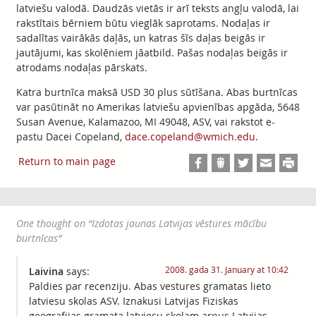
latviešu valodā. Daudzās vietās ir arī teksts angļu valodā, lai
rakstītais bērniem būtu vieglāk saprotams. Nodaļas ir
sadalītas vairākās daļās, un katras šīs daļas beigās ir
jautājumi, kas skolēniem jāatbild. Pašas nodaļas beigās ir
atrodams nodaļas pārskats.
Katra burtnīca maksā USD 30 plus sūtīšana. Abas burtnīcas
var pasūtināt no Amerikas latviešu apvienības apgāda, 5648
Susan Avenue, Kalamazoo, MI 49048, ASV, vai rakstot e-
pastu Dacei Copeland,
dace.copeland@wmich.edu
.
Return to main page
One thought on “
Izdotas jaunas Latvijas vēstures mācību
burtnīcas
”
2008. gada 31. January at 10:42
Laivina
says:
Paldies par recenziju. Abas vestures gramatas lieto
latviesu skolas ASV. Iznakusi Latvijas Fiziskas
geografijas gramata latviesu skolam arpus Latvijas.