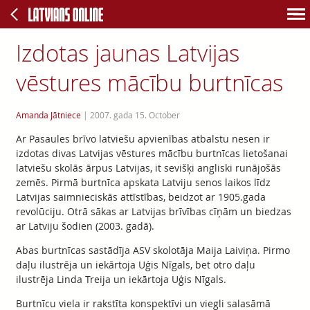
Izdotas jaunas Latvijas
vēstures mācību burtnīcas
Amanda Jātniece
|
2007. gada 15. October
Ar Pasaules brīvo latviešu apvienības atbalstu nesen ir
izdotas divas Latvijas vēstures mācību burtnīcas lietošanai
latviešu skolās ārpus Latvijas, it sevišķi angliski runājošās
zemēs. Pirmā burtnīca apskata Latviju senos laikos līdz
Latvijas saimnieciskās attīstības, beidzot ar 1905.gada
revolūciju. Otrā sākas ar Latvijas brīvības cīņām un biedzas
ar Latviju šodien (2003. gadā).
Abas burtnīcas sastādīja ASV skolotāja Maija Laiviņa. Pirmo
daļu ilustrēja un iekārtoja Uģis Nīgals, bet otro daļu
ilustrēja Linda Treija un iekārtoja Uģis Nīgals.
Burtnīcu viela ir rakstīta konspektīvi un viegli salasāmā