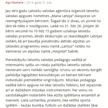
Aija Otomere
|
2014. gada 31. July
Jau otro gadu Latviešu valodas aģentūra organizē latviešu
valodas apguves nometnes „Mana Latvija” diasporas un
reemigrējušajiem bērniem. Šogad tās ir divas, un pirmā no
tām tik tikko ir noslēgusies. Laikā no 21. līdz 26. jūlijam 30
bērni vecumā no 10 līdz 15 gadiem uzlaboja latviešu
valodas prasmes, devās ekskursijās uz skaistākajām Latvijas
vietām, kā arī baudīja piesātinātu aktīvās atpūtas un
izklaides programmu viesu namā „Lantus” netālu no
Valmieras un atpūtas namā „Hospital” Sabilē.
Pieredzējušu latviešu valodas pedagogu vadībā ar
interesantu spēļu un rotaļu palīdzību latviešu valoda
nevienam vairs nelikās sarežģīta. Izrunu un akcentu koriģēt
palīdzēja logopēdes konsultācijas un katram bērnam
individuāli piemeklētie vingrinājumi. Mūzikas pedagoga
vadībā bērni apguva ne tikai latviešu folkloru, bet iepazinās
arī ar dažādiem mūzikas instrumentiem. Par vienu no
saistošākajām nodarbēm tika atzīta spēlēšana ansamblī ar
zvaniem. Liela uzmanība, protams, tika veltīta sporta
spēlēm – tautas bumba, futbols un dažādas stafetes ļāva