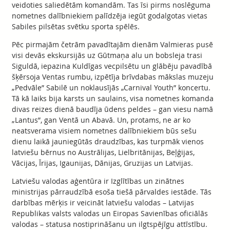
veidoties saliedētām komandām. Tas īsi pirms noslēguma
nometnes dalībniekiem palīdzēja iegūt godalgotas vietas
Sabiles pilsētas svētku sporta spēlēs.
Pēc pirmajām četrām pavadītajām dienām Valmieras pusē
visi devās ekskursijās uz Gūtmaņa alu un bobsleja trasi
Siguldā, iepazina Kuldīgas vecpilsētu un glābēju pavadībā
šķērsoja Ventas rumbu, izpētīja brīvdabas mākslas muzeju
„Pedvāle” Sabilē un noklausījās „Carnival Youth” koncertu.
Tā kā laiks bija karsts un saulains, visa nometnes komanda
divas reizes dienā baudīja ūdens peldes – gan viesu namā
„Lantus”, gan Ventā un Abavā. Un, protams, ne ar ko
neatsverama visiem nometnes dalībniekiem būs sešu
dienu laikā jauniegūtās draudzības, kas turpmāk vienos
latviešu bērnus no Austrālijas, Lielbritānijas, Beļģijas,
Vācijas, Īrijas, Igaunijas, Dānijas, Gruzijas un Latvijas.
Latviešu valodas aģentūra ir Izglītības un zinātnes
ministrijas pārraudzībā esoša tiešā pārvaldes iestāde. Tās
darbības mērķis ir veicināt latviešu valodas – Latvijas
Republikas valsts valodas un Eiropas Savienības oficiālās
valodas – statusa nostiprināšanu un ilgtspējīgu attīstību.