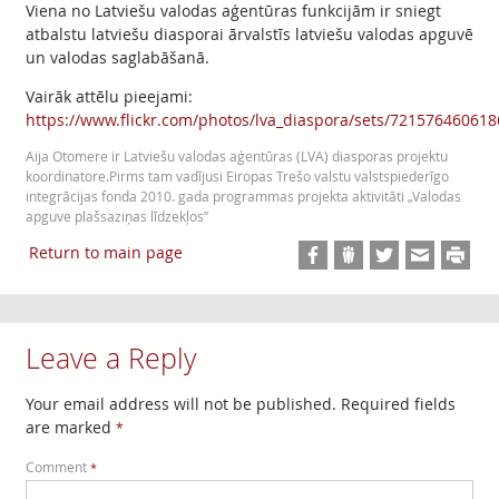
Viena no Latviešu valodas aģentūras funkcijām ir sniegt
atbalstu latviešu diasporai ārvalstīs latviešu valodas apguvē
un valodas saglabāšanā.
Vairāk attēlu pieejami:
https://www.flickr.com/photos/lva_diaspora/sets/72157646061
Aija Otomere ir Latviešu valodas aģentūras (LVA) diasporas projektu
koordinatore.Pirms tam vadījusi Eiropas Trešo valstu valstspiederīgo
integrācijas fonda 2010. gada programmas projekta aktivitāti „Valodas
apguve plašsaziņas līdzekļos”
Return to main page
Leave a Reply
Your email address will not be published.
Required fields
are marked
*
Comment
*