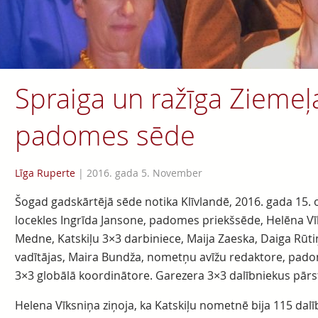
Spraiga un ražīga Zieme
padomes sēde
Līga Ruperte
|
2016. gada 5. November
Šogad gadskārtējā sēde notika Klīvlandē, 2016. gada 15. 
locekles Ingrīda Jansone, padomes priekšsēde, Helēna Vīks
Medne, Katskiļu 3×3 darbiniece, Maija Zaeska, Daiga Rūti
vadītājas, Maira Bundža, nometņu avīžu redaktore, pado
3×3 globālā koordinātore. Garezera 3×3 dalībniekus pārs
Helena Vīksniņa ziņoja, ka Katskiļu nometnē bija 115 dalī