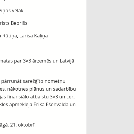
ziņos vēlāk
ists Bebrišs
 Rūtiņa, Larisa Kaļiņa
āmatas par 3×3 ārzemēs un Latvijā
n pārrunāt sarežģīto nometņu
es, nākotnes plānus un sadarbību
jas finansiālo atbalstu 3×3 un cer,
ekles apmeklēja Ērika Ešenvalda un
gā, 21. oktobrī.