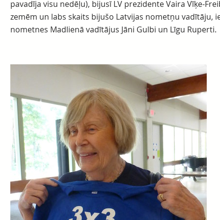
pavadīja visu nedēļu), bijusī LV prezidente Vaira Vīķe-Fr
zemēm un labs skaits bijušo Latvijas nometņu vadītāju, i
nometnes Madlienā vadītājus Jāni Gulbi un Līgu Ruperti.