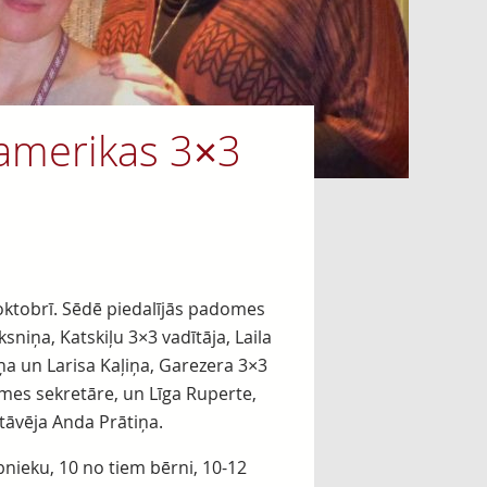
ļamerikas 3×3
oktobrī. Sēdē piedalījās padomes
niņa, Katskiļu 3×3 vadītāja, Laila
ņa un Larisa Kaļiņa, Garezera 3×3
mes sekretāre, un Līga Ruperte,
tāvēja Anda Prātiņa.
bnieku, 10 no tiem bērni, 10-12