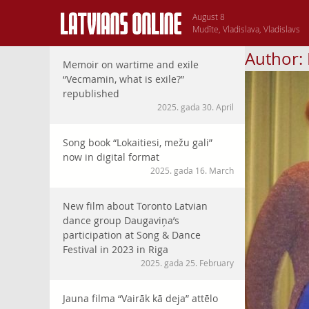
August 8
Mudīte, Vladislava, Vladislavs
Author:
Memoir on wartime and exile
“Vecmamin, what is exile?”
republished
2025. gada 30. April
Song book “Lokaitiesi, mežu gali”
now in digital format
2025. gada 16. March
New film about Toronto Latvian
dance group Daugaviņa’s
participation at Song & Dance
Festival in 2023 in Riga
2025. gada 25. February
Jauna filma “Vairāk kā deja” attēlo