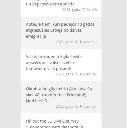
un deju svētkiem Kanādā
2023. gada 17. March
Aptauja tiem, kuri pēdējos 10 gados
atgriezušies Latvijā no dzīves
emigrācijā
2022. gada 30. November
Valsts prezidenta Egila Levita
apsveikums valsts svētkos
tautiešiem visā pasaulē
2022. gada 17. November
Oktobra beigās notika ALA latviešu
skolotāju konference Priedainē,
Ņudžersijā
2022. gada 15. November
Fill out the LU DMPC survey
“Cooperation with diaspora in