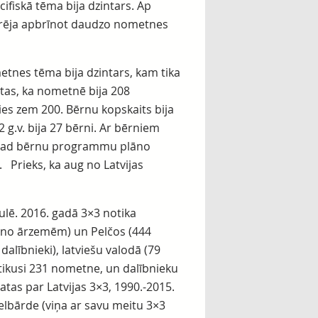
fiskā tēma bija dzintars. Ap
Varēja apbrīnot daudzo nometnes
etnes tēma bija dzintars, kam tika
a tas, ka nometnē bija 208
jies zem 200. Bērnu kopskaits bija
2 g.v. bija 27 bērni. Ar bērniem
košgad bērnu programmu plāno
. Prieks, ka aug no Latvijas
ulē. 2016. gadā 3×3 notika
 30 no ārzemēm) un Pelčos (444
dalībnieki), latviešu valodā (79
notikusi 231 nometne, un dalībnieku
tas par Latvijas 3×3, 1990.-2015.
elbārde (viņa ar savu meitu 3×3