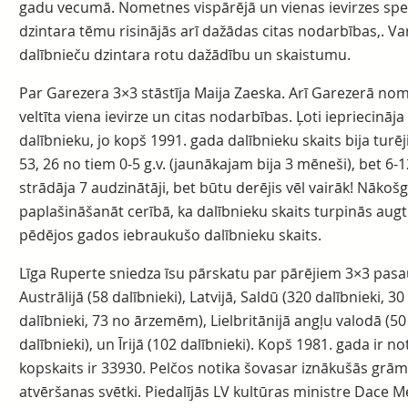
gadu vecumā. Nometnes vispārējā un vienas ievirzes speci
dzintara tēmu risinājās arī dažādas citas nodarbības,. 
dalībnieču dzintara rotu dažādību un skaistumu.
Par Garezera 3×3 stāstīja Maija Zaeska. Arī Garezerā nom
veltīta viena ievirze un citas nodarbības. Ļoti iepriecināj
dalībnieku, jo kopš 1991. gada dalībnieku skaits bija turē
53, 26 no tiem 0-5 g.v. (jaunākajam bija 3 mēneši), bet 6-1
strādāja 7 audzinātāji, bet būtu derējis vēl vairāk! Nā
paplašināšanāt cerībā, ka dalībnieku skaits turpinās augt
pēdējos gados iebraukušo dalībnieku skaits.
Līga Ruperte sniedza īsu pārskatu par pārējiem 3×3 pasa
Austrālijā (58 dalībnieki), Latvijā, Saldū (320 dalībnieki,
dalībnieki, 73 no ārzemēm), Lielbritānijā angļu valodā (50 
dalībnieki), un Īrijā (102 dalībnieki). Kopš 1981. gada ir 
kopskaits ir 33930. Pelčos notika šovasar iznākušās grāma
atvēršanas svētki. Piedalījās LV kultūras ministre Dace M