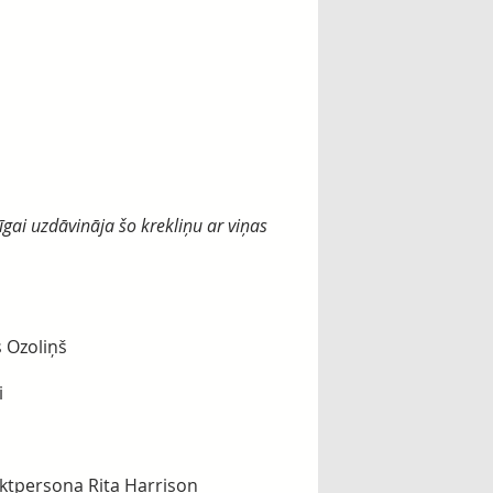
gai uzdāvināja šo krekliņu ar viņas
s Ozoliņš
i
taktpersona Rita Harrison