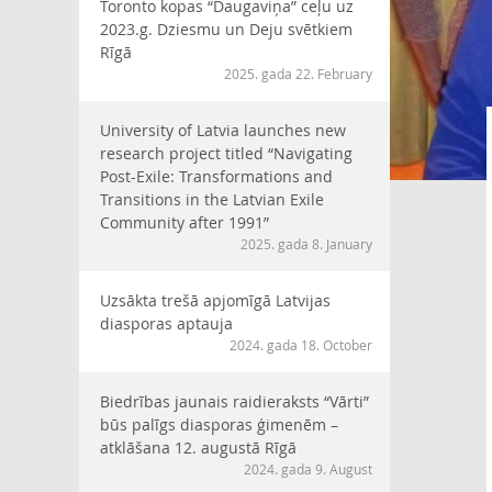
Toronto kopas “Daugaviņa” ceļu uz
2023.g. Dziesmu un Deju svētkiem
Rīgā
2025. gada 22. February
University of Latvia launches new
research project titled “Navigating
Post-Exile: Transformations and
Transitions in the Latvian Exile
Community after 1991”
2025. gada 8. January
Uzsākta trešā apjomīgā Latvijas
diasporas aptauja
2024. gada 18. October
Biedrības jaunais raidieraksts “Vārti”
būs palīgs diasporas ģimenēm –
atklāšana 12. augustā Rīgā
2024. gada 9. August