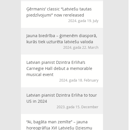
Ģērmanis’ classic “Latviešu tautas
piedzīvojumi” now rereleased
2024. gada 19. July
Jauna biedrība – ģimenēm diasporā,
kurās tiek uzturēta latviešu valoda
2024. gada 22. March
Latvian pianist Dzintra Erliha’s
Carnegie Hall debut a memorable
musical event
2024. gada 18. February
Latvian pianist Dzintra Erliha to tour
US in 2024
2023. gada 15. December
“Ai, bagāta man zemīte” – jauna
horeogrāfija XVI Latviešu Dziesmu