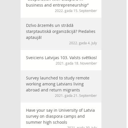
business and entrepreneurship”
2022. gada 15. September
Dzīvo ārzemēs un strādā
starptautiskā organizācijā? Piedalies
aptaujā!
2022. gada 4. July
Sveiciens Latvijas 103. Valsts svētkos!
2021. gada 18. November
Survey launched to study remote
working among Latvians living
abroad and return migrants
2021. gada 21. September
Have your say in University of Latvia
survey on diaspora camps and
summer high schools
2021. gada 30. July