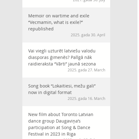
Memoir on wartime and exile
“Vecmamin, what is exile?”
republished
2025. gada 30. April
Vai viegli uzturēt latviešu valodu
diasporas ģimenēs? Palīgā nāk
raidieraksta “Vārti” jaunā sezona
2025. gada 27. March
Song book “Lokaitiesi, mežu gali”
now in digital format
2025. gada 16. March
New film about Toronto Latvian
dance group Daugaviņa’s
participation at Song & Dance
Festival in 2023 in Riga