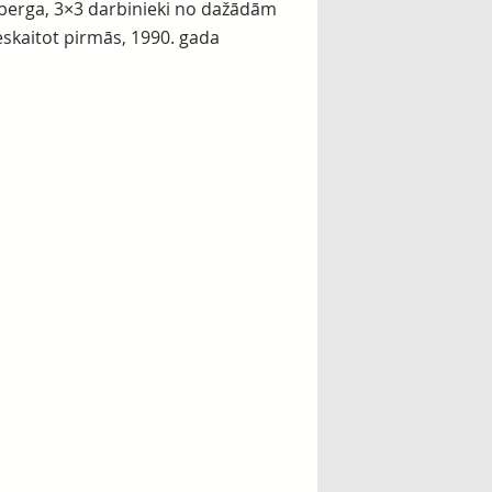
eiberga, 3×3 darbinieki no dažādām
eskaitot pirmās, 1990. gada