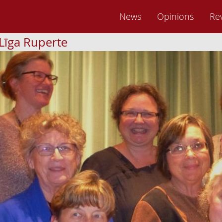
News
Opinions
Re
Līga Ruperte