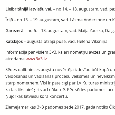
Lielbritānijā latviešu val.
– no 14. – 18. augustam, vad. pa
Īrijā
– no 13. – 19. augustam, vad. Lāsma Andersone un Kr
Garezerā
– no 6. – 13. augustam, vad. Maija Zaeska, Daiga
Katskiļos
– augusta otrajā pusē, vad. Helēna Vīksniņa
Informācija par visiem 3×3, kā arī nometņu avīzes un gr
atrodama
www.3×3.lv
Sēdes dalībnieces augstu novērtēja izdevību būt kopā u
veidošanas un vadīšanas procesu veiksmes un neveiksm
starp nometnēm. Visi ir pateicīgi par LV Kultūras ministri
ka tas tiks piešķirts arī nākotnē. Pēc sēdes padomes loc
Ņujorkas latviešu kora koncertu.
Ziemeļamerikas 3×3 padomes sēde 2017. gadā notiks Čikā