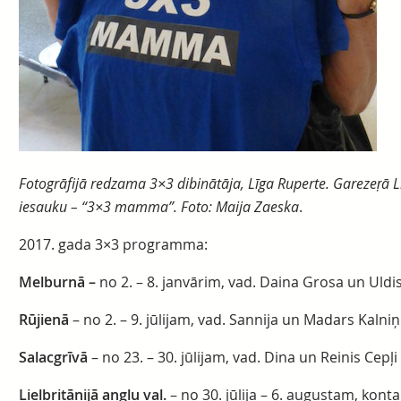
Fotogrāfijā redzama 3×3 dibinātāja, Līga Ruperte. Garezeŗā Lī
iesauku – “3×3 mamma”. Foto: Maija Zaeska
.
2017. gada 3×3 programma:
Melburnā –
no 2. – 8. janvārim, vad. Daina Grosa un Uldi
Rūjienā
– no 2. – 9. jūlijam, vad. Sannija un Madars Kalniņ
Salacgrīvā
– no 23. – 30. jūlijam, vad. Dina un Reinis Cepļi
Lielbritānijā angļu val.
– no 30. jūlija – 6. augustam, kon