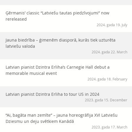
Ģērmanis’ classic “Latviešu tautas piedzīvojumi” now
rereleased
2024. gada 19. July
Jauna biedrība – ģimenēm diasporā, kurās tiek uzturēta
latviešu valoda
2024. gada 22. March
Latvian pianist Dzintra Erliha’s Carnegie Hall debut a
memorable musical event
2024. gada 18. February
Latvian pianist Dzintra Erliha to tour US in 2024
2023. gada 15. December
“Ai, bagāta man zemīte” – jauna horeogrāfija XVI Latviešu
Dziesmu un deju svētkiem Kanādā
2023. gada 17. March