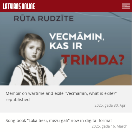
Memoir on wartime and exile “Vecmamin, what is exile?”
republished
2025. gada 30. April
Song book “Lokaitiesi, mežu gali” now in digital format
2025. gada 16. March