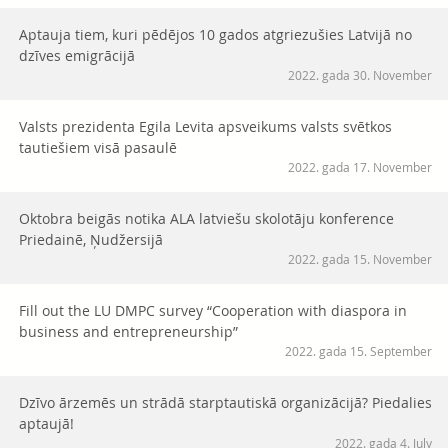
Aptauja tiem, kuri pēdējos 10 gados atgriezušies Latvijā no
dzīves emigrācijā
2022. gada 30. November
Valsts prezidenta Egila Levita apsveikums valsts svētkos
tautiešiem visā pasaulē
2022. gada 17. November
Oktobra beigās notika ALA latviešu skolotāju konference
Priedainē, Ņudžersijā
2022. gada 15. November
Fill out the LU DMPC survey “Cooperation with diaspora in
business and entrepreneurship”
2022. gada 15. September
Dzīvo ārzemēs un strādā starptautiskā organizācijā? Piedalies
aptaujā!
2022. gada 4. July