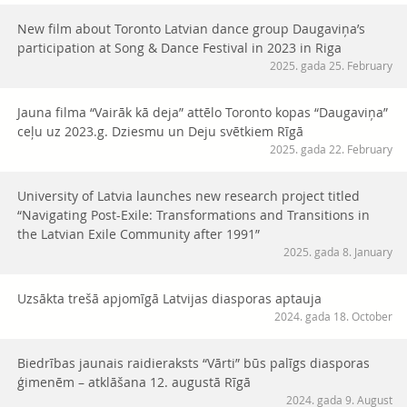
New film about Toronto Latvian dance group Daugaviņa’s
participation at Song & Dance Festival in 2023 in Riga
2025. gada 25. February
Jauna filma “Vairāk kā deja” attēlo Toronto kopas “Daugaviņa”
ceļu uz 2023.g. Dziesmu un Deju svētkiem Rīgā
2025. gada 22. February
University of Latvia launches new research project titled
“Navigating Post-Exile: Transformations and Transitions in
the Latvian Exile Community after 1991”
2025. gada 8. January
Uzsākta trešā apjomīgā Latvijas diasporas aptauja
2024. gada 18. October
Biedrības jaunais raidieraksts “Vārti” būs palīgs diasporas
ģimenēm – atklāšana 12. augustā Rīgā
2024. gada 9. August