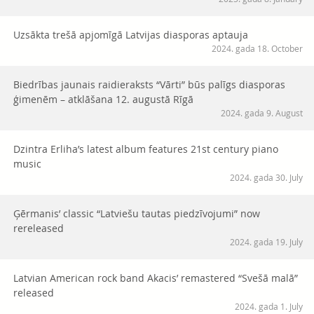
Uzsākta trešā apjomīgā Latvijas diasporas aptauja
2024. gada 18. October
Biedrības jaunais raidieraksts “Vārti” būs palīgs diasporas
ģimenēm – atklāšana 12. augustā Rīgā
2024. gada 9. August
Dzintra Erliha’s latest album features 21st century piano
music
2024. gada 30. July
Ģērmanis’ classic “Latviešu tautas piedzīvojumi” now
rereleased
2024. gada 19. July
Latvian American rock band Akacis’ remastered “Svešā malā”
released
2024. gada 1. July