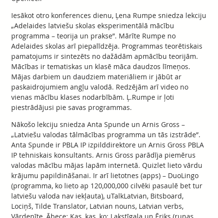
Iesākot otro konferences dienu, Ļena Rumpe sniedza lekciju
„Adelaides latviešu skolas eksperimentālā mācību
programma – teorija un prakse”. Mārīte Rumpe no
Adelaides skolas arī piepalīdzēja. Programmas teorētiskais
pamatojums ir sintezēts no dažādām apmācību teorijām.
Mācības ir tematiskas un klasē māca daudzos līmeņos.
Mājas darbiem un daudziem materiāliem ir jābūt ar
paskaidrojumiem angļu valodā. Redzējām arī video no
vienas mācību klases nodarbībām. Ļ.Rumpe ir ļoti
piestrādājusi pie savas programmas.
Nākošo lekciju sniedza Anta Spunde un Arnis Gross –
„Latviešu valodas tālmācības programma un tās izstrāde”.
Anta Spunde ir PBLA IP izpilddirektore un Arnis Gross PBLA
IP tehniskais konsultants. Arnis Gross parādīja piemērus
valodas mācību mājas lapām internetā. Quizlet lieto vārdu
krājumu papildināšanai. Ir arī lietotnes (apps) – DuoLingo
(programma, ko lieto ap 120,000,000 cilvēki pasaulē bet tur
latviešu valoda nav iekļauta), uTalkLatvian, Bitsboard,
Lociņš, Tilde Translator, Latvian nouns, Latvian verbs,
Vārdenīte, Ābece; Kas, kas, ko; Lakstīgala un Ēriks (runas