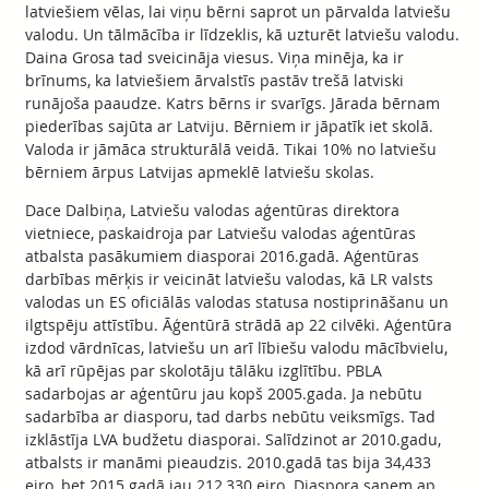
latviešiem vēlas, lai viņu bērni saprot un pārvalda latviešu
valodu. Un tālmācība ir līdzeklis, kā uzturēt latviešu valodu.
Daina Grosa tad sveicināja viesus. Viņa minēja, ka ir
brīnums, ka latviešiem ārvalstīs pastāv trešā latviski
runājoša paaudze. Katrs bērns ir svarīgs. Jārada bērnam
piederības sajūta ar Latviju. Bērniem ir jāpatīk iet skolā.
Valoda ir jāmāca strukturālā veidā. Tikai 10% no latviešu
bērniem ārpus Latvijas apmeklē latviešu skolas.
Dace Dalbiņa, Latviešu valodas aģentūras direktora
vietniece, paskaidroja par Latviešu valodas aģentūras
atbalsta pasākumiem diasporai 2016.gadā. Aģentūras
darbības mērķis ir veicināt latviešu valodas, kā LR valsts
valodas un ES oficiālās valodas statusa nostiprināšanu un
ilgtspēju attīstību. Āģentūrā strādā ap 22 cilvēki. Aģentūra
izdod vārdnīcas, latviešu un arī lībiešu valodu mācībvielu,
kā arī rūpējas par skolotāju tālāku izglītību. PBLA
sadarbojas ar aģentūru jau kopš 2005.gada. Ja nebūtu
sadarbība ar diasporu, tad darbs nebūtu veiksmīgs. Tad
izklāstīja LVA budžetu diasporai. Salīdzinot ar 2010.gadu,
atbalsts ir manāmi pieaudzis. 2010.gadā tas bija 34,433
eiro, bet 2015.gadā jau 212,330 eiro. Diaspora saņem ap