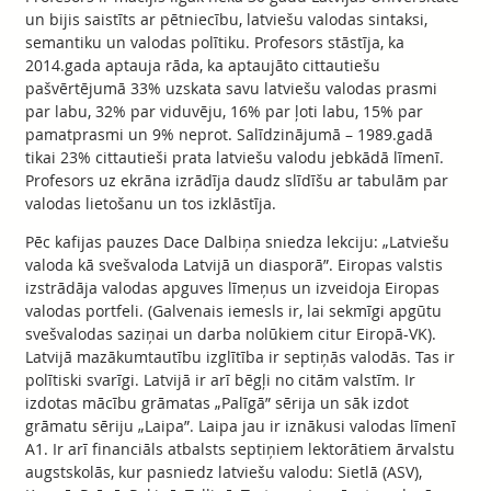
un bijis saistīts ar pētniecību, latviešu valodas sintaksi,
semantiku un valodas polītiku. Profesors stāstīja, ka
2014.gada aptauja rāda, ka aptaujāto cittautiešu
pašvērtējumā 33% uzskata savu latviešu valodas prasmi
par labu, 32% par viduvēju, 16% par ļoti labu, 15% par
pamatprasmi un 9% neprot. Salīdzinājumā – 1989.gadā
tikai 23% cittautieši prata latviešu valodu jebkādā līmenī.
Profesors uz ekrāna izrādīja daudz slīdīšu ar tabulām par
valodas lietošanu un tos izklāstīja.
Pēc kafijas pauzes Dace Dalbiņa sniedza lekciju: „Latviešu
valoda kā svešvaloda Latvijā un diasporā”. Eiropas valstis
izstrādāja valodas apguves līmeņus un izveidoja Eiropas
valodas portfeli. (Galvenais iemesls ir, lai sekmīgi apgūtu
svešvalodas saziņai un darba nolūkiem citur Eiropā-VK).
Latvijā mazākumtautību izglītība ir septiņās valodās. Tas ir
polītiski svarīgi. Latvijā ir arī bēgļi no citām valstīm. Ir
izdotas mācību grāmatas „Palīgā” sērija un sāk izdot
grāmatu sēriju „Laipa”. Laipa jau ir iznākusi valodas līmenī
A1. Ir arī financiāls atbalsts septiņiem lektorātiem ārvalstu
augstskolās, kur pasniedz latviešu valodu: Sietlā (ASV),