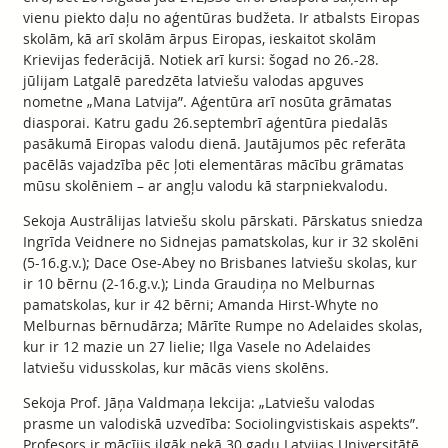
vienu piekto daļu no aģentūras budžeta. Ir atbalsts Eiropas
skolām, kā arī skolām ārpus Eiropas, ieskaitot skolām
Krievijas federācijā. Notiek arī kursi: šogad no 26.-28.
jūlijam Latgalē paredzēta latviešu valodas apguves
nometne „Mana Latvija”. Aģentūra arī nosūta grāmatas
diasporai. Katru gadu 26.septembrī aģentūra piedalās
pasākumā Eiropas valodu dienā. Jautājumos pēc referāta
pacēlās vajadzība pēc ļoti elementāras mācību grāmatas
mūsu skolēniem – ar angļu valodu kā starpniekvalodu.
Sekoja Austrālijas latviešu skolu pārskati. Pārskatus sniedza
Ingrīda Veidnere no Sidnejas pamatskolas, kur ir 32 skolēni
(5-16.g.v.); Dace Ose-Abey no Brisbanes latviešu skolas, kur
ir 10 bērnu (2-16.g.v.); Linda Graudiņa no Melburnas
pamatskolas, kur ir 42 bērni; Amanda Hirst-Whyte no
Melburnas bērnudārza; Mārīte Rumpe no Adelaides skolas,
kur ir 12 mazie un 27 lielie; Ilga Vasele no Adelaides
latviešu vidusskolas, kur mācās viens skolēns.
Sekoja Prof. Jāņa Valdmaņa lekcija: „Latviešu valodas
prasme un valodiskā uzvedība: Sociolingvistiskais aspekts”.
Profesors ir mācījis ilgāk nekā 30 gadu Latvijas Universitātē