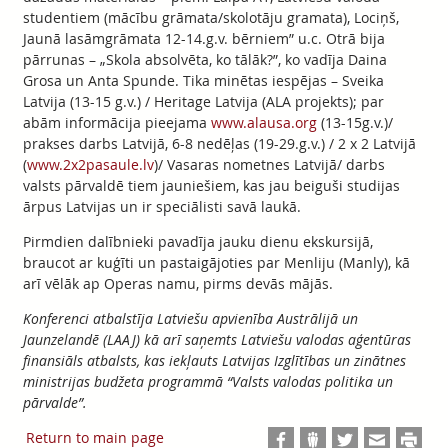
studentiem (mācību grāmata/skolotāju gramata), Lociņš,
Jaunā lasāmgrāmata 12-14.g.v. bērniem” u.c. Otrā bija
pārrunas – „Skola absolvēta, ko tālāk?”, ko vadīja Daina
Grosa un Anta Spunde. Tika minētas iespējas – Sveika
Latvija (13-15 g.v.) / Heritage Latvija (ALA projekts); par
abām informācija pieejama
www.alausa.org
(13-15g.v.)/
prakses darbs Latvijā, 6-8 nedēļas (19-29.g.v.) / 2 x 2 Latvijā
(
www.2x2pasaule.lv
)/ Vasaras nometnes Latvijā/ darbs
valsts pārvaldē tiem jauniešiem, kas jau beiguši studijas
ārpus Latvijas un ir speciālisti savā laukā.
Pirmdien dalībnieki pavadīja jauku dienu ekskursijā,
braucot ar kuģīti un pastaigājoties par Menliju (Manly), kā
arī vēlāk ap Operas namu, pirms devās mājās.
Konferenci atbalstīja Latviešu apvienība Austrālijā un
Jaunzelandē (LAAJ) kā arī saņemts Latviešu valodas aģentūras
finansiāls atbalsts, kas iekļauts Latvijas Izglītības un zinātnes
ministrijas budžeta programmā “Valsts valodas politika un
pārvalde”.
Return to main page