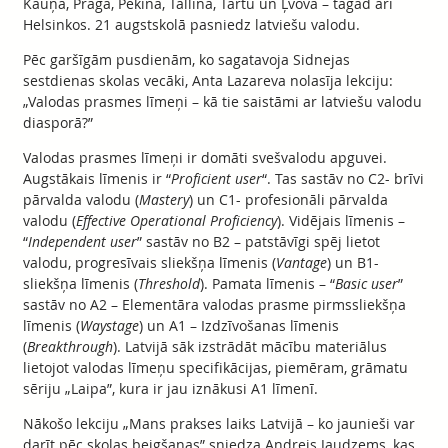
Kauņā, Prāgā, Pekinā, Tallinā, Tartu un Ļvovā – tagad arī
Helsinkos. 21 augstskolā pasniedz latviešu valodu.
Pēc garšīgām pusdienām, ko sagatavoja Sidnejas
sestdienas skolas vecāki, Anta Lazareva nolasīja lekciju:
„Valodas prasmes līmeņi – kā tie saistāmi ar latviešu valodu
diasporā?”
Valodas prasmes līmeņi ir domāti svešvalodu apguvei.
Augstākais līmenis ir “
Proficient user
“. Tas sastāv no C2- brīvi
pārvalda valodu (
Mastery
) un C1- profesionāli pārvalda
valodu (
Effective Operational Proficiency
). Vidējais līmenis –
“
Independent user
” sastāv no B2 – patstāvīgi spēj lietot
valodu, progresīvais sliekšņa līmenis (
Vantage
) un B1-
sliekšņa līmenis (
Threshold
). Pamata līmenis – “
Basic user
”
sastāv no A2 – Elementāra valodas prasme pirmssliekšņa
līmenis (
Waystage
) un A1 – Izdzīvošanas līmenis
(
Breakthrough
). Latvijā sāk izstrādāt mācību materiālus
lietojot valodas līmeņu specifikācijas, piemēram, grāmatu
sēriju „Laipa”, kura ir jau iznākusi A1 līmenī.
Nākošo lekciju „Mans prakses laiks Latvijā – ko jaunieši var
darīt pēc skolas beigšanas” sniedza Andrejs Jaudzems, kas