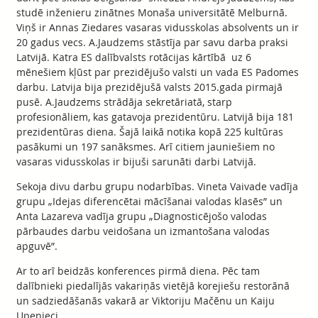
studē inženieru zinātnes Monaša universitātē Melburnā.
Viņš ir Annas Ziedares vasaras vidusskolas absolvents un ir
20 gadus vecs. A.Jaudzems stāstīja par savu darba praksi
Latvijā. Katra ES dalībvalsts rotācijas kārtībā uz 6
mēnešiem kļūst par prezidējušo valsti un vada ES Padomes
darbu. Latvija bija prezidējušā valsts 2015.gada pirmajā
pusē. A.Jaudzems strādāja sekretāriatā, starp
profesionāliem, kas gatavoja prezidentūru. Latvijā bija 181
prezidentūras diena. Šajā laikā notika kopā 225 kultūras
pasākumi un 197 sanāksmes. Arī citiem jauniešiem no
vasaras vidusskolas ir bijuši sarunāti darbi Latvijā.
Sekoja divu darbu grupu nodarbības. Vineta Vaivade vadīja
grupu „Idejas diferencētai mācīšanai valodas klasēs” un
Anta Lazareva vadīja grupu „Diagnosticējošo valodas
pārbaudes darbu veidošana un izmantošana valodas
apguvē”.
Ar to arī beidzās konferences pirmā diena. Pēc tam
dalībnieki piedalījās vakariņās vietējā korejiešu restorānā
un sadziedāšanās vakarā ar Viktoriju Mačēnu un Kaiju
Upenieci.