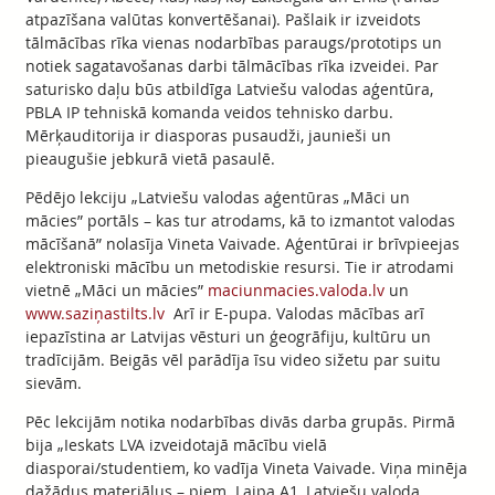
atpazīšana valūtas konvertēšanai). Pašlaik ir izveidots
tālmācības rīka vienas nodarbības paraugs/prototips un
notiek sagatavošanas darbi tālmācības rīka izveidei. Par
saturisko daļu būs atbildīga Latviešu valodas aģentūra,
PBLA IP tehniskā komanda veidos tehnisko darbu.
Mērķauditorija ir diasporas pusaudži, jaunieši un
pieaugušie jebkurā vietā pasaulē.
Pēdējo lekciju „Latviešu valodas aģentūras „Māci un
mācies” portāls – kas tur atrodams, kā to izmantot valodas
mācīšanā” nolasīja Vineta Vaivade. Aģentūrai ir brīvpieejas
elektroniski mācību un metodiskie resursi. Tie ir atrodami
vietnē „Māci un mācies”
maciunmacies.valoda.lv
un
www.saziņastilts.lv
Arī ir E-pupa. Valodas mācības arī
iepazīstina ar Latvijas vēsturi un ģeogrāfiju, kultūru un
tradīcijām. Beigās vēl parādīja īsu video sižetu par suitu
sievām.
Pēc lekcijām notika nodarbības divās darba grupās. Pirmā
bija „Ieskats LVA izveidotajā mācību vielā
diasporai/studentiem, ko vadīja Vineta Vaivade. Viņa minēja
dažādus materiālus – piem. Laipa A1, Latviešu valoda