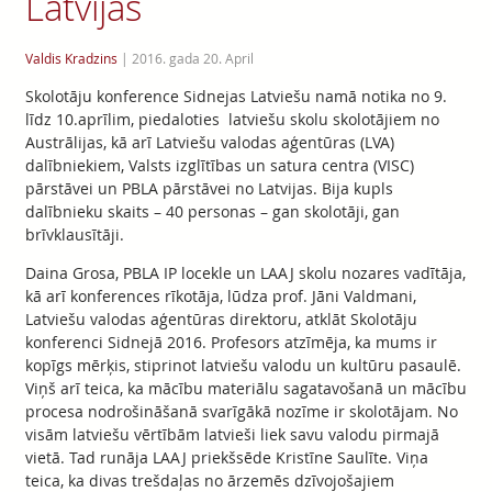
Latvijas
Valdis Kradzins
|
2016. gada 20. April
Skolotāju konference Sidnejas Latviešu namā notika no 9.
līdz 10.aprīlim, piedaloties latviešu skolu skolotājiem no
Austrālijas, kā arī Latviešu valodas aģentūras (LVA)
dalībniekiem, Valsts izglītības un satura centra (VISC)
pārstāvei un PBLA pārstāvei no Latvijas. Bija kupls
dalībnieku skaits – 40 personas – gan skolotāji, gan
brīvklausītāji.
Daina Grosa, PBLA IP locekle un LAAJ skolu nozares vadītāja,
kā arī konferences rīkotāja, lūdza prof. Jāni Valdmani,
Latviešu valodas aģentūras direktoru, atklāt Skolotāju
konferenci Sidnejā 2016. Profesors atzīmēja, ka mums ir
kopīgs mērķis, stiprinot latviešu valodu un kultūru pasaulē.
Viņš arī teica, ka mācību materiālu sagatavošanā un mācību
procesa nodrošināšanā svarīgākā nozīme ir skolotājam. No
visām latviešu vērtībām latvieši liek savu valodu pirmajā
vietā. Tad runāja LAAJ priekšsēde Kristīne Saulīte. Viņa
teica, ka divas trešdaļas no ārzemēs dzīvojošajiem