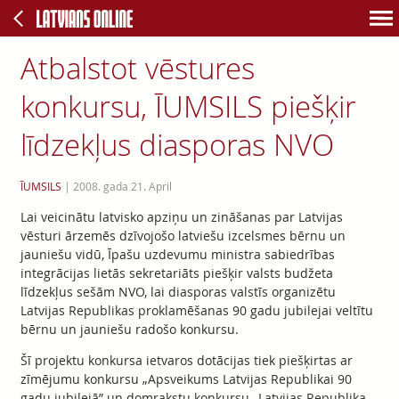
Atbalstot vēstures
konkursu, ĪUMSILS piešķir
līdzekļus diasporas NVO
ĪUMSILS
|
2008. gada 21. April
Lai veicinātu latvisko apziņu un zināšanas par Latvijas
vēsturi ārzemēs dzīvojošo latviešu izcelsmes bērnu un
jauniešu vidū, Īpašu uzdevumu ministra sabiedrības
integrācijas lietās sekretariāts piešķir valsts budžeta
līdzekļus sešām NVO, lai diasporas valstīs organizētu
Latvijas Republikas proklamēšanas 90 gadu jubilejai veltītu
bērnu un jauniešu radošo konkursu.
Šī projektu konkursa ietvaros dotācijas tiek piešķirtas ar
zīmējumu konkursu „Apsveikums Latvijas Republikai 90
gadu jubilejā” un domrakstu konkursu „Latvijas Republika