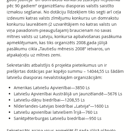
pēc 90 gadiem” organizēšanu diasporas valstīs saistīto
izmaksu segšanai. No dotāciju līdzekļiem tiks segti arī ceļa
izdevumi katras valsts zīmējumu konkursu un domrakstu
konkursu laureātiem (2 uzvarētājiem no katras valsts un
viņa pavadonim-pieaugušajam) braucienam no savas
mītnes valsts uz Latviju, konkursa apbalvošanas pasākuma
apmeklējumam, kas tiks organizēts 2008.gada jūlijā
pasākumu cikla „Tautiešu mēnesis 2008” ietvaros, un
atpakaļceļu uz mītnes zemi.
Sekretariāts atbalstījis 6 projekta pieteikumus un ir
piešķirtas dotācijas par kopējo summu – 14044,55 Ls šādām
latviešu diasporas nevalstiskajām organizācijām:
Amerikas Latviešu Apvienībai—3850 Ls
Latviešu Apvienībai Austrālijā un Jaunzēlandē—5676 Ls
Latviešu-dāņu biedrībai—1208,55 Ls
Nīderlandes-Latvijas biedrībai „Latvija”—1600 Ls
Latviešu apvienībai latviešiem Īrijā—760 Ls
Sanktpēterburgas Latviešu biedrībai—950 Ls
Sekretariāts aicina visus apmeklēt šī gada jūlijā plānoto