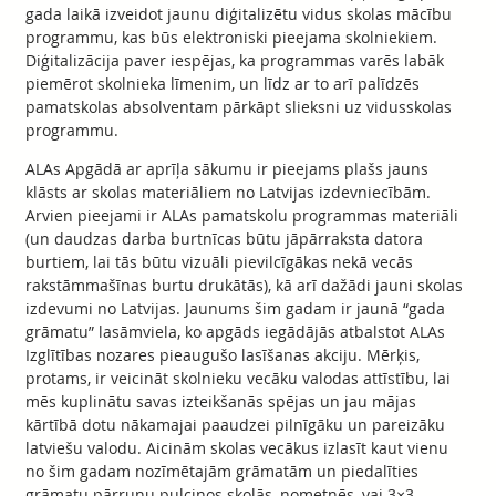
gada laikā izveidot jaunu diģitalizētu vidus skolas mācību
programmu, kas būs elektroniski pieejama skolniekiem.
Diģitalizācija paver iespējas, ka programmas varēs labāk
piemērot skolnieka līmenim, un līdz ar to arī palīdzēs
pamatskolas absolventam pārkāpt slieksni uz vidusskolas
programmu.
ALAs Apgādā ar aprīļa sākumu ir pieejams plašs jauns
klāsts ar skolas materiāliem no Latvijas izdevniecībām.
Arvien pieejami ir ALAs pamatskolu programmas materiāli
(un daudzas darba burtnīcas būtu jāpārraksta datora
burtiem, lai tās būtu vizuāli pievilcīgākas nekā vecās
rakstāmmašīnas burtu drukātās), kā arī dažādi jauni skolas
izdevumi no Latvijas. Jaunums šim gadam ir jaunā “gada
grāmatu” lasāmviela, ko apgāds iegādājās atbalstot ALAs
Izglītības nozares pieaugušo lasīšanas akciju. Mērķis,
protams, ir veicināt skolnieku vecāku valodas attīstību, lai
mēs kuplinātu savas izteikšanās spējas un jau mājas
kārtībā dotu nākamajai paaudzei pilnīgāku un pareizāku
latviešu valodu. Aicinām skolas vecākus izlasīt kaut vienu
no šim gadam nozīmētajām grāmatām un piedalīties
grāmatu pārrunu pulciņos skolās, nometnēs, vai 3×3.