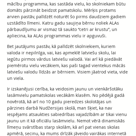
mācību programma, kas sastāda vielu, ko skolniekam būtu
domāts pārzināt beidzot pamatskolu. Mērķis protams
arvien pastāv, palīdzēt noturēt šo pirms daudziem gadiem
uzstādīto līmeni. Katru gadu saujiņa bērnu noliek ALAs
pārbaudījumu ar vismaz tā saukto “cetri ar krustu”, un
apliecina, ka ALAs programmas vielu ir apguvuši.
Bet jautājums pastāv, kā palīdzēt skolniekiem, kuriem
valoda ir nepilnīga, vai, kas apmeklē latviešu skolu, lai
iegūtu pirmos vārdus latviešu valodā. Vai arī kā piedāvāt
piemērotu vielu vecākiem, kas paši tagad vientekus mācās
latviešu valodu līdzās ar bērniem. Visiem jāatrod vieta, vide
un viela.
Ir izskanējusi cerība, ka veidosim jaunu un vienkāršotāku
lasāmvielu pamatskolas vecākām klasēm. No pēdējā gadā
novērotā, kā arī no 10 gadu pieredzes skolotājas un
pārzines darbā Nudžersijas skolā, man šķiet, ka nav
iespējams atsaukties sabiedrības vajadzībām ar tikai vienu
jaunu un it kā oficiālu lasāmvielu. Nemot vērā dinamiskās
līmeņu svārstības starp skolām, kā arī pat vienas skolas
apmērā, secinu, ka mums drīzāk jāveido vairākas internetā