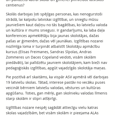
centienus?
Skolās darbojas ļoti spējīgas personas, kas nenogurstoši
strādā, lai kalpotu latviskai izglītībai, un sniegtu mūsu
jauniešiem kaut daļiņu no tās bagātības, ko latviešu valoda
un kultūra ir mums sniegusi. Ir gandarījums, ka laba daļa
konferences apmeklētāju bija jaunas skolotājas, dažas
pašas ar ģimenēm, dažas vēl jaunākas. Izglītības nozarei
nozīmīga loma ir turpināt atbalstīt Skolotāju apmācību
kursus (Elisas Freimanes, Sandras Sīpolas, Andras
Zommeres un Daces Copeland veidoti, visām skolām
piedāvāti), lai palīdzētu jauniem skolotājiem, kam bieži nav
pedagoģiskās izglītības, apgūt vajadzīgās skolotāja maņas.
Pie pozitīvā arī skaitāms, ka vispār ASV apmērā vēl darbojas
19 latviešu skolas. Tātad, interese pastāv no vecāku puses
veicināt bērniem latviešu valodas, vēstures un kultūras
apgūšanu. Toties, gan mērķi, gan skolnieku valodas līmenis
starp skolām ir stipri atšķirīgi.
Izglītības nozare nespēj sagādāt attiecīgu vielu katras
skolas vajadzībām, bet visām skolām ir pieejama ALAs