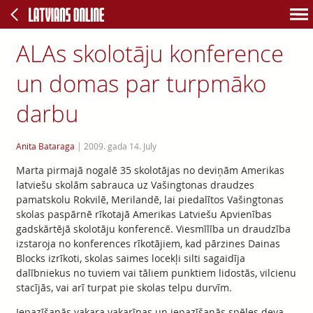
ALAs skolotāju konference
un domas par turpmāko
darbu
Anita Bataraga
|
2009. gada 14. July
Marta pirmajā nogalē 35 skolotājas no deviņām Amerikas
latviešu skolām sabrauca uz Vašingtonas draudzes
pamatskolu Rokvilē, Merilandē, lai piedalītos Vašingtonas
skolas paspārnē rīkotajā Amerikas Latviešu Apvienības
gadskārtējā skolotāju konferencē. Viesmīlība un draudzība
izstaroja no konferences rīkotājiem, kad pārzines Dainas
Blocks izrīkoti, skolas saimes locekļi silti sagaidīja
dalībniekus no tuviem vai tāliem punktiem lidostās, vilcienu
stacījās, vai arī turpat pie skolas telpu durvīm.
Iepazīšanās vakara vakarīņas un iepazīšanās spēles deva