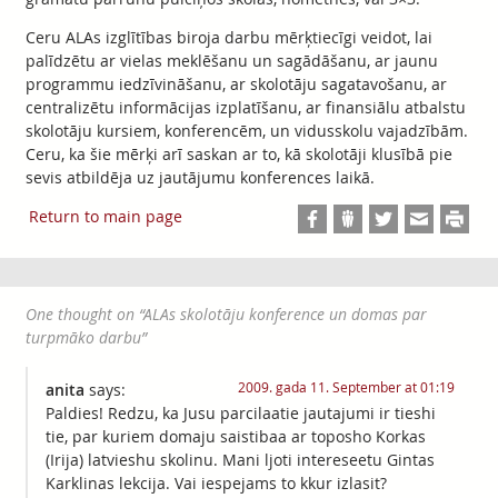
Ceru ALAs izglītības biroja darbu mērķtiecīgi veidot, lai
palīdzētu ar vielas meklēšanu un sagādāšanu, ar jaunu
programmu iedzīvināšanu, ar skolotāju sagatavošanu, ar
centralizētu informācijas izplatīšanu, ar finansiālu atbalstu
skolotāju kursiem, konferencēm, un vidusskolu vajadzībām.
Ceru, ka šie mērķi arī saskan ar to, kā skolotāji klusībā pie
sevis atbildēja uz jautājumu konferences laikā.
Return to main page
One thought on “
ALAs skolotāju konference un domas par
turpmāko darbu
”
2009. gada 11. September at 01:19
anita
says:
Paldies! Redzu, ka Jusu parcilaatie jautajumi ir tieshi
tie, par kuriem domaju saistibaa ar toposho Korkas
(Irija) latvieshu skolinu. Mani ljoti intereseetu Gintas
Karklinas lekcija. Vai iespejams to kkur izlasit?