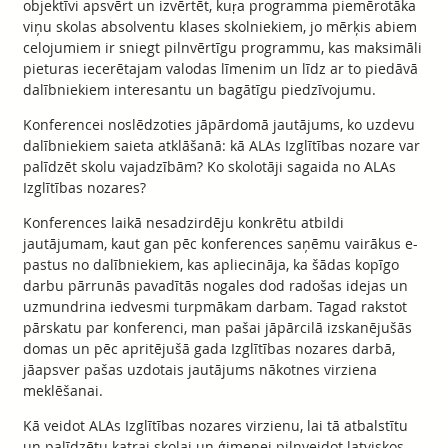
objektīvi apsvērt un izvērtēt, kuŗa programma piemērotāka
viņu skolas absolventu klases skolniekiem, jo mērķis abiem
celojumiem ir sniegt pilnvērtīgu programmu, kas maksimāli
pieturas iecerētajam valodas līmenim un līdz ar to piedāvā
dalībniekiem interesantu un bagātīgu piedzīvojumu.
Konferencei noslēdzoties jāpārdomā jautājums, ko uzdevu
dalībniekiem saieta atklāšanā: kā ALAs Izglītības nozare var
palīdzēt skolu vajadzībām? Ko skolotāji sagaida no ALAs
Izglītības nozares?
Konferences laikā nesadzirdēju konkrētu atbildi
jautājumam, kaut gan pēc konferences saņēmu vairākus e-
pastus no dalībniekiem, kas apliecināja, ka šādas kopīgo
darbu pārrunās pavadītās nogales dod radošas idejas un
uzmundrina iedvesmi turpmākam darbam. Tagad rakstot
pārskatu par konferenci, man pašai jāpārcilā izskanējušās
domas un pēc apritējušā gada Izglītības nozares darbā,
jāapsver pašas uzdotais jautājums nākotnes virziena
meklēšanai.
Kā veidot ALAs Izglītības nozares virzienu, lai tā atbalstītu
un palīdzētu katrai skolai un ģimenei pilnveidot latviskos