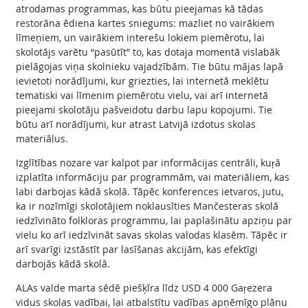
atrodamas programmas, kas būtu pieejamas kā tādas
restorāna ēdiena kartes sniegums: mazliet no vairākiem
līmeņiem, un vairākiem interešu lokiem piemērotu, lai
skolotājs varētu “pasūtīt” to, kas dotaja momentā vislabāk
pielāgojas viņa skolnieku vajadzībām. Tie būtu mājas lapā
ievietoti norādījumi, kur griezties, lai internetā meklētu
tematiski vai līmenim piemērotu vielu, vai arī internetā
pieejami skolotāju pašveidotu darbu lapu kopojumi. Tie
būtu arī norādījumi, kur atrast Latvijā izdotus skolas
materiālus.
Izglītības nozare var kalpot par informācijas centrāli, kuŗā
izplatīta informāciju par programmām, vai materiāliem, kas
labi darbojas kādā skolā. Tāpēc konferences ietvaros, jutu,
ka ir nozīmīgi skolotājiem noklausīties Mančesteras skolā
iedzīvināto folkloras programmu, lai paplašinātu apziņu par
vielu ko arī iedzīvināt savas skolas valodas klasēm. Tāpēc ir
arī svarīgi izstāstīt par lasīšanas akcijām, kas efektīgi
darbojās kādā skolā.
ALAs valde marta sēdē piešķīra līdz USD 4 000 Gaŗezera
vidus skolas vadībai, lai atbalstītu vadības apņēmīgo plānu