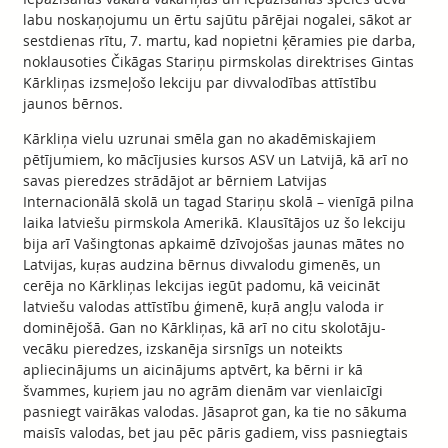
labu noskaņojumu un ērtu sajūtu pārējai nogalei, sākot ar
sestdienas rītu, 7. martu, kad nopietni ķēramies pie darba,
noklausoties Čikāgas Stariņu pirmskolas direktrises Gintas
Kārkliņas izsmeļošo lekciju par divvalodības attīstību
jaunos bērnos.
Kārkliņa vielu uzrunai smēla gan no akadēmiskajiem
pētījumiem, ko mācījusies kursos ASV un Latvijā, kā arī no
savas pieredzes strādājot ar bērniem Latvijas
Internacionālā skolā un tagad Stariņu skolā – vienīgā pilna
laika latviešu pirmskola Amerikā. Klausītājos uz šo lekciju
bija arī Vašingtonas apkaimē dzīvojošas jaunas mātes no
Latvijas, kuŗas audzina bērnus divvalodu gimenēs, un
cerēja no Kārkliņas lekcijas iegūt padomu, kā veicināt
latviešu valodas attīstību ģimenē, kuŗā angļu valoda ir
dominējošā. Gan no Kārkliņas, kā arī no citu skolotāju-
vecāku pieredzes, izskanēja sirsnīgs un noteikts
apliecinājums un aicinājums aptvērt, ka bērni ir kā
švammes, kuŗiem jau no agrām dienām var vienlaicīgi
pasniegt vairākas valodas. Jāsaprot gan, ka tie no sākuma
maisīs valodas, bet jau pēc pāris gadiem, viss pasniegtais