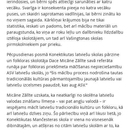
ierindosies, un bērni spēs attiecīgi sarunāties ar katru
vecāku. Svarīga ir konsekventa pieeja no katra vecāku
puses, un skaidri saprotamas vadlīnijas, lai bērni zinātu ko
no viņiem sagaida. Kārkliņai krājumos bija ne tikai
statistika, ieskati un padoms, bet arī mācību materiāli un
paraugstunda, ko viņa ar roku leļlu un dalībnieku līdzdalību
iztēloja skolotājiem, un tad arī Vašingtonas skolas
pirmskolniekiem par prieku.
Pēcpusdienas posmā Konektikutas latviešu skolas pārzine
un folkloras skolotāja Dace Micāne Zālīte savā referāta
runāja par folkloras priekšmeta māčīšanas nepieciešamību
ASV latviešu skolās, jo “šis mācību process nodrošina tautas
tradicionālās kultūras pārmantojamību jaunajā latviešu vai
latviešu izcelsmes paaudzē, kas aug ASV.”
Micāne Zālīte uzskata, ka neatkarīgi no skolēna latviešu
valodas zināšanu līmeņa – vai pat angļu valodā – ir
iespējams mācīt latviešu tradicionālo kultūru un folkloru, kā
arī latviešu dzīves ziņu. Šo pārliecību viņā arī likusi lietā, jo
Konektikutas Mančesteras skola ir viena no visnesenāk
dibinātajām, un atšķiras no citām latviešu skolām ar to, ka