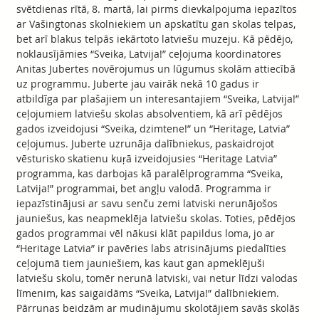
svētdienas rītā, 8. martā, lai pirms dievkalpojuma iepazītos
ar Vašingtonas skolniekiem un apskatītu gan skolas telpas,
bet arī blakus telpās iekārtoto latviešu muzeju. Kā pēdējo,
noklausījāmies “Sveika, Latvija!” ceļojuma koordinatores
Anitas Jubertes novērojumus un lūgumus skolām attiecībā
uz programmu. Juberte jau vairāk nekā 10 gadus ir
atbildīga par plašajiem un interesantajiem “Sveika, Latvija!”
ceļojumiem latviešu skolas absolventiem, kā arī pēdējos
gados izveidojusi “Sveika, dzimtene!” un “Heritage, Latvia”
ceļojumus. Juberte uzrunāja dalībniekus, paskaidrojot
vēsturisko skatienu kuŗā izveidojusies “Heritage Latvia”
programma, kas darbojas kā paralēlprogramma “Sveika,
Latvija!” programmai, bet angļu valodā. Programma ir
iepazīstinājusi ar savu senču zemi latviski nerunājošos
jauniešus, kas neapmeklēja latviešu skolas. Toties, pēdējos
gados programmai vēl nākusi klāt papildus loma, jo ar
“Heritage Latvia” ir pavēries labs atrisinājums piedalīties
ceļojumā tiem jauniešiem, kas kaut gan apmeklējuši
latviešu skolu, tomēr nerunā latviski, vai netur līdzi valodas
līmenim, kas saigaidāms “Sveika, Latvija!” dalībniekiem.
Pārrunas beidzām ar mudinājumu skolotājiem savās skolās