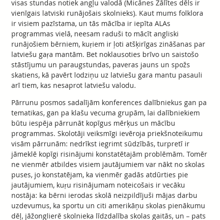
visas stundas notiek angļu valodā (Micānes Zālītes dēls ir
vienīgais latviski runājošais skolnieks). Kaut mums folklora
ir visiem pazīstama, un tās mācība ir iepīta ALAs
programmas vielā, neesam raduši to mācīt angliski
runājošiem bērniem, kuŗiem ir ļoti atšķirīgas zināšanas par
latviešu gaŗa mantām. Bet noklausoties brīvo un saistošo
stāstījumu un paraugstundas, paveras jauns un spožs
skatiens, kā pavērt lodziņu uz latviešu gara mantu pasauli
arī tiem, kas nesaprot latviešu valodu.
Pārrunu posmos sadalījām konferences dalībniekus gan pa
tematikas, gan pa klašu vecuma grupām, lai dalībniekiem
būtu iespēja pārrunāt kopīgus mērķus un mācību
programmas. Skolotāji veiksmīgi ievēroja priekšnoteikumu
visām pārrunām: nedrīkst iegrimt sūdzībās, turpretī ir
jāmeklē kopīgi risinājumi konstatētajām problēmām. Tomēr
ne vienmēr atbildes visiem jautājumiem var nākt no skolas
puses, jo konstatējam, ka vienmēr gadās atdūrties pie
jautājumiem, kuŗu risinājumam noteicošais ir vecāku
nostāja: ka bērni ierodas skolā neizpildījuši mājas darbu
uzdevumus, ka sportu un citi amerikāņu skolas pienākumu
dēļ, jāžonglierē skolnieka līdzdalība skolas gaitās, un – pats