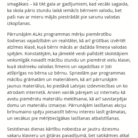
smagākais – kā tikt gala ar gadījumiem, kad vecāki sagaida,
ka skola pāris stundu laikā iemācīs bērniem valodu, bet
paši nav ar mieru mājās piestrādāt pie sarunu valodas
izkopšanas.
Pārrunājām ALAs programmas mērķu piemērotību
šodienas vajadzībām un realitātei, kā arī grūtības izvērtēt
atzīmes klasē, kuŗā bērni mācās ar dažāda līmeņa valodas
spējām. Konstatējām, ka jāmeklē veidi palīdzēt skolotājiem
veiksmīgāk novadīt mācību stundu un piemērot vielu klasei,
kuŗā skolnieku valodas līmenis un vajadzības ir ļoti
atšķirīgas no bērna uz bērnu. Spriedām par programmas
mācību grāmatām un materiāliem, kā arī pārrunājām
jaunus materiālus, ko piedāvā Latvijas izdevniecības un ko
atrodam internetā. Arvien vairāk pārejam uz internetu kā
avotu piemērotu materiālu meklēsanai, kā arī savstarpējai
domu un materiālu izmaiņai. Pārrunājām lasīšanas akciju
brīnumaino spēju piesaistīt bērnu interesi lasīt grāmatas,
un vecākus pie mērķtiecīgākas lasīšanas atbalstīšanas.
Sestdienas dienas kārtību nobeidza ar jautru dziesmu
vakaru klavieru un ģitāras pavadījumā, bet satikāmies atkal