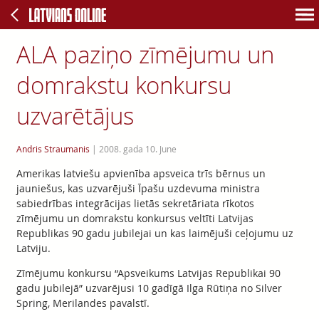
ALA paziņo zīmējumu un
domrakstu konkursu
uzvarētājus
Andris Straumanis
|
2008. gada 10. June
Amerikas latviešu apvienība apsveica trīs bērnus un
jauniešus, kas uzvarējuši Īpašu uzdevuma ministra
sabiedrības integrācijas lietās sekretāriata rīkotos
zīmējumu un domrakstu konkursus veltīti Latvijas
Republikas 90 gadu jubilejai un kas laimējuši ceļojumu uz
Latviju.
Zīmējumu konkursu “Apsveikums Latvijas Republikai 90
gadu jubilejā” uzvarējusi 10 gadīgā Ilga Rūtiņa no Silver
Spring, Merilandes pavalstī.