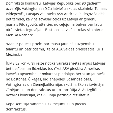
Domrakstu konkursu “Latvijas Republika pēc 90 gadiem”
uzvarējis Vašingtonas (D.C.) latviešu skolas skolnieks Tomass
Pildegovičs, Latvijas vēstnieka ASV Andreja Pildegoviča dēls.
Bet tamdēļ, ka viņš šovasar ceļos uz Latviju ar ģimeni,
jaunais Pildegovičs atteicies no ceļojuma balvas par labu
otrās vietas ieguvējai – Bostonas latviešu skolas skolniece
Monika Roznere.
“Man ir patiess prieks par mūsu jauniešu uzņēmību,
talantu un patriotismu,” teica ALA valdes priekšsēdis Juris
Mežinskis.
ĪUMSILS konkursi reizē notika vairākās vietās ārpus Latvijas,
bet tiesības un līdzekļus tos rīkot ASV piešķira Amerikas
latviešu apvienībai. Konkursos piedalījās bērni un jaunieši
no Bostonas, Čikāgas, Indianapoles, Losandželosas,
Vašingtonas un Ziemeļkalifornijas skolām. Skolas izvērtēja
zīmējumus un domrakstus un tos nosūtija ALAs Izglītības
nozares komisijai, kas 6.jūnijā paziņoja rezultātus.
Kopā komisija saņēma 10 zīmējumus un piecus
domrakstus.