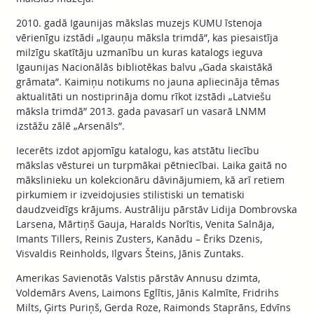
2010. gadā Igaunijas mākslas muzejs KUMU īstenoja
vērienīgu izstādi „Igauņu māksla trimdā”, kas piesaistīja
milzīgu skatītāju uzmanību un kuras katalogs ieguva
Igaunijas Nacionālās bibliotēkas balvu „Gada skaistākā
grāmata”. Kaimiņu notikums no jauna apliecināja tēmas
aktualitāti un nostiprināja domu rīkot izstādi „Latviešu
māksla trimdā” 2013. gada pavasarī un vasarā LNMM
izstāžu zālē „Arsenāls”.
Iecerēts izdot apjomīgu katalogu, kas atstātu liecību
mākslas vēsturei un turpmākai pētniecībai. Laika gaitā no
mākslinieku un kolekcionāru dāvinājumiem, kā arī retiem
pirkumiem ir izveidojusies stilistiski un tematiski
daudzveidīgs krājums. Austrāliju pārstāv Lidija Dombrovska
Larsena, Mārtiņš Gauja, Haralds Norītis, Venita Salnāja,
Imants Tillers, Reinis Zusters, Kanādu – Ēriks Dzenis,
Visvaldis Reinholds, Ilgvars Šteins, Jānis Zuntaks.
Amerikas Savienotās Valstis pārstāv Annusu dzimta,
Voldemārs Avens, Laimons Eglītis, Jānis Kalmīte, Fridrihs
Milts, Ģirts Puriņš, Gerda Roze, Raimonds Staprāns, Edvīns