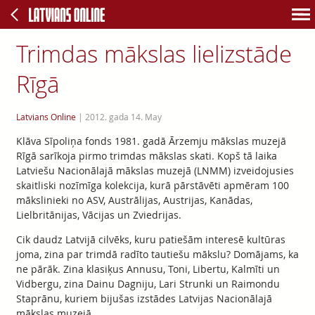
Trimdas mākslas lielizstāde
Rīgā
Latvians Online
|
2012. gada 14. May
Klāva Sīpoliņa fonds 1981. gadā Ārzemju mākslas muzejā
Rīgā sarīkoja pirmo trimdas mākslas skati. Kopš tā laika
Latviešu Nacionālajā mākslas muzejā (LNMM) izveidojusies
skaitliski nozīmīga kolekcija, kurā pārstāvēti apmēram 100
mākslinieki no ASV, Austrālijas, Austrijas, Kanādas,
Lielbritānijas, Vācijas un Zviedrijas.
Cik daudz Latvijā cilvēks, kuru patiešām interesē kultūras
joma, zina par trimdā radīto tautiešu mākslu? Domājams, ka
ne pārāk. Zina klasiķus Annusu, Toni, Libertu, Kalmīti un
Vidbergu, zina Dainu Dagniju, Lari Strunki un Raimondu
Staprānu, kuriem bijušas izstādes Latvijas Nacionālajā
mākslas muzejā.