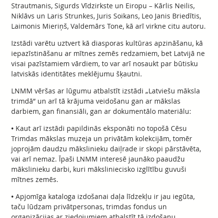
Strautmanis, Sigurds Vīdzirkste un Eiropu – Kārlis Neilis,
Niklāvs un Laris Strunkes, Juris Soikans, Leo Janis Briedītis,
Laimonis Mieriņš, Valdemārs Tone, kā arī virkne citu autoru.
Izstādi varētu uztvert kā diasporas kultūras apzināšanu, kā
iepazīstināšanu ar mītnes zemēs redzamiem, bet Latvijā ne
visai pazīstamiem vārdiem, to var arī nosaukt par būtisku
latviskās identitātes meklējumu šķautni.
LNMM vēršas ar lūgumu atbalstīt izstādi „Latviešu māksla
trimdā” un arī tā krājuma veidošanu gan ar mākslas
darbiem, gan finansiāli, gan ar dokumentālo materiālu:
• Kaut arī izstādi papildinās eksponāti no topošā Cēsu
Trimdas mākslas muzeja un privātām kolekcijām, tomēr
joprojām daudzu mākslinieku daiļrade ir skopi pārstāvēta,
vai arī nemaz. Īpaši LNMM interesē jaunāko paaudžu
mākslinieku darbi, kuri māksliniecisko izglītību guvuši
mītnes zemēs.
• Apjomīga kataloga izdošanai daļa līdzekļu ir jau iegūta,
taču lūdzam privātpersonas, trimdas fondus un
organizācijas ar ziedojumiem atbalstīt tā izdošanu.