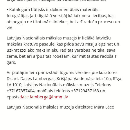
• Katalogam būtisks ir dokumentālais materiāls –
fotogrāfijas (arī digitālā versijā) kā laikmeta liecības, kas
atspoguļo ne tikai māksliniekus, bet arī radošo procesu un
vidi.
Latvijas Nacionālais mākslas muzejs ir lielākā latviešu
mākslas krātuve pasaulē, kas pilda savu misiju apzināt un
uzkrāt izcilāko mākslinieku radītās vērtības ne tikai savā
zemē, bet arī ārpus tās robežām, kur mīt tautas radošais
gars.
Ar jautājumiem par izstādi lūgums vērsties pie kuratores
Dr.art. Daces Lambergas, Krišjāņa Valdemāra iela 10a, Rīga
LV 1010, Latvijas Nacionālais mākslas muzejs Telefons
+37167357404, mobīlais telefons +37129437163 un
epasts
dace.lamberga@lnmm.lv
Latvijas Nacionālā mākslas muzeja direktore Māra Lāce