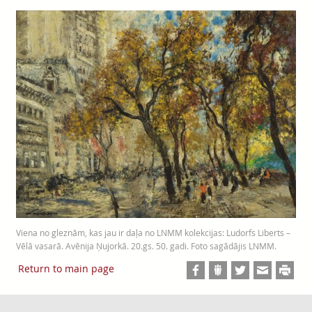
Viena no gleznām, kas jau ir daļa no LNMM kolekcijas: Ludorfs Liberts –
Vēlā vasarā. Avēnija Ņujorkā. 20.gs. 50. gadi. Foto sagādājis LNMM.
Return to main page