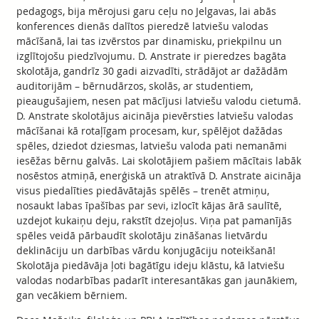
pedagogs, bija mērojusi garu ceļu no Jelgavas, lai abās
konferences dienās dalītos pieredzē latviešu valodas
mācīšanā, lai tas izvērstos par dinamisku, priekpilnu un
izglītojošu piedzīvojumu. D. Anstrate ir pieredzes bagāta
skolotāja, gandrīz 30 gadi aizvadīti, strādājot ar dažādām
auditorijām – bērnudārzos, skolās, ar studentiem,
pieaugušajiem, nesen pat mācījusi latviešu valodu cietumā.
D. Anstrate skolotājus aicināja pievērsties latviešu valodas
mācīšanai kā rotaļīgam procesam, kur, spēlējot dažādas
spēles, dziedot dziesmas, latviešu valoda pati nemanāmi
iesēžas bērnu galvās. Lai skolotājiem pašiem mācītais labāk
nosēstos atmiņā, enerģiskā un atraktīvā D. Anstrate aicināja
visus piedalīties piedāvātajās spēlēs – trenēt atmiņu,
nosaukt labas īpašības par sevi, izlocīt kājas ārā saulītē,
uzdejot kukaiņu deju, rakstīt dzejoļus. Viņa pat pamanījās
spēles veidā pārbaudīt skolotāju zināšanas lietvārdu
deklināciju un darbības vārdu konjugāciju noteikšanā!
Skolotāja piedāvāja ļoti bagātīgu ideju klāstu, kā latviešu
valodas nodarbības padarīt interesantākas gan jaunākiem,
gan vecākiem bērniem.