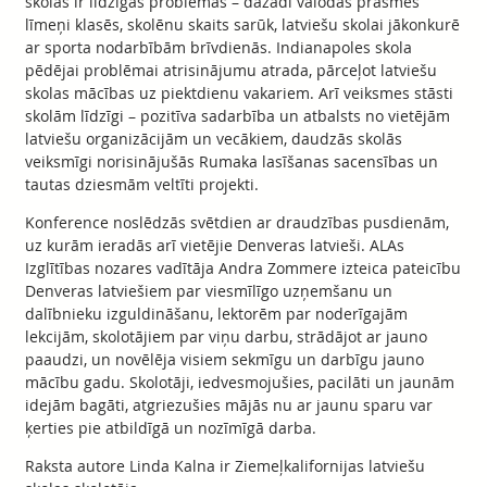
skolās ir līdzīgas problēmas – dažādi valodas prasmes
līmeņi klasēs, skolēnu skaits sarūk, latviešu skolai jākonkurē
ar sporta nodarbībām brīvdienās. Indianapoles skola
pēdējai problēmai atrisinājumu atrada, pārceļot latviešu
skolas mācības uz piektdienu vakariem. Arī veiksmes stāsti
skolām līdzīgi – pozitīva sadarbība un atbalsts no vietējām
latviešu organizācijām un vecākiem, daudzās skolās
veiksmīgi norisinājušās Rumaka lasīšanas sacensības un
tautas dziesmām veltīti projekti.
Konference noslēdzās svētdien ar draudzības pusdienām,
uz kurām ieradās arī vietējie Denveras latvieši. ALAs
Izglītības nozares vadītāja Andra Zommere izteica pateicību
Denveras latviešiem par viesmīlīgo uzņemšanu un
dalībnieku izguldināšanu, lektorēm par noderīgajām
lekcijām, skolotājiem par viņu darbu, strādājot ar jauno
paaudzi, un novēlēja visiem sekmīgu un darbīgu jauno
mācību gadu. Skolotāji, iedvesmojušies, pacilāti un jaunām
idejām bagāti, atgriezušies mājās nu ar jaunu sparu var
ķerties pie atbildīgā un nozīmīgā darba.
Raksta autore Linda Kalna ir Ziemeļkalifornijas latviešu