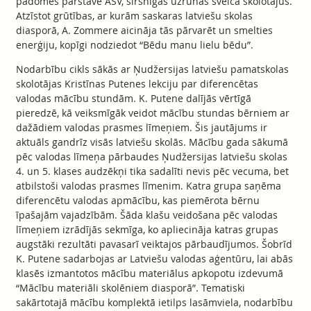
padomes pārstāve ASV, sirsnīgās uzrunās sveica skolotājus.
Atzīstot grūtības, ar kurām saskaras latviešu skolas
diasporā, A. Zommere aicināja tās pārvarēt un smelties
enerģiju, kopīgi nodziedot “Bēdu manu lielu bēdu”.
Nodarbību cikls sākās ar Ņudžersijas latviešu pamatskolas
skolotājas Kristīnas Putenes lekciju par diferencētas
valodas mācību stundām. K. Putene dalījās vērtīgā
pieredzē, kā veiksmīgāk veidot mācību stundas bērniem ar
dažādiem valodas prasmes līmeņiem. Šis jautājums ir
aktuāls gandrīz visās latviešu skolās. Mācību gada sākumā
pēc valodas līmeņa pārbaudes Ņudžersijas latviešu skolas
4. un 5. klases audzēkņi tika sadalīti nevis pēc vecuma, bet
atbilstoši valodas prasmes līmenim. Katra grupa saņēma
diferencētu valodas apmācību, kas piemērota bērnu
īpašajām vajadzībām. Šāda klašu veidošana pēc valodas
līmeņiem izrādījās sekmīga, ko apliecināja katras grupas
augstāki rezultāti pavasarī veiktajos pārbaudījumos. Šobrīd
K. Putene sadarbojas ar Latviešu valodas aģentūru, lai abās
klasēs izmantotos mācību materiālus apkopotu izdevumā
“Mācību materiāli skolēniem diasporā”. Tematiski
sakārtotajā mācību komplektā ietilps lasāmviela, nodarbību