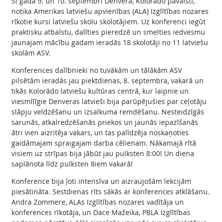
Šī gada 9. un 10. septembrī Denverā, Kolorādo pavalstī,
notika Amerikas latviešu apvienības (ALA) Izglītības nozares
rīkotie kursi latviešu skolu skolotājiem. Uz konferenci iegūt
praktisku atbalstu, dalīties pieredzē un smelties iedvesmu
jaunajam mācību gadam ieradās 18 skolotāji no 11 latviešu
skolām ASV.
Konferences dalībnieki no tuvākām un tālākām ASV
pilsētām ieradās jau piektdienas, 8. septembra, vakarā un
tikās Kolorādo latviešu kultūras centrā, kur laipnie un
viesmīlīgie Denveras latvieši bija parūpējušies par ceļotāju
slāpju veldzēšanu un izsalkuma remdēšanu. Nesteidzīgās
sarunās, atkalredzēšanās priekos un jaunās iepazīšanās
ātri vien aizritēja vakars, un tas palīdzēja noskaņoties
gaidāmajam spraigajam darba cēlienam. Nākamajā rītā
visiem uz strīpas bija jābūt jau pulksten 8:00! Un diena
saplānota līdz pulksten 8iem vakarā!
Konference bija ļoti intensīva un aizraujošām lekcijām
piesātināta. Sestdienas rīts sākās ar konferences atklāšanu.
Andra Zommere, ALAs Izglītības nozares vadītāja un
konferences rīkotāja, un Dace Mažeika, PBLA Izglītības