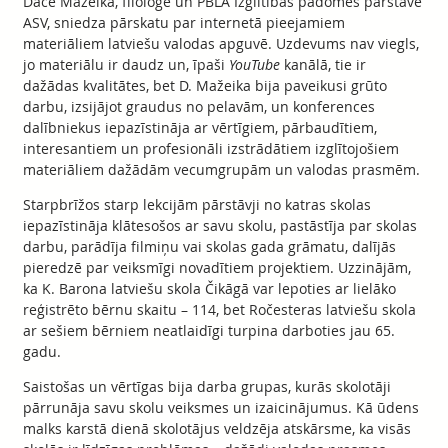
Dace Mažeika, filoloģe un PBLA Izglītības padomes pārstāve
ASV, sniedza pārskatu par internetā pieejamiem
materiāliem latviešu valodas apguvē. Uzdevums nav viegls,
jo materiālu ir daudz un, īpaši
YouTube
kanālā, tie ir
dažādas kvalitātes, bet D. Mažeika bija paveikusi grūto
darbu, izsijājot graudus no pelavām, un konferences
dalībniekus iepazīstināja ar vērtīgiem, pārbaudītiem,
interesantiem un profesionāli izstrādātiem izglītojošiem
materiāliem dažādām vecumgrupām un valodas prasmēm.
Starpbrīžos starp lekcijām pārstāvji no katras skolas
iepazīstināja klātesošos ar savu skolu, pastāstīja par skolas
darbu, parādīja filmiņu vai skolas gada grāmatu, dalījās
pieredzē par veiksmīgi novadītiem projektiem. Uzzinājām,
ka K. Barona latviešu skola Čikāgā var lepoties ar lielāko
reģistrēto bērnu skaitu – 114, bet Ročesteras latviešu skola
ar sešiem bērniem neatlaidīgi turpina darboties jau 65.
gadu.
Saistošas un vērtīgas bija darba grupas, kurās skolotāji
pārrunāja savu skolu veiksmes un izaicinājumus. Kā ūdens
malks karstā dienā skolotājus veldzēja atskārsme, ka visās