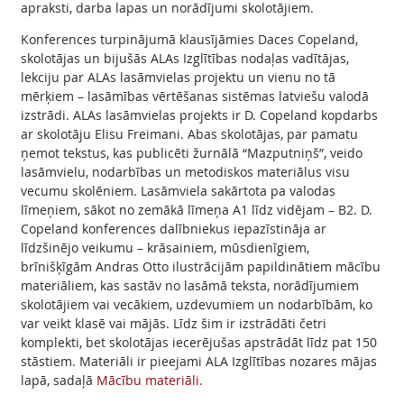
apraksti, darba lapas un norādījumi skolotājiem.
Konferences turpinājumā klausījāmies Daces Copeland,
skolotājas un bijušās ALAs Izglītības nodaļas vadītājas,
lekciju par ALAs lasāmvielas projektu un vienu no tā
mērķiem – lasāmības vērtēšanas sistēmas latviešu valodā
izstrādi. ALAs lasāmvielas projekts ir D. Copeland kopdarbs
ar skolotāju Elisu Freimani. Abas skolotājas, par pamatu
ņemot tekstus, kas publicēti žurnālā “Mazputniņš”, veido
lasāmvielu, nodarbības un metodiskos materiālus visu
vecumu skolēniem. Lasāmviela sakārtota pa valodas
līmeņiem, sākot no zemākā līmeņa A1 līdz vidējam – B2. D.
Copeland konferences dalībniekus iepazīstināja ar
līdzšinējo veikumu – krāsainiem, mūsdienīgiem,
brīnišķīgām Andras Otto ilustrācijām papildinātiem mācību
materiāliem, kas sastāv no lasāmā teksta, norādījumiem
skolotājiem vai vecākiem, uzdevumiem un nodarbībām, ko
var veikt klasē vai mājās. Līdz šim ir izstrādāti četri
komplekti, bet skolotājas iecerējušas apstrādāt līdz pat 150
stāstiem. Materiāli ir pieejami ALA Izglītības nozares mājas
lapā, sadaļā
Mācību materiāli.