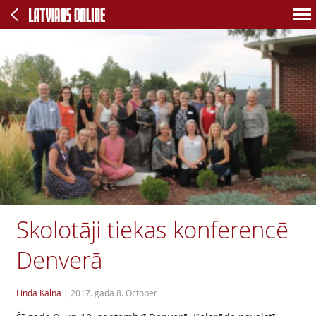
Skolotāji tiekas konferencē
Denverā
Linda Kalna
|
2017. gada 8. October