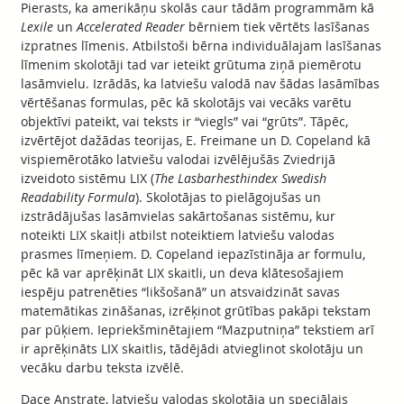
Pierasts, ka amerikāņu skolās caur tādām programmām kā
Lexile
un
Accelerated Reader
bērniem tiek vērtēts lasīšanas
izpratnes līmenis. Atbilstoši bērna individuālajam lasīšanas
līmenim skolotāji tad var ieteikt grūtuma ziņā piemērotu
lasāmvielu. Izrādās, ka latviešu valodā nav šādas lasāmības
vērtēšanas formulas, pēc kā skolotājs vai vecāks varētu
objektīvi pateikt, vai teksts ir “viegls” vai “grūts”. Tāpēc,
izvērtējot dažādas teorijas, E. Freimane un D. Copeland kā
vispiemērotāko latviešu valodai izvēlējušās Zviedrijā
izveidoto sistēmu LIX (
The Lasbarhesthindex Swedish
Readability Formula
). Skolotājas to pielāgojušas un
izstrādājušas lasāmvielas sakārtošanas sistēmu, kur
noteikti LIX skaitļi atbilst noteiktiem latviešu valodas
prasmes līmeņiem. D. Copeland iepazīstināja ar formulu,
pēc kā var aprēķināt LIX skaitli, un deva klātesošajiem
iespēju patrenēties “likšošanā” un atsvaidzināt savas
matemātikas zināšanas, izrēķinot grūtības pakāpi tekstam
par pūķiem. Iepriekšminētajiem “Mazputniņa” tekstiem arī
ir aprēķināts LIX skaitlis, tādējādi atvieglinot skolotāju un
vecāku darbu teksta izvēlē.
Dace Anstrate, latviešu valodas skolotāja un speciālais