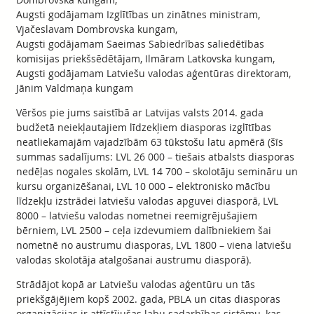
Augsti godājamam Izglītības un zinātnes ministram,
Vjačeslavam Dombrovska kungam,
Augsti godājamam Saeimas Sabiedrības saliedētības
komisijas priekšsēdētājam, Ilmāram Latkovska kungam,
Augsti godājamam Latviešu valodas aģentūras direktoram,
Jānim Valdmaņa kungam
Vēršos pie jums saistībā ar Latvijas valsts 2014. gada
budžetā neiekļautajiem līdzekļiem diasporas izglītības
neatliekamajām vajadzībām 63 tūkstošu latu apmērā (šīs
summas sadalījums: LVL 26 000 – tiešais atbalsts diasporas
nedēļas nogales skolām, LVL 14 700 – skolotāju semināru un
kursu organizēšanai, LVL 10 000 – elektronisko mācību
līdzekļu izstrādei latviešu valodas apguvei diasporā, LVL
8000 – latviešu valodas nometnei reemigrējušajiem
bērniem, LVL 2500 – ceļa izdevumiem dalībniekiem šai
nometnē no austrumu diasporas, LVL 1800 – viena latviešu
valodas skolotāja atalgošanai austrumu diasporā).
Strādājot kopā ar Latviešu valodas aģentūru un tās
priekšgājējiem kopš 2002. gada, PBLA un citas diasporas
organizācijas ir attīstījušas labu sadarbības sistēmu, kas