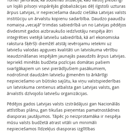
un lojāli pilsoņi vispārējās globalizācijas dēļ ilgstoši uzturas
ārpus Latvijas, ir nepieciešama daudz ciešāka Latvijas valsts
institūciju un ārvalstu kopienu sadarbība. Daudzo paaudžu
nomaiņa „vecajā” trimdas sabiedrībā un no Latvijas pēdējos
divdesmit gados aizbraukušo iedzīvotāju nespēja ātri
integrēties vietējā latviešu sabiedrībā, kā arī ekonomiska
rakstura šķēršļi diemžēl atstāj ievērojamu ietekmi uz
latviešu valodas apguves kvalitāti un latviskuma vērtību
ieaudzināšanas iespējām jaunajās paaudzēs ārpus Latvijas.
Iepriekš minētās budžeta pozīcijas domātas pašiem
svarīgākajiem un sevi pierādījušiem pasākumiem,
nodrošinot daudzām latviešu ģimenēm to ārkārtīgi
nepieciešamo un būtisko sajūtu, ka viņu valstspiederības
un latviskuma centienus atbalsta gan Latvijas valsts, gan
ārvalstīs dzīvojošo latviešu organizācijas.
Pēdējos gados Latvijas valsts izstrādājusi gan Nacionālās
attīstības plānu, gan tikušas pieņemtas pamatnostādnes
diasporas jautājumos. Tāpēc jo neizprotamāka ir nespēja
mūsu valsts budžetā atrast vitāli un minimāli
nepieciešamos līdzekļus diasporas izglītības