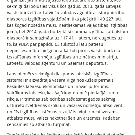
sekmīgi darbojusies visus šos gadus. 2013. gadā Latvijas
valsts budžetā ar Latviešu valodas aģentūras starpniecību
diasporas izglītības vajadzībām tika piešķirti 149 227 lati,
kas šogad nosedza mūsu neatliekamās vajadzības izglītības
jomā, bet 2014. gada budžetā šī summa izglītības atbalstam
diasporā ir samazināta uz 117 411 latiem, neraugoties uz
to, ka PBLA par papildu 63 tūkstošu latu patiesu
nepieciešamību laicīgi un atkārtoti pirms valsts budžeta
izskatīšanas informēja Izglītības un zinātnes ministriju,
Latviešu valodas aģentūru un Saeimas deputātus.
Labs piemērs sekmīgai diasporas latviskās izglītības
sistēmai ir aizvadītajā vasarā Rīgā notikušais pirmais
Pasaules latviešu ekonomikas un inovāciju forums.
Vairākums latviešu, kas šajā konferencē piedalījās un to
rīkoja, ir trimdas sabiedrības sešdesmit gados sekmīgi
uzturēto svētdienas skolu un vasaras nometņu absolventi,
un šīs izglītības sistēmas rezultāts. Viņi ir neatsverams
atbalsts mūsu valsts nākotnei šeit un ārzemēs. Patlaban
cenšamies šo atbalstu turpināt.
Tomēr jānorāda, ka šodienas situācijā, kad valstij piederīgi