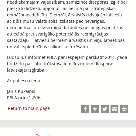
neatliekamajām vajadzībām, samazinot diasporas izglītībai
piešķirto līdzekļu apjomu. Tas liecina par stratēģiskās
domāšanas deficītu. Diemžēl, ārvalstīs dzīvojošo latviešu
acīs šis mūsu valsts solis izskatās pēc nevērīgas,
nenopietnas un ilgtermiņā darboties nespējīgas politikas
attiecībā pret svarīgāko potenciālās reemigrācijas
sastāvdaļu – latviešu bērniem ārvalstīs un viņu latvietības
un valstspiederības saiknes uzturēšanu.
Lūdzu jūs informēt PBLA par iespējām pārskatīt 2014. gada
budžetu par labu trūkstošajiem līdzekļiem diasporas
latviskajai izglītībai.
Ar patiesu cieņu –
Jānis Kukainis
PBLA priekšsēdis
Return to main page