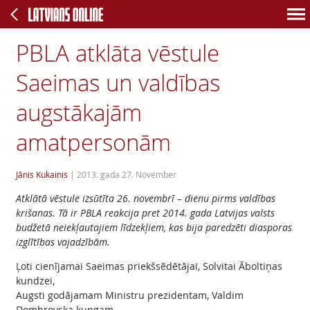
PBLA atklāta vēstule
Saeimas un valdības
augstākajām
amatpersonām
Jānis Kukainis
|
2013. gada 27. November
Atklātā vēstule izsūtīta 26. novembrī – dienu pirms valdības
krišanas. Tā ir PBLA reakcija pret 2014. gada Latvijas valsts
budžetā neiekļautajiem līdzekļiem, kas bija paredzēti diasporas
izglītības vajadzībām.
Ļoti cienījamai Saeimas priekšsēdētājai, Solvitai Āboltiņas
kundzei,
Augsti godājamam Ministru prezidentam, Valdim
Dombrovska kungam,