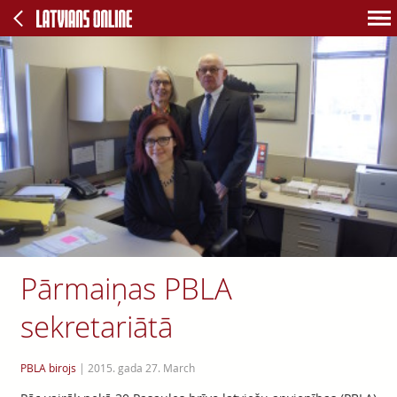
Pārmaiņas PBLA
sekretariātā
PBLA birojs
|
2015. gada 27. March