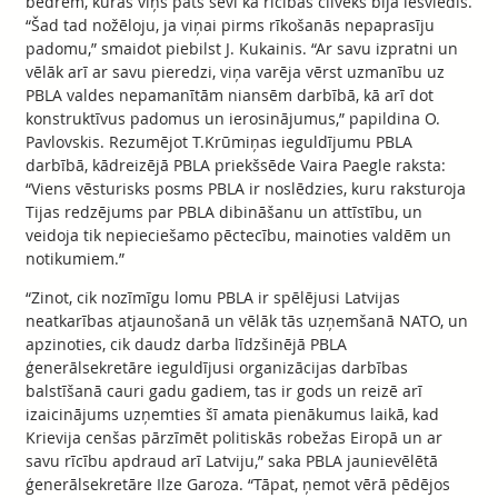
bedrēm, kurās viņš pats sevi kā rīcības cilvēks bija iesviedis.
“Šad tad nožēloju, ja viņai pirms rīkošanās nepaprasīju
padomu,” smaidot piebilst J. Kukainis. “Ar savu izpratni un
vēlāk arī ar savu pieredzi, viņa varēja vērst uzmanību uz
PBLA valdes nepamanītām niansēm darbībā, kā arī dot
konstruktīvus padomus un ierosinājumus,” papildina O.
Pavlovskis. Rezumējot T.Krūmiņas ieguldījumu PBLA
darbībā, kādreizējā PBLA priekšsēde Vaira Paegle raksta:
“Viens vēsturisks posms PBLA ir noslēdzies, kuru raksturoja
Tijas redzējums par PBLA dibināšanu un attīstību, un
veidoja tik nepieciešamo pēctecību, mainoties valdēm un
notikumiem.”
“Zinot, cik nozīmīgu lomu PBLA ir spēlējusi Latvijas
neatkarības atjaunošanā un vēlāk tās uzņemšanā NATO, un
apzinoties, cik daudz darba līdzšinējā PBLA
ģenerālsekretāre ieguldījusi organizācijas darbības
balstīšanā cauri gadu gadiem, tas ir gods un reizē arī
izaicinājums uzņemties šī amata pienākumus laikā, kad
Krievija cenšas pārzīmēt politiskās robežas Eiropā un ar
savu rīcību apdraud arī Latviju,” saka PBLA jaunievēlētā
ģenerālsekretāre Ilze Garoza. “Tāpat, ņemot vērā pēdējos