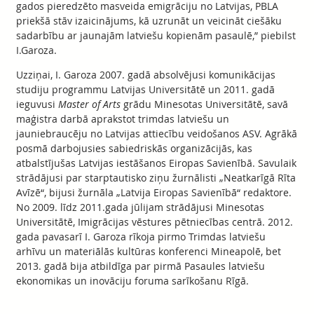
gados pieredzēto masveida emigrāciju no Latvijas, PBLA
priekšā stāv izaicinājums, kā uzrunāt un veicināt ciešāku
sadarbību ar jaunajām latviešu kopienām pasaulē,” piebilst
I.Garoza.
Uzziņai, I. Garoza 2007. gadā absolvējusi komunikācijas
studiju programmu Latvijas Universitātē un 2011. gadā
ieguvusi
Master of Arts
grādu Minesotas Universitātē, savā
maģistra darbā aprakstot trimdas latviešu un
jauniebraucēju no Latvijas attiecību veidošanos ASV. Agrākā
posmā darbojusies sabiedriskās organizācijās, kas
atbalstījušas Latvijas iestāšanos Eiropas Savienībā. Savulaik
strādājusi par starptautisko ziņu žurnālisti „Neatkarīgā Rīta
Avīzē“, bijusi žurnāla „Latvija Eiropas Savienībā“ redaktore.
No 2009. līdz 2011.gada jūlijam strādājusi Minesotas
Universitātē, Imigrācijas vēstures pētniecības centrā. 2012.
gada pavasarī I. Garoza rīkoja pirmo Trimdas latviešu
arhīvu un materiālās kultūras konferenci Mineapolē, bet
2013. gadā bija atbildīga par pirmā Pasaules latviešu
ekonomikas un inovāciju foruma sarīkošanu Rīgā.