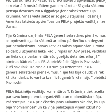
Pēc vairāk nekā 30 Pasaules brīvo latviešu apvienības (PBLA)
sekretariātā nostrādātiem gadiem sākot ar šī gada sākumu
pensijā devusies PBLA ilggadējā ģenerālsekretāre Tija
Krūmiņa. Viņas vietā sākot ar šo gadu stājusies līdzšinējā
Amerikas latviešu apvienības un PBLA projektu vadītāja Ilze
Garoza.
Tija Krūmiņa uzņēmās PBLA ģenerālsekretāres pienākumus
astoņdesmito gadu sākumā ar pilnu pārliecību un degsmi
par nenoliedzamu brīvas Latvijas valsts atjaunošanu. “Viņa
šo darbu uzņēmās laikā, kad Eiropas un ASV prese, valdības
un liela daļa parlamentāriešu gozējās detantes eiforijā,”
atminas kādreizējais PBLA priekšsēdis Oļģerts Pavlovskis,
kurš savulaik uzaicināja T.Krūmiņu uzņemties PBLA
ģenerālsekretāres pienākumus. “Tijai tas bija daudz vairāk
kā tikai darbs, to varētu kvalificēt gandrīz kā misiju,” piebilst
Pavlovskis.
PBLA līdzšinējo vadītāju komentāros T. Krūmiņa tiek izcelta
par savu kompetenci, organizētību un diplomātisko stāju.
Pašreizējais PBLA priekšsēdis Jānis Kukainis skaidro, ka Tija
bija “nomierinoša” un ka viņa palīdzējusi viņam izkļūt no