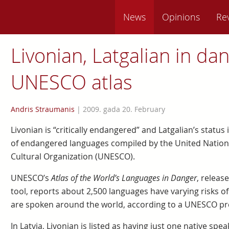
News
Opinions
Re
Livonian, Latgalian in da
UNESCO atlas
Andris Straumanis
|
2009. gada 20. February
Livonian is “critically endangered” and Latgalian’s status i
of endangered languages compiled by the United Nations 
Cultural Organization (UNESCO).
UNESCO’s
Atlas of the World’s Languages in Danger
, releas
tool, reports about 2,500 languages have varying risks o
are spoken around the world, according to a UNESCO pre
In Latvia, Livonian is listed as having just one native sp