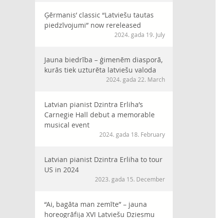
Ģērmanis’ classic “Latviešu tautas
piedzīvojumi” now rereleased
2024. gada 19. July
Jauna biedrība – ģimenēm diasporā,
kurās tiek uzturēta latviešu valoda
2024. gada 22. March
Latvian pianist Dzintra Erliha’s
Carnegie Hall debut a memorable
musical event
2024. gada 18. February
Latvian pianist Dzintra Erliha to tour
US in 2024
2023. gada 15. December
“Ai, bagāta man zemīte” – jauna
horeogrāfija XVI Latviešu Dziesmu