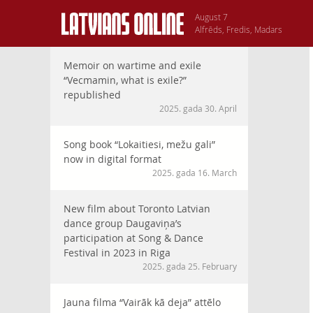
August 7
Alfrēds, Fredis, Madars
Memoir on wartime and exile
“Vecmamin, what is exile?”
republished
2025. gada 30. April
Song book “Lokaitiesi, mežu gali”
now in digital format
2025. gada 16. March
New film about Toronto Latvian
dance group Daugaviņa’s
participation at Song & Dance
Festival in 2023 in Riga
2025. gada 25. February
Jauna filma “Vairāk kā deja” attēlo