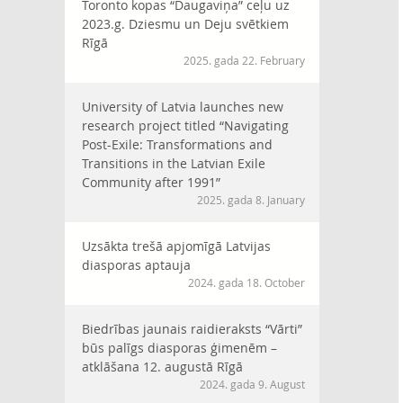
Toronto kopas “Daugaviņa” ceļu uz
2023.g. Dziesmu un Deju svētkiem
Rīgā
2025. gada 22. February
University of Latvia launches new
research project titled “Navigating
Post-Exile: Transformations and
Transitions in the Latvian Exile
Community after 1991”
2025. gada 8. January
Uzsākta trešā apjomīgā Latvijas
diasporas aptauja
2024. gada 18. October
Biedrības jaunais raidieraksts “Vārti”
būs palīgs diasporas ģimenēm –
atklāšana 12. augustā Rīgā
2024. gada 9. August