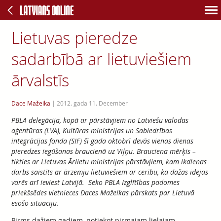
Lietuvas pieredze
sadarbībā ar lietuviešiem
ārvalstīs
Dace Mažeika
|
2012. gada 11. December
PBLA delegācija, kopā ar pārstāvjiem no Latviešu valodas
aģentūras (LVA), Kultūras ministrijas un Sabiedrības
integrācijas fonda (SIF) šī gada oktobrī devās vienas dienas
pieredzes iegūšanas braucienā uz Viļņu. Brauciena mērķis –
tikties ar Lietuvas Ārlietu ministrijas pārstāvjiem, kam ikdienas
darbs saistīts ar ārzemju lietuviešiem ar cerību, ka dažas idejas
varēs arī ieviest Latvijā. Seko PBLA Izglītības padomes
priekšsēdes vietnieces Daces Mažeikas pārskats par Lietuvā
esošo situāciju.
Pirms dažiem gadiem, notiekot pirmajam lielajam