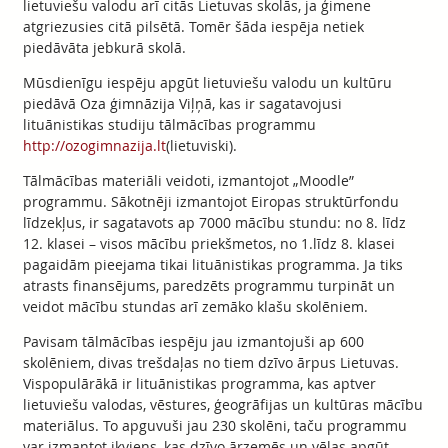
lietuviešu valodu arī citās Lietuvas skolās, ja ģimene
atgriezusies citā pilsētā. Tomēr šāda iespēja netiek
piedāvāta jebkurā skolā.
Mūsdienīgu iespēju apgūt lietuviešu valodu un kultūru
piedāvā Oza ģimnāzija Viļņā, kas ir sagatavojusi
lituānistikas studiju tālmācības programmu
http://ozogimnazija.lt
(lietuviski).
Tālmācības materiāli veidoti, izmantojot „Moodle”
programmu. Sākotnēji izmantojot Eiropas struktūrfondu
līdzekļus, ir sagatavots ap 7000 mācību stundu: no 8. līdz
12. klasei – visos mācību priekšmetos, no 1.līdz 8. klasei
pagaidām pieejama tikai lituānistikas programma. Ja tiks
atrasts finansējums, paredzēts programmu turpināt un
veidot mācību stundas arī zemāko klašu skolēniem.
Pavisam tālmācības iespēju jau izmantojuši ap 600
skolēniem, divas trešdaļas no tiem dzīvo ārpus Lietuvas.
Vispopulārākā ir lituānistikas programma, kas aptver
lietuviešu valodas, vēstures, ģeogrāfijas un kultūras mācību
materiālus. To apguvuši jau 230 skolēni, taču programmu
var izmantot ikviens, kas dzīvo ārzemēs un vēlas apgūt