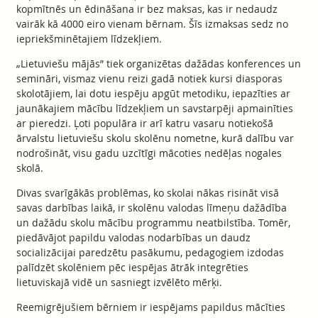
kopmītnēs un ēdināšana ir bez maksas, kas ir nedaudz
vairāk kā 4000 eiro vienam bērnam. Šīs izmaksas sedz no
iepriekšminētajiem līdzekļiem.
„Lietuviešu mājās” tiek organizētas dažādas konferences un
semināri, vismaz vienu reizi gadā notiek kursi diasporas
skolotājiem, lai dotu iespēju apgūt metodiku, iepazīties ar
jaunākajiem mācību līdzekļiem un savstarpēji apmainīties
ar pieredzi. Ļoti populāra ir arī katru vasaru notiekošā
ārvalstu lietuviešu skolu skolēnu nometne, kurā dalību var
nodrošināt, visu gadu uzcītīgi mācoties nedēļas nogales
skolā.
Divas svarīgākās problēmas, ko skolai nākas risināt visā
savas darbības laikā, ir skolēnu valodas līmeņu dažādība
un dažādu skolu mācību programmu neatbilstība. Tomēr,
piedāvājot papildu valodas nodarbības un daudz
socializācijai paredzētu pasākumu, pedagogiem izdodas
palīdzēt skolēniem pēc iespējas ātrāk integrēties
lietuviskajā vidē un sasniegt izvēlēto mērķi.
Reemigrējušiem bērniem ir iespējams papildus mācīties