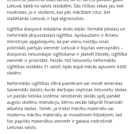
Lietuvā, kādā no valsts iestādēm. Šās rīcības sekas jau tiek
novērotas, jo ir studenti, kas pēc mācībām citur, bet
stažēšanās Lietuvā, ir tajā atgriezušies.
Izglītība diasporā iedalāma divās daļās: formālā (skolas) un
neformālā (ārpusskolas) izglītība. Apskaužams ir Ārlietu
ministrijas apgalvojums, ka par vienu nostāju visas
politiskās partijas vienmēr Lietuvā ir bijušas vienisprātis –
diasporas lietuviskajai izglītošanai ir jāatvēl līdzekļi, izglītība
vienmēr ir prioritāte. Pastāv 165 lietuviešu neformālās
izglītības iestādes 31 valstī, tajās kopā mācās aptuveni 6300
skolēni.
Neformālās izglītības sfērā piemēram var minēt Amerikas
Savienotās Valstis, kurās darbojas septiņas lietuviešu skolas
un pastāv lieliska sistēma: sestdienās skolās spēj panākt
augstu skolēnu motivāciju, bērnu vecāki labprāt finansiāli
atbalsta skolas. Tomēr, ja trūkst mācību materiālu vai
modernu mācību materiālu ar inovatīviem līdzekļiem, tad
šos papildu materiālus vienmēr ir gatava nodrošināt
Lietuvas valsts.