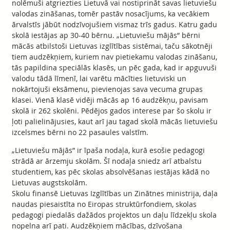
nolēmuši atgriezties Lietuvā vai nostiprināt savas lietuviešu
valodas zināšanas, tomēr pastāv nosacījums, ka vecākiem
ārvalstīs jābūt nodzīvojušiem vismaz trīs gadus. Katru gadu
skolā iestājas ap 30-40 bērnu. „Lietuviešu mājās” bērni
mācās atbilstoši Lietuvas izglītības sistēmai, taču sākotnēji
tiem audzēkņiem, kuriem nav pietiekamu valodas zināšanu,
tās papildina speciālās klasēs, un pēc gada, kad ir apguvuši
valodu tādā līmenī, lai varētu mācīties lietuviski un
nokārtojuši eksāmenu, pievienojas sava vecuma grupas
klasei. Vienā klasē vidēji mācās ap 16 audzēkņu, pavisam
skolā ir 262 skolēni. Pēdējos gados interese par šo skolu ir
ļoti palielinājusies, kaut arī jau tagad skolā mācās lietuviešu
izcelsmes bērni no 22 pasaules valstīm.
„Lietuviešu mājās” ir īpaša nodaļa, kurā esošie pedagogi
strādā ar ārzemju skolām. Šī nodaļa sniedz arī atbalstu
studentiem, kas pēc skolas absolvēšanas iestājas kādā no
Lietuvas augstskolām.
Skolu finansē Lietuvas Izglītības un Zinātnes ministrija, daļa
naudas piesaistīta no Eiropas struktūrfondiem, skolas
pedagogi piedalās dažādos projektos un daļu līdzekļu skola
nopelna arī pati. Audzēkņiem mācības, dzīvošana