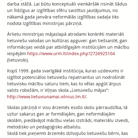
darba stāžā. Lai būtu konceptuāli vienkāršāk risināt šādus
un līdzīgus ar izglītības sfēru saistītus jautājumus, no
nākamā gada janvāra neformālās izglītības sadaļa tiks
nodota Izglītības ministrijas pārziņā.
Ārlietu ministrijas mājaslapā atrodami konkrēti materiāli
lietuviešu valodas un kultūras apguvei: gan tiešsaistē, gan
informācijas veidā par atbildīgajām institūcijām un mācību
iespējām
https://www.urm.lt/index.php?2726925104
(lietuviski).
Kopš 1999. gada svarīgākā institūcija, kuras uzdevums ir
izglītot potenciālos lietuviešu repatriantus un nodrošināt
lietuvisku mācību saturu tiem, kas to vēlas apgūt ārpus
valsts robežām, ir Viļņas skola „Lietuviešu mājas”:
http://www.lietuviunamai.vilnius.lm.lt/
.
Skolas pārziņā ir visu ārzemēs esošo skolu pārraudzība, tā
uztur sakarus gan ar formālajām, gan neformālajām
skolām, piedāvājot mācību vielas izstrādi, materiālu izveidi,
metodisko un pedagoģisko atbalstu.
Skolā tiek pieņemti ārzemēs dzīvojušo lietuviešu bērni, kas