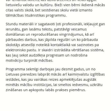
lietuviešu valodu un kultūru. Bieži vien bērni ikdienā mācās
citas valsts skolā, bet sestdienas skolu vietā izmanto
tālmācības lituānistikas programmu.
Stundu materiāli ir sagatavoti ļoti profesionāli, iekļaujot gan
ierunātu, gan lasāmu tekstu, patstāvīgi veicamus
domāšanas un reproducēšanas vingrinājumus, kā arī
pārbaudes darbus, kas jāpilda regulāri un ko pārbauda
skolotājs atsevišķi noteiktā kontaktlaikā vai sazinoties pa
elektronisko pastu. Ir skaidri izstrādāta vērtēšanas sistēma,
kas ļauj sekot audzēkņa progresam un nodrošina
motivāciju turpināt mācības.
Programma sekmīgi darbojas jau desmit gadus, un no
Lietuvas pieredzes labprāt mācās arī kaimiņvalstu izglītības
iestādes, kas jau vairākas reizes apmeklējušas augstāk
minētās mācību institūcijas, lai smeltos iedvesmu, uzkrātu
zināšanas un apkopotu labās prakses piemērus.