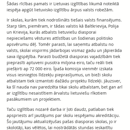
Šādas rīcības pamats ir Lietuvas izglītības likumā noteiktā
iespēja apgūt lietuvisko izglītību ārpus valsts robežām.
Ir skolas, kurām tiek nodrošināts tiešais valsts finansējums.
Starp tām, piemēram, ir tādas valstis kā Baltkrievija, Polija
un Krievija, kurās atbalsts lietuviešu diasporai
nepieciešams vēstures attīstības un šodienas politisko
apsvērumu dēļ. Tomēr parasti, lai saņemtu atbalstu no
valsts, skolai vispirms jādarbojas vismaz gadu un jāpierāda
sava ilgspējība. Parasti budžetā diasporas vajadzībām tiek
pieprasīti aptuveni pusotra miljona eiro, taču reāli tiek
piešķirti ap 72 000 eiro. Īpaša komisija vienmēr izskata
visus iesniegtos līdzekļu pieprasījumus, un bieži skolu
atbalstam tiek izmantoti dažādu projektu līdzekļi. Jāuzsver,
ka šī nauda nav paredzēta tikai skolu atbalstam, bet gan arī
ar izglītību nesaistītiem ārvalstu lietuviešu rīkotiem
pasākumiem un projektiem.
Taču izglītības nozarē darba ir ļoti daudz, patlaban tiek
apspriests arī jautājums par skolu iespējamu akreditāciju.
Šo jautājumu aktualizējušas pašas diasporas skolas, jo ir
skolotāji, kas vēlētos, lai nostrādātās stundas ieskaitītu