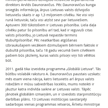
direktors Arvīds Daunoravičus. Pēc Daunoravičus kunga
sniegtās informācija, ārpus Lietuvas valsts dzīvojošo
lietuviešu skaits ir ap 1,3 miljoniem cilvēku. Ne visi viņi
runā lietuviski, taču visi atzīst sevi par lietuviešiem.
Aptuveni 300 tūkstošiem ir Lietuvas pilsonība. Liela daļa
cilvēku patur šo pilsonību arī tad, kad ir ieguvuši citas
valsts pilsonību, jo Lietuvā nepastāv termins
‘dubultpilsonība’. Pēc neatkarības atgūšanas
izbraukušajiem vecākiem dzimušajiem bērniem faktiski ir
dubultā pilsonība, taču 18 gadu vecumā šiem cilvēkiem
pašiem būs jāizlemj, kuras valsts pilsoņi viņi īsti vēlētos
būt.
2011. gadā tika izveidota programma „Globālā Lietuva”. Tās
būtību vislabāk raksturo A. Daunoravičus paustais uzskats:
mēs esam viena nācija, katrs lietuvietis arī ārpus valsts
robežām ir mūsu sabiedrības loceklis, mums noteikti ir
jāuztur katra indivīda saikne ar Lietuvas valsti. Tāpēc
jānotiek globālām izmaiņām, un ir izveidots starpinstitūciju
darbības plāns. 13 Lietuvas institūcijas savstarpēji
sadarbojas vienas programmas ietvaros, Ārlietu ministrijai