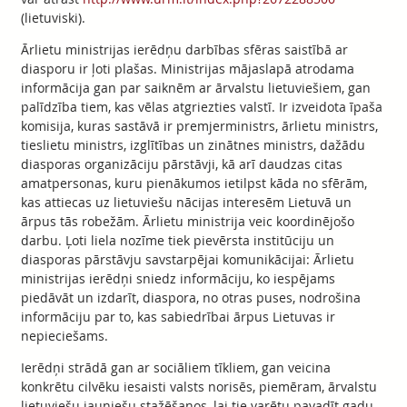
(lietuviski).
Ārlietu ministrijas ierēdņu darbības sfēras saistībā ar
diasporu ir ļoti plašas. Ministrijas mājaslapā atrodama
informācija gan par saiknēm ar ārvalstu lietuviešiem, gan
palīdzība tiem, kas vēlas atgriezties valstī. Ir izveidota īpaša
komisija, kuras sastāvā ir premjerministrs, ārlietu ministrs,
tieslietu ministrs, izglītības un zinātnes ministrs, dažādu
diasporas organizāciju pārstāvji, kā arī daudzas citas
amatpersonas, kuru pienākumos ietilpst kāda no sfērām,
kas attiecas uz lietuviešu nācijas interesēm Lietuvā un
ārpus tās robežām. Ārlietu ministrija veic koordinējošo
darbu. Ļoti liela nozīme tiek pievērsta institūciju un
diasporas pārstāvju savstarpējai komunikācijai: Ārlietu
ministrijas ierēdņi sniedz informāciju, ko iespējams
piedāvāt un izdarīt, diaspora, no otras puses, nodrošina
informāciju par to, kas sabiedrībai ārpus Lietuvas ir
nepieciešams.
Ierēdņi strādā gan ar sociāliem tīkliem, gan veicina
konkrētu cilvēku iesaisti valsts norisēs, piemēram, ārvalstu
lietuviešu jauniešu stažēšanos, lai tie varētu pavadīt gadu