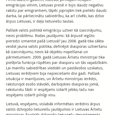
emigrācijas vilnim, Lietuvas presē ir bijis daudz negatīvu
rakstu par emigrantiem, tāpēc joprojām tiek pielikts daudz
darba, lai pārliecinātu sabiedrību, ka arī cilvēki, kas dzīvo
ārpus Lietuvas, ir daļa lietuviešu tautas.
Pašlaik valsts politikā emigrāciju uztver kā izaicinājumu,
nevis problēmu. Rodas jautājums: kā ārpusē iegūto
pieredzi izmantot pašā Lietuvā? Jau 2008. gadā tika sākta
veidot jauna valsts politika, definējot diasporas uztveršanu
kā izaicinājumu, nevis kā objektu nopelšanai un
pārmetumiem. 2009. gadā Lietuvas Ārlietu ministrijai tika
piešķirta funkcija rūpēties par diasporu un tās vajadzībām.
Lai mainītu sabiedrības viedokli un pastāvošos uzskatus,
Lietuvas ierēdņiem bija nepieciešami divi gadi. Pašlaik
situācija ir mainījusies, un Ārlietu ministrijas ierēdņi,
raksturojot esošo stāvokli, darbojoties diasporas jomā,
raksturotu šādi: ir iespējams izdarīt jebko, taču nav
iespējams izdarīt pilnīgi visu.
Lietuvā, iespējams, vislabāk informētais ierēdnis ārpus
valsts dzīvojošo lietuviešu jautājumos ir Lietuvas Ārlietu
ministrijas Ārvalstīs dzīvojošo lietuviešu departamenta