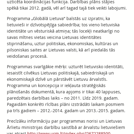
uzticēta koordinācijas funkcija. Darbības plāns stājies
spēkā tikai 2012. gadā, vēl arī tagad tajā tiek veikti labojumi.
Programma „Globālā Lietuva” balstās uz izpratni, ka
lietuvieši ir dzīvotspējīga sabiedrība; tos vieno lietuviska
identitāte un vēsturiskā atmiņa; tās locekļi neatkarīgi no
savas mītnes vietas veicina Lietuvas identitātes
stiprināšanu, uztur politiskas, ekonomiskas, kultūras un
pilsoniskas saites ar Lietuvas valsti, kā arī piedalās tās
veidošanas procesā.
Programmas svarīgākie mērķi: uzturēt lietuvisko identitāti,
iesaistīt cilvēkus Lietuvas politiskajā, sabiedriskajā un
ekonomiskajā dzīvē un pārstāvēt Lietuvu ārvalstīs.
Programma un koncepcija ir iekļauta stratēģiskās
plānošanās dokumentā, kura apjoms ir tikai 40 lappuses,
paredzētais darbības laiks – no 2011. Līdz 2019. gadam.
Pagaidām konkrēti rīcības plāni izstrādāti laikam posmiem
pa trīs gadiem – 2012.-2014. gadam un 2013.-2015. gadam.
Precīzāku informāciju par programmas norisi un Lietuvas
Ārlietu ministrijas darbību saistībā ar ārvalstu lietuviešiem
var atrast
http://www.urm.lt/index.php?2672288500