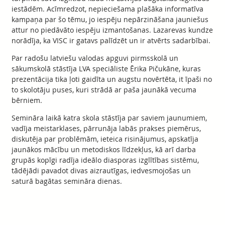
iestādēm. Acīmredzot, nepieciešama plašāka informatīva
kampaņa par šo tēmu, jo iespēju nepārzināšana jauniešus
attur no piedāvāto iespēju izmantošanas. Lazarevas kundze
norādīja, ka VISC ir gatavs palīdzēt un ir atvērts sadarbībai.
Par radošu latviešu valodas apguvi pirmsskolā un
sākumskolā stāstīja LVA speciāliste Ērika Pičukāne, kuras
prezentācija tika ļoti gaidīta un augstu novērtēta, it īpaši no
to skolotāju puses, kuri strādā ar paša jaunākā vecuma
bērniem.
Semināra laikā katra skola stāstīja par saviem jaunumiem,
vadīja meistarklases, pārrunāja labās prakses piemērus,
diskutēja par problēmām, ieteica risinājumus, apskatīja
jaunākos mācību un metodiskos līdzekļus, kā arī darba
grupās kopīgi radīja ideālo diasporas izglītības sistēmu,
tādējādi pavadot divas aizrautīgas, iedvesmojošas un
saturā bagātas semināra dienas.