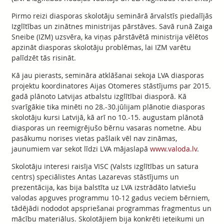
Pirmo reizi diasporas skolotāju seminārā ārvalstīs piedalījās
Izglītības un zinātnes ministrijas pārstāves. Savā runā Zaiga
Sneibe (IZM) uzsvēra, ka viņas pārstāvētā ministrija vēlētos
apzināt diasporas skolotāju problēmas, lai IZM varētu
palīdzēt tās risināt.
Kā jau pierasts, semināra atklāšanai sekoja LVA diasporas
projektu koordinatores Aijas Otomeres stāstījums par 2015.
gadā plānoto Latvijas atbalstu izglītībai diasporā. Kā
svarīgākie tika minēti no 28.-30.jūlijam plānotie diasporas
skolotāju kursi Latvijā, kā arī no 10.-15. augustam plānotā
diasporas un reemigrējušo bērnu vasaras nometne. Abu
pasākumu norises vietas pašlaik vēl nav zināmas,
jaunumiem var sekot līdzi LVA mājaslapā
www.valoda.lv
.
Skolotāju interesi raisīja VISC (Valsts izglītības un satura
centrs) speciālistes Antas Lazarevas stāstījums un
prezentācija, kas bija balstīta uz LVA izstrādāto latviešu
valodas apguves programmu 10-12 gadus veciem bērniem,
tādējādi nododot apspriešanai programmas fragmentus un
mācību materiālus. Skolotājiem bija konkrēti ieteikumi un