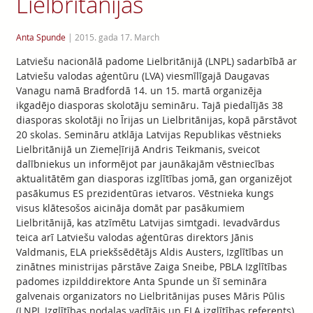
Lielbritānijas
Anta Spunde
|
2015. gada 17. March
Latviešu nacionālā padome Lielbritānijā (LNPL) sadarbībā ar
Latviešu valodas aģentūru (LVA) viesmīlīgajā Daugavas
Vanagu namā Bradfordā 14. un 15. martā organizēja
ikgadējo diasporas skolotāju semināru. Tajā piedalījās 38
diasporas skolotāji no Īrijas un Lielbritānijas, kopā pārstāvot
20 skolas. Semināru atklāja Latvijas Republikas vēstnieks
Lielbritānijā un Ziemeļīrijā Andris Teikmanis, sveicot
dalībniekus un informējot par jaunākajām vēstniecības
aktualitātēm gan diasporas izglītības jomā, gan organizējot
pasākumus ES prezidentūras ietvaros. Vēstnieka kungs
visus klātesošos aicināja domāt par pasākumiem
Lielbritānijā, kas atzīmētu Latvijas simtgadi. Ievadvārdus
teica arī Latviešu valodas aģentūras direktors Jānis
Valdmanis, ELA priekšsēdētājs Aldis Austers, Izglītības un
zinātnes ministrijas pārstāve Zaiga Sneibe, PBLA Izglītības
padomes izpilddirektore Anta Spunde un šī semināra
galvenais organizators no Lielbritānijas puses Māris Pūlis
(LNPL Izglītības nodaļas vadītājs un ELA izglītības referents).