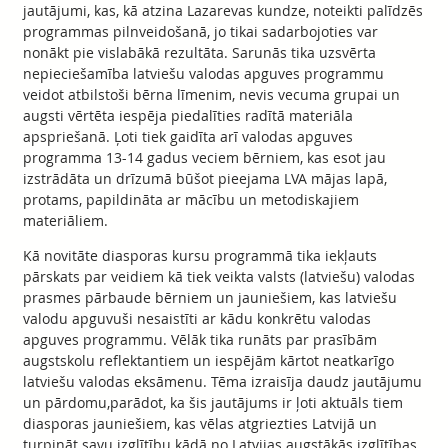
jautājumi, kas, kā atzina Lazarevas kundze, noteikti palīdzēs
programmas pilnveidošanā, jo tikai sadarbojoties var
nonākt pie vislabākā rezultāta. Sarunās tika uzsvērta
nepieciešamība latviešu valodas apguves programmu
veidot atbilstoši bērna līmenim, nevis vecuma grupai un
augsti vērtēta iespēja piedalīties radītā materiāla
apspriešanā. Ļoti tiek gaidīta arī valodas apguves
programma 13-14 gadus veciem bērniem, kas esot jau
izstrādāta un drīzumā būšot pieejama LVA mājas lapā,
protams, papildināta ar mācību un metodiskajiem
materiāliem.
Kā novitāte diasporas kursu programmā tika iekļauts
pārskats par veidiem kā tiek veikta valsts (latviešu) valodas
prasmes pārbaude bērniem un jauniešiem, kas latviešu
valodu apguvuši nesaistīti ar kādu konkrētu valodas
apguves programmu. Vēlāk tika runāts par prasībām
augstskolu reflektantiem un iespējām kārtot neatkarīgo
latviešu valodas eksāmenu. Tēma izraisīja daudz jautājumu
un pārdomu,parādot, ka šis jautājums ir ļoti aktuāls tiem
diasporas jauniešiem, kas vēlas atgriezties Latvijā un
turpināt savu izglītību kādā no Latvijas augstākās izglītības