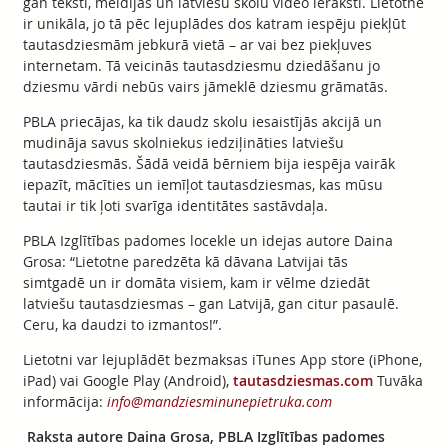
gan teksti, meldijas un latviešu skolu video ieraksti. Lietotne
ir unikāla, jo tā pēc lejuplādes dos katram iespēju piekļūt
tautasdziesmām jebkurā vietā – ar vai bez piekļuves
internetam. Tā veicinās tautasdziesmu dziedāšanu jo
dziesmu vārdi nebūs vairs jāmeklē dziesmu grāmatās.
PBLA priecājas, ka tik daudz skolu iesaistījās akcijā un
mudināja savus skolniekus iedziļināties latviešu
tautasdziesmās. Šādā veidā bērniem bija iespēja vairāk
iepazīt, mācīties un iemīļot tautasdziesmas, kas mūsu
tautai ir tik ļoti svarīga identitātes sastāvdaļa.
PBLA Izglītības padomes locekle un idejas autore Daina
Grosa: “Lietotne paredzēta kā dāvana Latvijai tās
simtgadē un ir domāta visiem, kam ir vēlme dziedāt
latviešu tautasdziesmas – gan Latvijā, gan citur pasaulē.
Ceru, ka daudzi to izmantos!”.
Lietotni var lejuplādēt bezmaksas iTunes App store (iPhone,
iPad) vai Google Play (Android),
tautasdziesmas.com
Tuvāka
informācija:
info@mandziesminunepietruka.com
Raksta autore Daina Grosa, PBLA Izglītības padomes