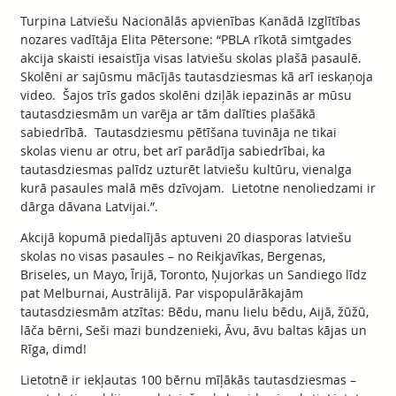
Turpina Latviešu Nacionālās apvienības Kanādā Izglītības
nozares vadītāja Elita Pētersone: “PBLA rīkotā simtgades
akcija skaisti iesaistīja visas latviešu skolas plašā pasaulē.
Skolēni ar sajūsmu mācījās tautasdziesmas kā arī ieskaņoja
video. Šajos trīs gados skolēni dziļāk iepazinās ar mūsu
tautasdziesmām un varēja ar tām dalīties plašākā
sabiedrībā. Tautasdziesmu pētīšana tuvināja ne tikai
skolas vienu ar otru, bet arī parādīja sabiedrībai, ka
tautasdziesmas palīdz uzturēt latviešu kultūru, vienalga
kurā pasaules malā mēs dzīvojam. Lietotne nenoliedzami ir
dārga dāvana Latvijai.”.
Akcijā kopumā piedalījās aptuveni 20 diasporas latviešu
skolas no visas pasaules – no Reikjavīkas, Bergenas,
Briseles, un Mayo, Īrijā, Toronto, Ņujorkas un Sandiego līdz
pat Melburnai, Austrālijā. Par vispopulārākajām
tautasdziesmām atzītas: Bēdu, manu lielu bēdu, Aijā, žūžū,
lāča bērni, Seši mazi bundzenieki, Āvu, āvu baltas kājas un
Rīga, dimd!
Lietotnē ir iekļautas 100 bērnu mīļākās tautasdziesmas –