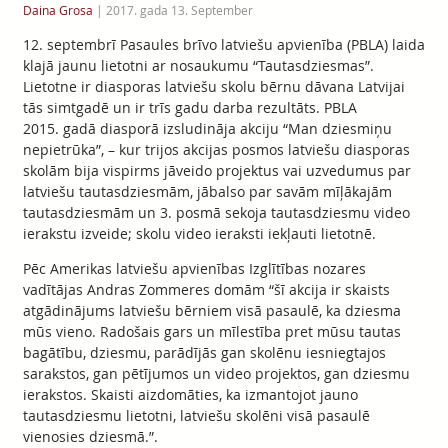
Daina Grosa
|
2017. gada 13. September
12. septembrī Pasaules brīvo latviešu apvienība (PBLA) laida
klajā jaunu lietotni ar nosaukumu “Tautasdziesmas”.
Lietotne ir diasporas latviešu skolu bērnu dāvana Latvijai
tās simtgadē un ir trīs gadu darba rezultāts. PBLA
2015. gadā diasporā izsludināja akciju “Man dziesmiņu
nepietrūka”, – kur trijos akcijas posmos latviešu diasporas
skolām bija vispirms jāveido projektus vai uzvedumus par
latviešu tautasdziesmām, jābalso par savām mīļākajām
tautasdziesmām un 3. posmā sekoja tautasdziesmu video
ierakstu izveide; skolu video ieraksti iekļauti lietotnē.
Pēc Amerikas latviešu apvienības Izglītības nozares
vadītājas Andras Zommeres domām “šī akcija ir skaists
atgādinājums latviešu bērniem visā pasaulē, ka dziesma
mūs vieno. Radošais gars un mīlestība pret mūsu tautas
bagātību, dziesmu, parādījās gan skolēnu iesniegtajos
sarakstos, gan pētījumos un video projektos, gan dziesmu
ierakstos. Skaisti aizdomāties, ka izmantojot jauno
tautasdziesmu lietotni, latviešu skolēni visā pasaulē
vienosies dziesmā.”.