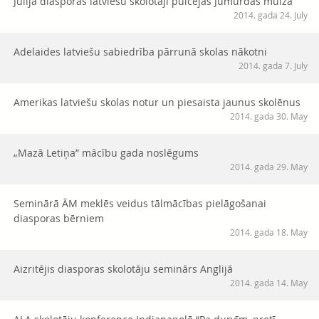
Jūlijā diasporas latviešu skolotāji pulcējās Jumurdas muižā
2014. gada 24. July
Adelaides latviešu sabiedrība pārrunā skolas nākotni
2014. gada 7. July
Amerikas latviešu skolas notur un piesaista jaunus skolēnus
2014. gada 30. May
„Mazā Letiņa” mācību gada noslēgums
2014. gada 29. May
Seminārā ĀM meklēs veidus tālmācības pielāgošanai
diasporas bērniem
2014. gada 18. May
Aizritējis diasporas skolotāju seminārs Anglijā
2014. gada 14. May