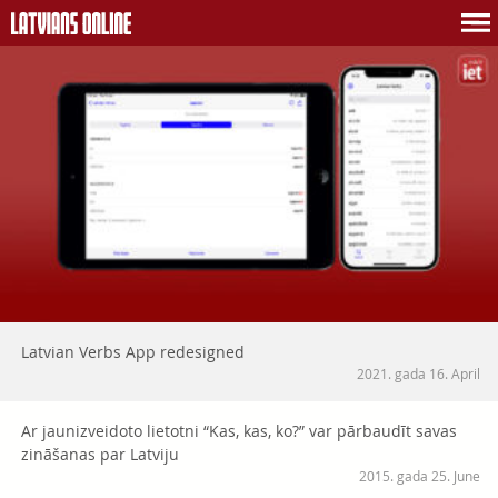
Latvian Verbs App redesigned
2021. gada 16. April
Ar jaunizveidoto lietotni “Kas, kas, ko?” var pārbaudīt savas
zināšanas par Latviju
2015. gada 25. June