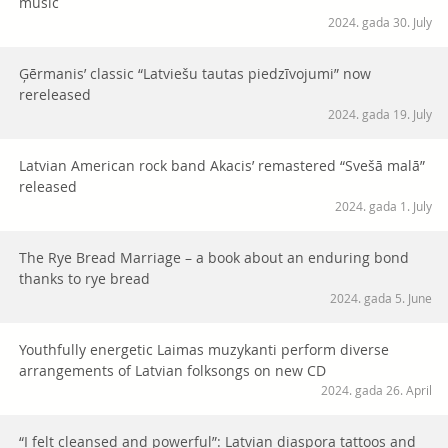
music
2024. gada 30. July
Ģērmanis’ classic “Latviešu tautas piedzīvojumi” now
rereleased
2024. gada 19. July
Latvian American rock band Akacis’ remastered “Svešā malā”
released
2024. gada 1. July
The Rye Bread Marriage – a book about an enduring bond
thanks to rye bread
2024. gada 5. June
Youthfully energetic Laimas muzykanti perform diverse
arrangements of Latvian folksongs on new CD
2024. gada 26. April
“I felt cleansed and powerful”: Latvian diaspora tattoos and