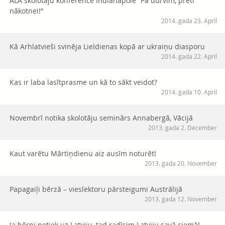
ALA skolotāju konference Indianapolē “Pa durvīm, pretī
nākotnei!”
2014. gada 23. April
Kā Arhlatvieši svinēja Lieldienas kopā ar ukraiņu diasporu
2014. gada 22. April
Kas ir laba lasītprasme un kā to sākt veidot?
2014. gada 10. April
Novembrī notika skolotāju seminārs Annabergā, Vācijā
2013. gada 2. December
Kaut varētu Mārtiņdienu aiz ausīm noturēt!
2013. gada 20. November
Papagaiļi bērzā – vieslektoru pārsteigumi Austrālijā
2013. gada 12. November
Ja bērni netiek uz Latviju, tad radīsim Latviju savā ciemā!