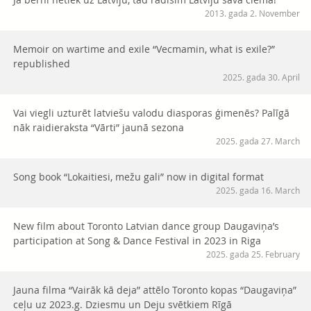
2013. gada 2. November
Memoir on wartime and exile “Vecmamin, what is exile?”
republished
2025. gada 30. April
Vai viegli uzturēt latviešu valodu diasporas ģimenēs? Palīgā
nāk raidieraksta “Vārti” jaunā sezona
2025. gada 27. March
Song book “Lokaitiesi, mežu gali” now in digital format
2025. gada 16. March
New film about Toronto Latvian dance group Daugaviņa’s
participation at Song & Dance Festival in 2023 in Riga
2025. gada 25. February
Jauna filma “Vairāk kā deja” attēlo Toronto kopas “Daugaviņa”
ceļu uz 2023.g. Dziesmu un Deju svētkiem Rīgā