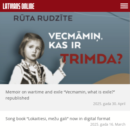
Memoir on wartime and exile “Vecmamin, what is exile?”
republished
2025. gada 30. April
Song book “Lokaitiesi, mežu gali” now in digital format
2025. gada 16. March