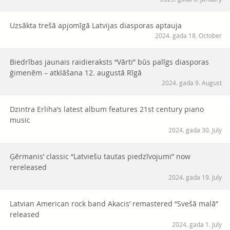
Uzsākta trešā apjomīgā Latvijas diasporas aptauja
2024. gada 18. October
Biedrības jaunais raidieraksts “Vārti” būs palīgs diasporas
ģimenēm – atklāšana 12. augustā Rīgā
2024. gada 9. August
Dzintra Erliha’s latest album features 21st century piano
music
2024. gada 30. July
Ģērmanis’ classic “Latviešu tautas piedzīvojumi” now
rereleased
2024. gada 19. July
Latvian American rock band Akacis’ remastered “Svešā malā”
released
2024. gada 1. July