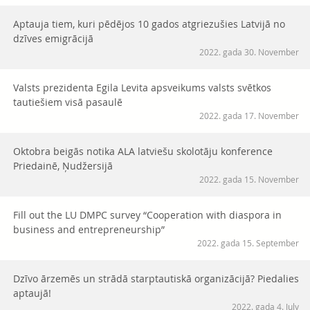
Aptauja tiem, kuri pēdējos 10 gados atgriezušies Latvijā no
dzīves emigrācijā
2022. gada 30. November
Valsts prezidenta Egila Levita apsveikums valsts svētkos
tautiešiem visā pasaulē
2022. gada 17. November
Oktobra beigās notika ALA latviešu skolotāju konference
Priedainē, Ņudžersijā
2022. gada 15. November
Fill out the LU DMPC survey “Cooperation with diaspora in
business and entrepreneurship”
2022. gada 15. September
Dzīvo ārzemēs un strādā starptautiskā organizācijā? Piedalies
aptaujā!
2022. gada 4. July