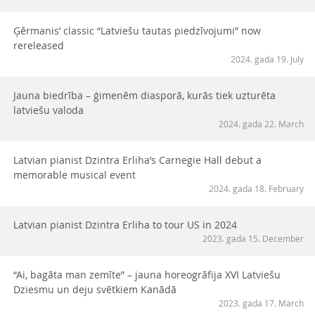
Ģērmanis’ classic “Latviešu tautas piedzīvojumi” now
rereleased
2024. gada 19. July
Jauna biedrība – ģimenēm diasporā, kurās tiek uzturēta
latviešu valoda
2024. gada 22. March
Latvian pianist Dzintra Erliha’s Carnegie Hall debut a
memorable musical event
2024. gada 18. February
Latvian pianist Dzintra Erliha to tour US in 2024
2023. gada 15. December
“Ai, bagāta man zemīte” – jauna horeogrāfija XVI Latviešu
Dziesmu un deju svētkiem Kanādā
2023. gada 17. March