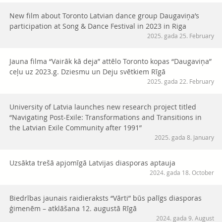
New film about Toronto Latvian dance group Daugaviņa’s
participation at Song & Dance Festival in 2023 in Riga
2025. gada 25. February
Jauna filma “Vairāk kā deja” attēlo Toronto kopas “Daugaviņa”
ceļu uz 2023.g. Dziesmu un Deju svētkiem Rīgā
2025. gada 22. February
University of Latvia launches new research project titled
“Navigating Post-Exile: Transformations and Transitions in
the Latvian Exile Community after 1991”
2025. gada 8. January
Uzsākta trešā apjomīgā Latvijas diasporas aptauja
2024. gada 18. October
Biedrības jaunais raidieraksts “Vārti” būs palīgs diasporas
ģimenēm – atklāšana 12. augustā Rīgā
2024. gada 9. August