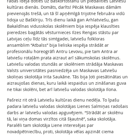
radās ideja doties uz Baškortostānu un piedalīties Latviešu
kultūras dienās. Domāts, darīts! Pēcāk Maskavas dāmām
pievienojās trešā, un tā šī apņēmīgā trijotne februāra vidū
lidoja uz Baškīriju. Trīs dienu laikā gan Arhlatviešu, gan
Bakaldīnas vidusskolas skolēniem bija iespēja klausīties
pieredzes bagātās vēsturnieces Ilzes Rengas stāstu par
Latvijas ceļu līdz tās simtgadei, latviešu folkloras
ansamblim “Atbalss” bija lieliska iespēja strādāt ar
profesionālu horeogrāfi Antru Levovu, pie tam Antra ar
latviešu rotaļām prata aizraut arī sākumskolas skolēnus.
Latviešu valodas stundās ar skolēniem strādāja Maskavas
Valsts universitātes pasniedzēja un Maskavas Latviešu
skoliņas skolotāja Irita Saukāne. Tās bija ļoti piesātinātas un
aizraujošas dienas, kuru laikā iespaidus un zināšanas guva
ne tikai skolēni, bet arī latviešu valodas skolotāja Ilona.
Pašreiz rit otrā Latviešu kultūras dienu nedēļa. To īpašu
padara latviešu valodas skolotājas Lienes Salmiņas radošais
darbs ar latviešu valodas apguvējiem. “Strādāt ar skolēnu
tā, lai viņa domas virzītos citā šķautnē”, saka skolotāja.
Paralēli tam skolotāja Liene interesējas par
novadpētniecību, proti, skolotāja vēlas apzināt ciema