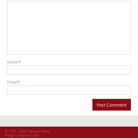
Name
*
Email
*
© 1995 - 2026 Latvians Online
Design:
Knopkens.com