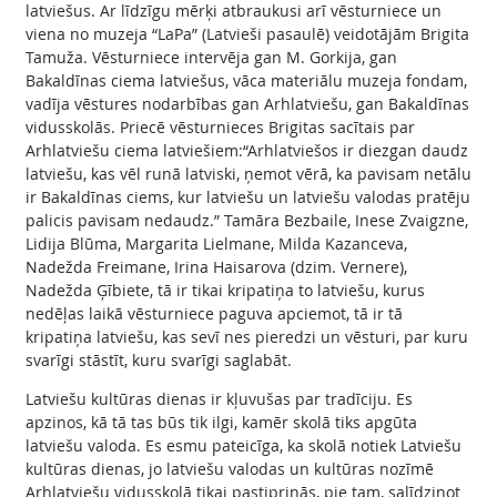
latviešus. Ar līdzīgu mērķi atbraukusi arī vēsturniece un
viena no muzeja “LaPa” (Latvieši pasaulē) veidotājām Brigita
Tamuža. Vēsturniece intervēja gan M. Gorkija, gan
Bakaldīnas ciema latviešus, vāca materiālu muzeja fondam,
vadīja vēstures nodarbības gan Arhlatviešu, gan Bakaldīnas
vidusskolās. Priecē vēsturnieces Brigitas sacītais par
Arhlatviešu ciema latviešiem:“Arhlatviešos ir diezgan daudz
latviešu, kas vēl runā latviski, ņemot vērā, ka pavisam netālu
ir Bakaldīnas ciems, kur latviešu un latviešu valodas pratēju
palicis pavisam nedaudz.” Tamāra Bezbaile, Inese Zvaigzne,
Lidija Blūma, Margarita Lielmane, Milda Kazanceva,
Nadežda Freimane, Irina Haisarova (dzim. Vernere),
Nadežda Ģībiete, tā ir tikai kripatiņa to latviešu, kurus
nedēļas laikā vēsturniece paguva apciemot, tā ir tā
kripatiņa latviešu, kas sevī nes pieredzi un vēsturi, par kuru
svarīgi stāstīt, kuru svarīgi saglabāt.
Latviešu kultūras dienas ir kļuvušas par tradīciju. Es
apzinos, kā tā tas būs tik ilgi, kamēr skolā tiks apgūta
latviešu valoda. Es esmu pateicīga, ka skolā notiek Latviešu
kultūras dienas, jo latviešu valodas un kultūras nozīmē
Arhlatviešu vidusskolā tikai pastiprinās, pie tam, salīdzinot