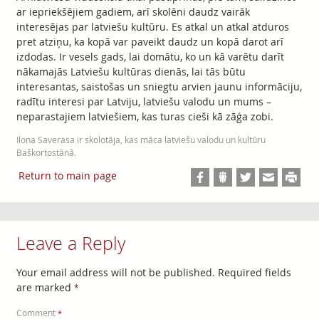
ar iepriekšējiem gadiem, arī skolēni daudz vairāk
interesējas par latviešu kultūru. Es atkal un atkal atduros
pret atziņu, ka kopā var paveikt daudz un kopā darot arī
izdodas. Ir vesels gads, lai domātu, ko un kā varētu darīt
nākamajās Latviešu kultūras dienās, lai tās būtu
interesantas, saistošas un sniegtu arvien jaunu informāciju,
radītu interesi par Latviju, latviešu valodu un mums –
neparastajiem latviešiem, kas turas cieši kā zāģa zobi.
Ilona Saverasa ir skolotāja, kas māca latviešu valodu un kultūru
Baškortostānā.
Return to main page
Leave a Reply
Your email address will not be published.
Required fields
are marked
*
Comment
*