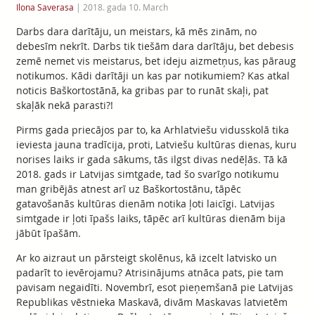
Ilona Saverasa
|
2018. gada 10. March
Darbs dara darītāju, un meistars, kā mēs zinām, no
debesīm nekrīt. Darbs tik tiešām dara darītāju, bet debesis
zemē nemet vis meistarus, bet ideju aizmetņus, kas pāraug
notikumos. Kādi darītāji un kas par notikumiem? Kas atkal
noticis Baškortostānā, ka gribas par to runāt skaļi, pat
skaļāk nekā parasti?!
Pirms gada priecājos par to, ka Arhlatviešu vidusskolā tika
ieviesta jauna tradīcija, proti, Latviešu kultūras dienas, kuru
norises laiks ir gada sākums, tās ilgst divas nedēļās. Tā kā
2018. gads ir Latvijas simtgade, tad šo svarīgo notikumu
man gribējās atnest arī uz Baškortostānu, tāpēc
gatavošanās kultūras dienām notika ļoti laicīgi. Latvijas
simtgade ir ļoti īpašs laiks, tāpēc arī kultūras dienām bija
jābūt īpašām.
Ar ko aizraut un pārsteigt skolēnus, kā izcelt latvisko un
padarīt to ievērojamu? Atrisinājums atnāca pats, pie tam
pavisam negaidīti. Novembrī, esot pieņemšanā pie Latvijas
Republikas vēstnieka Maskavā, divām Maskavas latvietēm