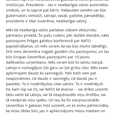
institūcijai. Prezidents – tas ir neatkarīgas valsts autoritātes
simbols, un to saprot pat bērni. Pakļautām zemēm var būt
gubernatori, vietvalži, satrapi, vasaļi, padotie, pārvaldītāji;
prezidents ir tikai suverēnai, neatkarīgai valstij.
Mēs kā neatkarīga valsts patlaban stāvam vēsturisku
pārmaiņu priekšā. Šo pašu rudeni, pēc dažām dienām, nāks
paziņojums Prāgas galotņu konferencē par NATO
paplašināšanos, un mēs ceram, ka tas būs mums labvēlīgs.
Drīz vien, decembra nogalē, gaidām citu paziņojumu, un tas
būs Eiropas Savienības paziņojums par 10 jaunu
dalībvalstu uzņemšanu. Mēs ceram būt šo valstu starpā.
Latvija ir nostaigājusi ļoti garu un ļoti grūtu ceļu. Mēs esam
apbrīnojami daudz ko sasnieguši. Paši bieži vien pat
neapzināmies, cik daudz ir sasniegts, cik daudz jau ir
paveikts. To ir novērtējušas citas valstis. To ir novērtējuši
tie, kam rūp vai ES, vai NATO kā alianse – vai drīkst uzņemt
tādu valsti kā Latviju, vai tā neapdraudēs viņu drošību, vai
tā nevājinās viņu spēku. Un tas, ka šīs starpnacionālās
savienības ir gatavas mūs uzņemt, un es esmu pārliecināta,
ka viņas tādas būs, jau ir apliecinājums mūsu noietam un