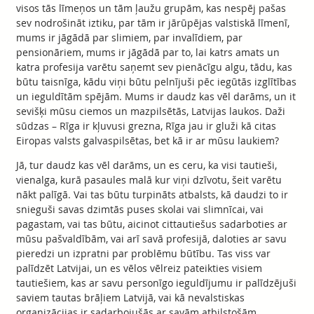
visos tās līmeņos un tām ļaužu grupām, kas nespēj pašas
sev nodrošināt iztiku, par tām ir jārūpējas valstiskā līmenī,
mums ir jāgādā par slimiem, par invalīdiem, par
pensionāriem, mums ir jāgādā par to, lai katrs amats un
katra profesija varētu saņemt sev pienācīgu algu, tādu, kas
būtu taisnīga, kādu viņi būtu pelnījuši pēc iegūtās izglītības
un ieguldītām spējām. Mums ir daudz kas vēl darāms, un it
sevišķi mūsu ciemos un mazpilsētās, Latvijas laukos. Daži
sūdzas – Rīga ir kļuvusi grezna, Rīga jau ir gluži kā citas
Eiropas valsts galvaspilsētas, bet kā ir ar mūsu laukiem?
Jā, tur daudz kas vēl darāms, un es ceru, ka visi tautieši,
vienalga, kurā pasaules malā kur viņi dzīvotu, šeit varētu
nākt palīgā. Vai tas būtu turpināts atbalsts, kā daudzi to ir
snieguši savas dzimtās puses skolai vai slimnīcai, vai
pagastam, vai tas būtu, aicinot cittautiešus sadarboties ar
mūsu pašvaldībām, vai arī savā profesijā, daloties ar savu
pieredzi un izpratni par problēmu būtību. Tas viss var
palīdzēt Latvijai, un es vēlos vēlreiz pateikties visiem
tautiešiem, kas ar savu personīgo ieguldījumu ir palīdzējuši
saviem tautas brāļiem Latvijā, vai kā nevalstiskas
organizācijas ir sadarbojušās ar savām atbilstošām