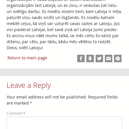
organizācijām šeit Latvijā, un es zinu, ir veikušas ļoti lielu
un svētīgu darbu. Es novēlu visiem tiem, kam Latvija ir mīļa,
paturēt viņu savās sirdīs un lūgšanās. Es novēlu katram
meklēt ceļus, kā viņš var uzturēt savas saites ar Latviju. Jūs
visi piederat Latvijai, bet savā ziņā arī Latvija Jums pieder.
Es aicinu visus nākt mums talkā, lai mēs celtu šo valsti par
diženu, par cēlu, par tādu, kādu mēs vēlētos to redzēt.
Dievs, svētī Latviju!
Return to main page
Leave a Reply
Your email address will not be published.
Required fields
are marked
*
Comment
*