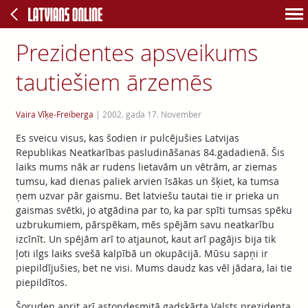
Prezidentes apsveikums
tautiešiem ārzemēs
Vaira Vīķe-Freiberga
|
2002. gada 17. November
Es sveicu visus, kas šodien ir pulcējušies Latvijas
Republikas Neatkarības pasludināšanas 84.gadadienā. Šis
laiks mums nāk ar rudens lietavām un vētrām, ar ziemas
tumsu, kad dienas paliek arvien īsākas un šķiet, ka tumsa
ņem uzvar pār gaismu. Bet latviešu tautai tie ir prieka un
gaismas svētki, jo atgādina par to, ka par spīti tumsas spēku
uzbrukumiem, pārspēkam, mēs spējām savu neatkarību
izcīnīt. Un spējām arī to atjaunot, kaut arī pagājis bija tik
ļoti ilgs laiks svešā kalpībā un okupācijā. Mūsu sapņi ir
piepildījušies, bet ne visi. Mums daudz kas vēl jādara, lai tie
piepildītos.
Šoruden aprit arī astoņdesmitā gadskārta Valsts prezidenta