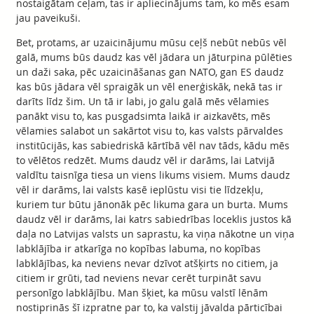
nostaigātam ceļam, tas ir apliecinājums tam, ko mēs esam
jau paveikuši.
Bet, protams, ar uzaicinājumu mūsu ceļš nebūt nebūs vēl
galā, mums būs daudz kas vēl jādara un jāturpina pūlēties
un daži saka, pēc uzaicināšanas gan NATO, gan ES daudz
kas būs jādara vēl spraigāk un vēl enerģiskāk, nekā tas ir
darīts līdz šim. Un tā ir labi, jo galu galā mēs vēlamies
panākt visu to, kas pusgadsimta laikā ir aizkavēts, mēs
vēlamies salabot un sakārtot visu to, kas valsts pārvaldes
institūcijās, kas sabiedriskā kārtībā vēl nav tāds, kādu mēs
to vēlētos redzēt. Mums daudz vēl ir darāms, lai Latvijā
valdītu taisnīga tiesa un viens likums visiem. Mums daudz
vēl ir darāms, lai valsts kasē ieplūstu visi tie līdzekļu,
kuriem tur būtu jānonāk pēc likuma gara un burta. Mums
daudz vēl ir darāms, lai katrs sabiedrības loceklis justos kā
daļa no Latvijas valsts un saprastu, ka viņa nākotne un viņa
labklājība ir atkarīga no kopības labuma, no kopības
labklājības, ka neviens nevar dzīvot atšķirts no citiem, ja
citiem ir grūti, tad neviens nevar cerēt turpināt savu
personīgo labklājību. Man šķiet, ka mūsu valstī lēnām
nostiprinās šī izpratne par to, ka valstij jāvalda pārticībai