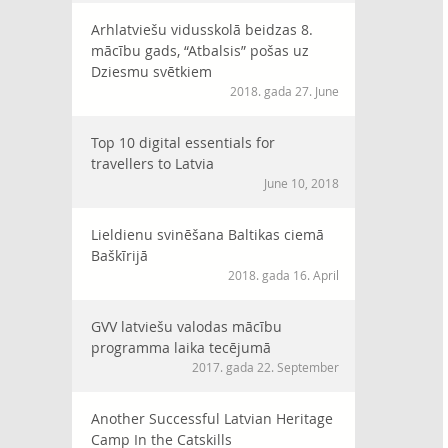
Arhlatviešu vidusskolā beidzas 8.
mācību gads, “Atbalsis” pošas uz
Dziesmu svētkiem
2018. gada 27. June
Top 10 digital essentials for
travellers to Latvia
June 10, 2018
Lieldienu svinēšana Baltikas ciemā
Baškīrijā
2018. gada 16. April
GVV latviešu valodas mācību
programma laika tecējumā
2017. gada 22. September
Another Successful Latvian Heritage
Camp In the Catskills