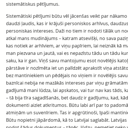
sistemātiskus pētījumus.
Sistemātiski pētījumi būtu vēl jācenšas veikt par nākamo 
daudzi ļaudis, kas ir krājuši personiskos arhīvus, daudz
personiskas intereses. Daži no tiem ir nodoti tālāk un nod
atkal mans mudinājums – katram atsevišķi, no sava paziņu
kas notiek ar arhīviem, ar viņu papīriem, lai neiznāk kā 
man piezvana un jautā, vai es nepazīstu tādu un tādu kung
saku, ka ir gan. Viņš savu mantojumu esot novēlējis katoļ
pārstāve ir nozīmēta iet un palīdzēt aprakstīt viņa atstāt
bez mantiniekiem un pēdējais no viņiem ir novēlējis savu
baznīcai nebija ne mazākās intereses par viņu grāmatām
gadījumā mani lūdza, lai apskatos, vai tur nav kas tāds,
– tā bija tīra sagadīšanās, bet daudz ir gadījumu, kad, k
dokumenti aiziet atkritumos. Būtu labi arī par to padom
atmiņām un suvenīriem. Tas ir apgrūtinoši, īpaši mantiniek
Būtu nopietni jāpārdomā, kā to Latvijai saglabāt. Latvijas 
nodot šādus dokumentus – tāpēc, lūdzu, nemetiet neko v