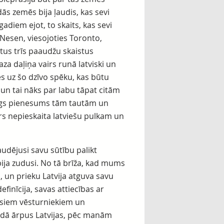
ās zemēs bija ļaudis, kas sevi
gadiem ejot, to skaits, kas sevi
 Nesen, viesojoties Toronto,
ktus trīs paaudžu skaistus
za daļiņa vairs runā latviski un
es uz šo dzīvo spēku, kas būtu
 un tai nāks par labu tāpat citām
rtīgs pienesums tām tautām un
vairs nepieskaita latviešu pulkam un
audējusi savu sūtību palikt
bija zudusi. No tā brīža, kad mums
 un prieku Latvija atguva savu
efinīcija, savas attiecības ar
 visiem vēsturniekiem un
imdā ārpus Latvijas, pēc manām