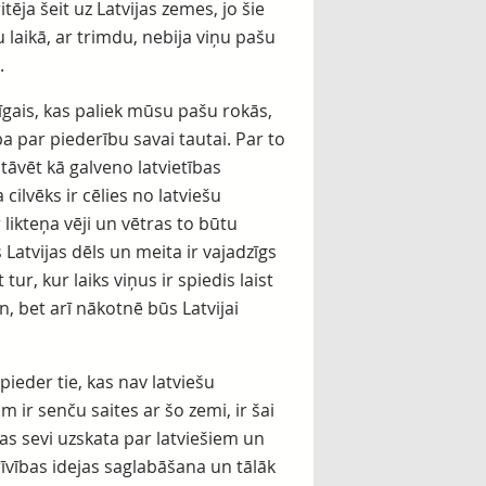
tēja šeit uz Latvijas zemes, jo šie
 laikā, ar trimdu, nebija viņu pašu
.
nīgais, kas paliek mūsu pašu rokās,
 par piederību savai tautai. Par to
tāvēt kā galveno latvietības
a cilvēks ir cēlies no latviešu
 likteņa vēji un vētras to būtu
Latvijas dēls un meita ir vajadzīgs
 tur, kur laiks viņus ir spiedis laist
n, bet arī nākotnē būs Latvijai
 pieder tie, kas nav latviešu
am ir senču saites ar šo zemi, ir šai
 kas sevi uzskata par latviešiem un
rīvības idejas saglabāšana un tālāk