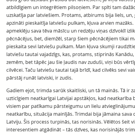
atbildīgiem un integrētiem pilsoņiem. Par spīti tam dažād
uzskatīja par latviešiem. Protams, atbirums bija liels, un, 
apzināti pieskaitīja latviešu pulkam, kļuva arvien mazāks.
apmeklēju sava tēva māsīcu un redzēju viņas dzīvoklī izli
pēcnācējus, bet, diemžēl, starp šiem pēcnācējiem tikai ma
pieskaita sevi latviešu pulkam. Man kļuva skumji raudzīti
latviešu tautai vajadzīgs, kas, protams, stiprinās Kanādu,
zemēm, bet tāpēc jau šie ļaudis nav zuduši, viņi būs vē
cilvēcei. Taču latviešu tautai tajā brīdī, kad cilvēks sevi 
pārstāj runāt latviski, ir zudis.
Gadiem ejot, trimda sarūk skaitliski, un tā mainās. Tā ir z
uzticīgiem neatkarīgai Latvijai apstākļos, kad neatkarība 
visiem par patīkamu pārsteigumu un lielu atvieglinājumu,
neatkarību, situācija mainījās. Trimdai bija jāmaina sava d
Latviju. Šis process turpinās, tas norisinās. Vēlētos šeit
interesentiem atgādināt – tās dzīves, kas norisinājās tr