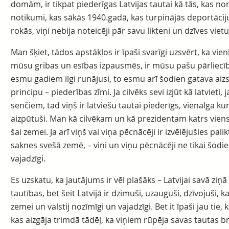
domām, ir tikpat piederīgas Latvijas tautai kā tās, kas nori
notikumi, kas sākās 1940.gadā, kas turpinājās deportāciju
rokās, viņi nebija noteicēji pār savu likteni un dzīves vietu
Man šķiet, tādos apstākļos ir īpaši svarīgi uzsvērt, ka vie
mūsu gribas un esības izpausmēs, ir mūsu pašu pārliecība
esmu gadiem ilgi runājusi, to esmu arī šodien gatava aizs
principu – piederības zīmi. Ja cilvēks sevi izjūt kā latvieti, j
senčiem, tad viņš ir latviešu tautai piederīgs, vienalga kur
aizpūtuši. Man kā cilvēkam un kā prezidentam katrs viens 
šai zemei. Ja arī viņš vai viņa pēcnācēji ir izvēlējušies palikt
saknes svešā zemē, – viņi un viņu pēcnācēji ne tikai šodie
vajadzīgi.
Es uzskatu, ka jautājums ir vēl plašāks – Latvijai savā ziņā
tautības, bet šeit Latvijā ir dzimuši, uzauguši, dzīvojuši, k
zemei un valstij nozīmīgi un vajadzīgi. Bet it īpaši jau tie,
kas aizgāja trimdā tādēļ, ka viņiem rūpēja savas tautas b