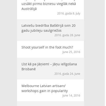
uzsākt pirmo biznesu vieglāk nekā
Austrālijā
2016. gada 8. July
Latviešu biedrība Baškīrijā svin 20
gadu jubileju saulgriežos
2016. gada 28. June
Shoot yourself in the foot much?
June 25, 2016
Līst kā pa Jāņiem! – Jāņu ielīgošana
Brisbanē
2016. gada 24. June
Melbourne Latvian artisans’
workshops gain in popularity
June 14, 2016