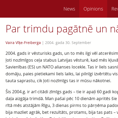
News
Opinions
Re
Par trimdu pagātnē un n
Vaira Vīķe-Freiberga
|
2004. gada 30. September
2004. gads ir vēsturisks gads, un to mēs ilgi vēl atcerēsimi
ļoti nozīmīgos ceļa stabus Latvijas vēsturē, kad mēs kļuvā
Savienības (ES) un NATO alianses locekle. Tas ir liels sa
domāju, paies pietiekami liels laiks, lai pilnīgi izvērtētu vi
tauta saprastu, cik ļoti nozīmīgs tas ir mūsu nākotnei.
Šis 2004.g. ir arī citādi zīmīgs gads – tie ir apaļi 60 gadi
daļa aizgāja trimdā. Man pašai pēc 10 dienām apritēs šie a
rītā mēs atstājām Rīgu, 3 dienas pirms to pārņēma padom
bija mazliet agrāk, bet rezultāts, protams, bija tas pats 