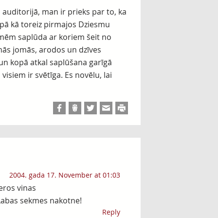
auditorijā, man ir prieks par to, ka
opā kā toreiz pirmajos Dziesmu
emēm saplūda ar koriem šeit no
amās jomās, arodos un dzīves
a un kopā atkal saplūšana garīgā
isiem ir svētīga. Es novēlu, lai
2004. gada 17. November at 01:03
eros vinas
 Labas sekmes nakotne!
Reply