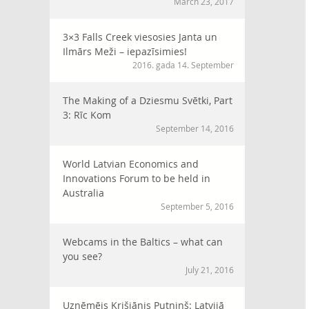
March 23, 2017
3×3 Falls Creek viesosies Janta un
Ilmārs Meži – iepazīsimies!
2016. gada 14. September
The Making of a Dziesmu Svētki, Part
3: Rīc Kom
September 14, 2016
World Latvian Economics and
Innovations Forum to be held in
Australia
September 5, 2016
Webcams in the Baltics – what can
you see?
July 21, 2016
Uzņēmējs Krišjānis Putniņš: Latvijā