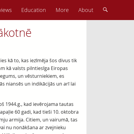
views
Education
More
About
ākotnē
es kā to, kas iezīmēja šos divus tik
m kā valsts pilntiesīga Eiropas
sniegums, un vēsturniekiem, es
sās niansēs un indikācijās un arī lai
 kopš 1944.g., kad ievērojama tautas
paļie 60 gadi, kad tieši 10. oktobra
ju armija. Citiem, un vairumā, tas
– vai nu nonākšana ar zvejnieku