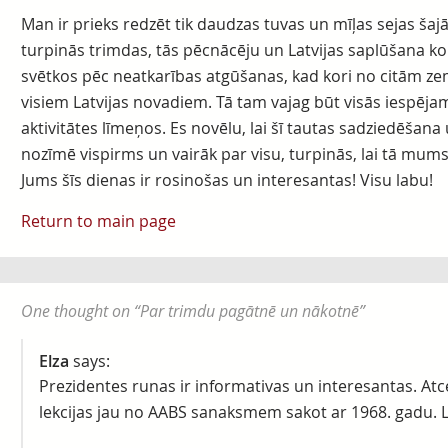
Man ir prieks redzēt tik daudzas tuvas un mīļas sejas šajā 
turpinās trimdas, tās pēcnācēju un Latvijas saplūšana k
svētkos pēc neatkarības atgūšanas, kad kori no citām z
visiem Latvijas novadiem. Tā tam vajag būt visās iespēj
aktivitātes līmeņos. Es novēlu, lai šī tautas sadziedēšan
nozīmē vispirms un vairāk par visu, turpinās, lai tā mums v
Jums šīs dienas ir rosinošas un interesantas! Visu labu!
Return to main page
One thought on “
Par trimdu pagātnē un nākotnē
”
Elza
says:
Prezidentes runas ir informativas un interesantas. Atc
lekcijas jau no AABS sanaksmem sakot ar 1968. gadu.