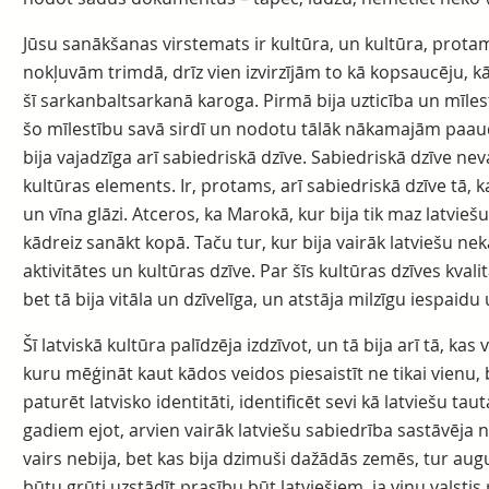
Jūsu sanākšanas virstemats ir kultūra, un kultūra, protam
nokļuvām trimdā, drīz vien izvirzījām to kā kopsaucēju, k
šī sarkanbaltsarkanā karoga. Pirmā bija uzticība un mīlest
šo mīlestību savā sirdī un nodotu tālāk nākamajām paaud
bija vajadzīga arī sabiedriskā dzīve. Sabiedriskā dzīve nev
kultūras elements. Ir, protams, arī sabiedriskā dzīve tā, k
un vīna glāzi. Atceros, ka Marokā, kur bija tik maz latvieš
kādreiz sanākt kopā. Taču tur, kur bija vairāk latviešu ne
aktivitātes un kultūras dzīve. Par šīs kultūras dzīves kval
bet tā bija vitāla un dzīvelīga, un atstāja milzīgu iespai
Šī latviskā kultūra palīdzēja izdzīvot, un tā bija arī tā, kas 
kuru mēģināt kaut kādos veidos piesaistīt ne tikai vienu,
paturēt latvisko identitāti, identificēt sevi kā latviešu tau
gadiem ejot, arvien vairāk latviešu sabiedrība sastāvēja 
vairs nebija, bet kas bija dzimuši dažādās zemēs, tur aug
būtu grūti uzstādīt prasību būt latviešiem, ja viņu valstis