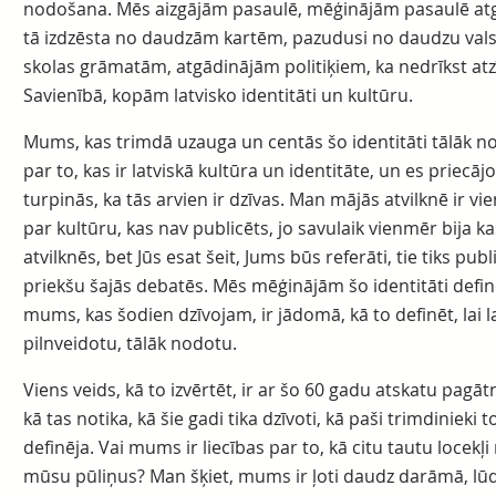
nodošana. Mēs aizgājām pasaulē, mēģinājām pasaulē atgādi
tā izdzēsta no daudzām kartēm, pazudusi no daudzu vals
skolas grāmatām, atgādinājām politiķiem, ka nedrīkst atz
Savienībā, kopām latvisko identitāti un kultūru.
Mums, kas trimdā uzauga un centās šo identitāti tālāk no
par to, kas ir latviskā kultūra un identitāte, un es priecāj
turpinās, ka tās arvien ir dzīvas. Man mājās atvilknē ir 
par kultūru, kas nav publicēts, jo savulaik vienmēr bija ka
atvilknēs, bet Jūs esat šeit, Jums būs referāti, tie tiks publ
priekšu šajās debatēs. Mēs mēģinājām šo identitāti definēt
mums, kas šodien dzīvojam, ir jādomā, kā to definēt, lai 
pilnveidotu, tālāk nodotu.
Viens veids, kā to izvērtēt, ir ar šo 60 gadu atskatu pagātnē
kā tas notika, kā šie gadi tika dzīvoti, kā paši trimdinieki t
definēja. Vai mums ir liecības par to, kā citu tautu locekļ
mūsu pūliņus? Man šķiet, mums ir ļoti daudz darāmā, lū