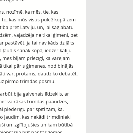
s, nozīmē, ka mēs, tie, kas
ā to, kas mūs visus pulcē kopā zem
ība pret Latviju, un, lai saglabātu
zēm, vajadzēja ne tikai ģimeni, bet
ar pastāvēt, ja tai nav kāds dziļāks
a ļaudis sanāk kopā, iedzer kafiju
u, mēs bijām priecīgi, ka varējām
kā tikai pāris ģimenes, nodibinājās
itāti var, protams, daudz ko debatēt,
du uz pirmo trimdas posmu.
varbūt bija galvenais līdzeklis, ar
 bet vairākas trimdas paaudzes,
tai piederīgu par spīti tam, ka,
no ļaudīm, kas nekādi trimdinieki
uši un izglītojušies un kam būtībā
 pieprasīja būt par tās zemes