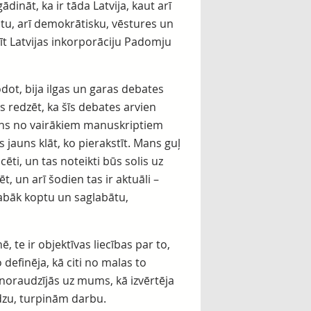
nāt, ka ir tāda Latvija, kaut arī
tu, arī demokrātisku, vēstures un
īt Latvijas inkorporāciju Padomju
dot, bija ilgas un garas debates
os redzēt, ka šīs debates arvien
viens no vairākiem manuskriptiem
s jauns klāt, ko pierakstīt. Mans guļ
icēti, un tas noteikti būs solis uz
, un arī šodien tas ir aktuāli –
labāk koptu un saglabātu,
, te ir objektīvas liecības par to,
o definēja, kā citi no malas to
i noraudzījās uz mums, kā izvērtēja
dzu, turpinām darbu.