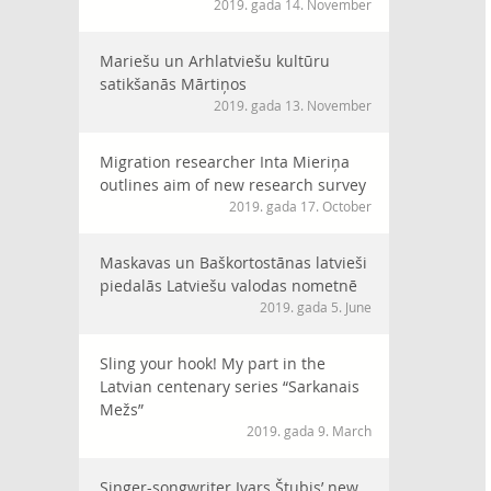
2019. gada 14. November
Mariešu un Arhlatviešu kultūru
satikšanās Mārtiņos
2019. gada 13. November
Migration researcher Inta Mieriņa
outlines aim of new research survey
2019. gada 17. October
Maskavas un Baškortostānas latvieši
piedalās Latviešu valodas nometnē
2019. gada 5. June
Sling your hook! My part in the
Latvian centenary series “Sarkanais
Mežs”
2019. gada 9. March
Singer-songwriter Ivars Štubis’ new