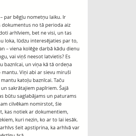
– par bēgļu nometņu laiku. Ir
us dokumentus no tā perioda aiz
oti arhīviem, bet ne visi, un tas
 loka, lūdzu interesējaties par to,
man – viena kolēģe darbā kādu dienu
u, vai viņš neesot latvietis? Es
u baznīcai, un viņa kā tā ordeņa
o mantu. Viņi abi ar sievu miruši
 mantu katoļu baznīcai. Taču
 un sakrātajiem papīriem. Šajā
 kas būtu saglabājams un paturams
ādam cilvēkam nomirstot, šie
āt, kas notiek ar dokumentiem,
iem, kuri nezin, ko ar to lai iesāk.
arhīvs šeit apstiprina, ka arhīvā var
ērtīgu ārā.