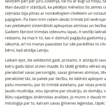
laiviņām pāri pār jūru Zviedrijā, vai nu ar kuģi uz Poliju, t
Man daudzi ir stāstījuši, ka pēdējos mēnešos šis zemes ceļš
ceļmalas bija pilnas ar nonāvētajiem cilvēkiem un noša
pajūgiem. Pa šiem trim ceļiem devās trimdā ļoti ievērojam
nav pietiekami sistemātiski apkopotas atmiņas un liecības
Gadiem šķirstot trimdas izdevumu lapas, it sevišķi laikra
redzams, ka maz ir to, kas ir dzimuši pagājuša gadsimt
sākumā, arī no manas paaudzes tur sāk parādīties to cilvēk
bērni, kad atstāja Latviju.
Laikam ejot, šie sešdesmit gadi, protams, ir atstājuši sav
katru gadu kļūst arvien mazāk. Es tādēļ gribētu vēlreiz atg
pierakstiet savas personīgās, savas ģimenes atmiņas, t
pierakstiet tās, lai paliek par liecību, ko kādreiz apkopot
pašu momentu, par šo trimdā aiziešanu, par viņas precī
ļaudis mudināja, viņu izpratne par situāciju, es domāju,
Būtu vajadzīgas zinātniskas analīzes, jo mums ir daudz m
mitoloģija par to, katram savas ģimenes leģendas, tāpēc 