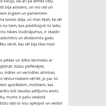
ad Vāciju, vai arī pa zemes ceļu.
 bija asiņains, un visi ceļi un
utiem zirgiem un pamestiem
a tautas daļa, un man šķiet, ka vēl
 no tiem, kas piedzīvojuši šo laiku.
kstu nāves sludinājumus, ir skaidri
a padsmitos un divdesmito gadu
u vārdi, kas vēl bija tikai mazi
as pēdas un dzīvo liecinieku ar
ādināt: lūdzu piefiksējiet,
ēvu, mātes un vecmātes atmiņas,
 un vēsturniekiem vērtēt, jo par šo
ziem apstākļiem, motīviem, kas
 varētu būt daudzu pētījumu avots.
ītu, mums ir pašu veidotā
būtu labi to visu apkopot un veidot