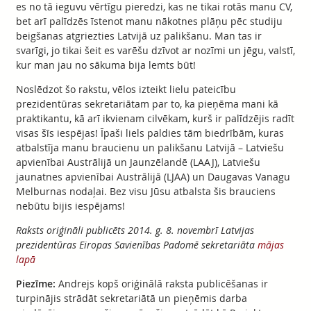
es no tā ieguvu vērtīgu pieredzi, kas ne tikai rotās manu CV,
bet arī palīdzēs īstenot manu nākotnes plāņu pēc studiju
beigšanas atgriezties Latvijā uz palikšanu. Man tas ir
svarīgi, jo tikai šeit es varēšu dzīvot ar nozīmi un jēgu, valstī,
kur man jau no sākuma bija lemts būt!
Noslēdzot šo rakstu, vēlos izteikt lielu pateicību
prezidentūras sekretariātam par to, ka pieņēma mani kā
praktikantu, kā arī ikvienam cilvēkam, kurš ir palīdzējis radīt
visas šīs iespējas! Īpaši liels paldies tām biedrībām, kuras
atbalstīja manu braucienu un palikšanu Latvijā – Latviešu
apvienībai Austrālijā un Jaunzēlandē (LAAJ), Latviešu
jaunatnes apvienībai Austrālijā (LJAA) un Daugavas Vanagu
Melburnas nodaļai. Bez visu Jūsu atbalsta šis brauciens
nebūtu bijis iespējams!
Raksts oriģināli publicēts 2014. g. 8. novembrī Latvijas
prezidentūras Eiropas Savienības Padomē sekretariāta
mājas
lapā
Piezīme:
Andrejs kopš oriģinālā raksta publicēšanas ir
turpinājis strādāt sekretariātā un pieņēmis darba