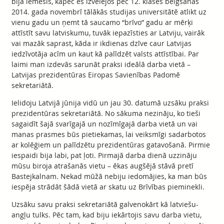
bija iemesls, kāpēc es izvēlējos pēc 12. klases beigšanas
2014. gada novembrī tālākās studijas universitātē atlikt uz
vienu gadu un ņemt tā saucamo “brīvo” gadu ar mērķi
attīstīt savu latviskumu, tuvāk iepazīsties ar Latviju, vairāk
vai mazāk saprast, kāda ir ikdienas dzīve caur Latvijas
iedzīvotāja acīm un kaut kā palīdzēt valsts attīstībai. Par
laimi man izdevās sarunāt praksi ideālā darba vietā –
Latvijas prezidentūras Eiropas Savienības Padomē
sekretariātā.
Ielidoju Latvijā jūnija vidū un jau 30. datumā uzsāku praksi
prezidentūras sekretariātā. No sākuma nezināju, ko tieši
sagaidīt šajā svarīgajā un nozīmīgajā darba vietā un vai
manas prasmes būs pietiekamas, lai veiksmīgi sadarbotos
ar kolēģiem un palīdzētu prezidentūras gatavošanā. Pirmie
iespaidi bija labi, pat ļoti. Pirmajā darba dienā uzzināju
mūsu biroja atrašanās vietu – ēkas augšējā stāvā pretī
Bastejkalnam. Nekad mūžā nebiju iedomājies, ka man būs
iespēja strādāt šādā vietā ar skatu uz Brīvības pieminekli.
Uzsāku savu praksi sekretariātā galvenokārt kā latviešu-
angļu tulks. Pēc tam, kad biju iekārtojis savu darba vietu,