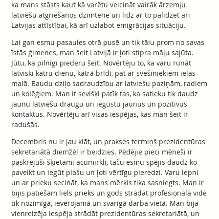
ka mans stāsts kaut kā varētu veicināt vairāk ārzemju
latviešu atgriešanos dzimtenē un līdz ar to palīdzēt arī
Latvijas attīstībai, kā arī uzlabot emigrācijas situāciju.
Lai gan esmu pasaules otrā pusē un tik tālu prom no savas
īstās ģimenes, man šeit Latvijā ir ļoti stipra māju sajūta.
Jūtu, ka pilnīgi piederu šeit. Novērtēju to, ka varu runāt
latviski katru dienu, katrā brīdī, pat ar svešiniekiem ielas
malā. Baudu dziļo sadraudzību ar latviešu paziņām, radiem
un kolēģiem. Man it sevišķi patīk tas, ka satieku tik daudz
jaunu latviešu draugu un iegūstu jaunus un pozitīvus
kontaktus. Novērtēju arī visas iespējas, kas man šeit ir
radušās.
Decembris nu ir jau klāt, un prakses termiņš prezidentūras
sekretariātā diemžēl ir beidzies. Pēdējie pieci mēneši ir
paskrējuši šķietami acumirklī, taču esmu spējis daudz ko
paveikt un iegūt plašu un ļoti vērtīgu pieredzi. Varu lepni
un ar prieku secināt, ka mans mērķis tika sasniegts. Man ir
bijis patiešam liels prieks un gods strādāt profesionālā vidē
tik nozīmīgā, ievērojamā un svarīgā darba vietā. Man bija
vienreizēja iespēja strādāt prezidentūras sekretariātā, un