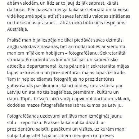
abām valodām, un līdz ar to ļauj dziļāk saprast, kā tās
darbojas. Pēc pavisam neilga laika sekretariātā un latviešu
vidē kopumā spēju attīstīt savas latviešu valodas zināšanas
un tulkošanas prasmes – ātrāk nekā būtu bijis iespējams
Austrālijā.
Praksē man bija iespēja ne tikai piedāvāt savas dzimtās
angļu valodas zināšanas, bet arī nodarboties ar vienu no
maniem mīļākiem hobijiem – fotografēšanu. Sekretariātā
strādāju Prezidentūras komunikācijas un sabiedrisko
attiecību departamentā, kura pārziņā ir sekretariāta mājas
lapas uzturēšana un prezidentūras mājas lapas izstrāde.
Tam ir nepieciešamas fotogrāfijas no prezidentūras
gatavošanās pasākumem, kā arī bildes, kuras stāsta par
Latviju un ataino tās bagātības, piemēram, kultūru un
dabu. Tāpēc brīvajā laikā varēju apvienot darbu un izklaidi,
dodoties mazos fotografēšanas izbraukumos pa Latviju.
Fotografēšanas uzdevumi arī ļāva man izmēģināt jaunu
stilu – reportāžu. Prakses laikā notika dažādi ar
prezidentūru saistīti pasākumi un vizītes, uz kurām mani
sūtīja fotografēt kopā ar citiem medijiem un preses