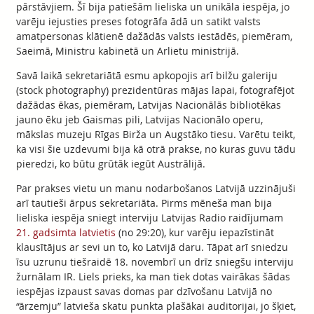
pārstāvjiem. Šī bija patiešām lieliska un unikāla iespēja, jo
varēju iejusties preses fotogrāfa ādā un satikt valsts
amatpersonas klātienē dažādās valsts iestādēs, piemēram,
Saeimā, Ministru kabinetā un Arlietu ministrijā.
Savā laikā sekretariātā esmu apkopojis arī bilžu galeriju
(stock photography) prezidentūras mājas lapai, fotografējot
dažādas ēkas, piemēram, Latvijas Nacionālās bibliotēkas
jauno ēku jeb Gaismas pili, Latvijas Nacionālo operu,
mākslas muzeju Rīgas Birža un Augstāko tiesu. Varētu teikt,
ka visi šie uzdevumi bija kā otrā prakse, no kuras guvu tādu
pieredzi, ko būtu grūtāk iegūt Austrālijā.
Par prakses vietu un manu nodarbošanos Latvijā uzzinājuši
arī tautieši ārpus sekretariāta. Pirms mēneša man bija
lieliska iespēja sniegt interviju Latvijas Radio raidījumam
21. gadsimta latvietis
(no 29:20), kur varēju iepazīstināt
klausītājus ar sevi un to, ko Latvijā daru. Tāpat arī sniedzu
īsu uzrunu tiešraidē 18. novembrī un drīz sniegšu interviju
žurnālam IR. Liels prieks, ka man tiek dotas vairākas šādas
iespējas izpaust savas domas par dzīvošanu Latvijā no
“ārzemju” latvieša skatu punkta plašākai auditorijai, jo šķiet,