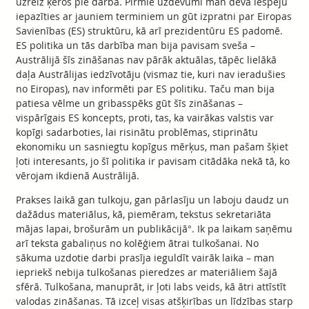
uzreiz ķēros pie darba. Pirmie uzdevumi man deva iespēju
iepazīties ar jauniem terminiem un gūt izpratni par Eiropas
Savienības (ES) struktūru, kā arī prezidentūru ES padomē.
ES politika un tās darbība man bija pavisam sveša –
Austrālijā šīs zināšanas nav pārāk aktuālas, tāpēc lielākā
daļa Austrālijas iedzīvotāju (vismaz tie, kuri nav ieradušies
no Eiropas), nav informēti par ES politiku. Taču man bija
patiesa vēlme un gribasspēks gūt šīs zināšanas –
vispārīgais ES koncepts, proti, tas, ka vairākas valstis var
kopīgi sadarboties, lai risinātu problēmas, stiprinātu
ekonomiku un sasniegtu kopīgus mērķus, man pašam šķiet
ļoti interesants, jo šī politika ir pavisam citādāka nekā tā, ko
vērojam ikdienā Austrālijā.
Prakses laikā gan tulkoju, gan pārlasīju un laboju daudz un
dažādus materiālus, kā, piemēram, tekstus sekretariāta
mājas lapai, brošurām un publikācijā°. Ik pa laikam saņēmu
arī teksta gabaliņus no kolēģiem ātrai tulkošanai. No
sākuma uzdotie darbi prasīja ieguldīt vairāk laika – man
iepriekš nebija tulkošanas pieredzes ar materiāliem šajā
sfērā. Tulkošana, manuprāt, ir ļoti labs veids, kā ātri attīstīt
valodas zināšanas. Tā izceļ visas atšķirības un līdzības starp