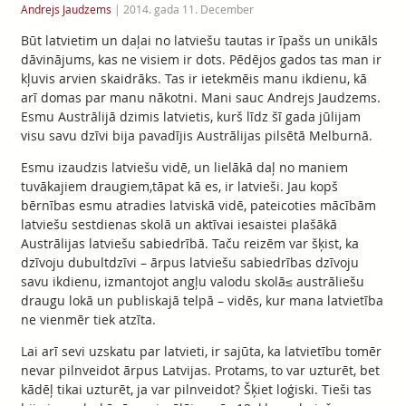
Andrejs Jaudzems
|
2014. gada 11. December
Būt latvietim un daļai no latviešu tautas ir īpašs un unikāls
dāvinājums, kas ne visiem ir dots. Pēdējos gados tas man ir
kļuvis arvien skaidrāks. Tas ir ietekmēis manu ikdienu, kā
arī domas par manu nākotni. Mani sauc Andrejs Jaudzems.
Esmu Austrālijā dzimis latvietis, kurš līdz šī gada jūlijam
visu savu dzīvi bija pavadījis Austrālijas pilsētā Melburnā.
Esmu izaudzis latviešu vidē, un lielākā daļ no maniem
tuvākajiem draugiem,tāpat kā es, ir latvieši. Jau kopš
bērnības esmu atradies latviskā vidē, pateicoties mācībām
latviešu sestdienas skolā un aktīvai iesaistei plašākā
Austrālijas latviešu sabiedrībā. Taču reizēm var šķist, ka
dzīvoju dubultdzīvi – ārpus latviešu sabiedrības dzīvoju
savu ikdienu, izmantojot angļu valodu skolā≤ austrāliešu
draugu lokā un publiskajā telpā – vidēs, kur mana latvietība
ne vienmēr tiek atzīta.
Lai arī sevi uzskatu par latvieti, ir sajūta, ka latvietību tomēr
nevar pilnveidot ārpus Latvijas. Protams, to var uzturēt, bet
kādēļ tikai uzturēt, ja var pilnveidot? Šķiet loģiski. Tieši tas