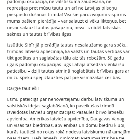
padomju okupācija, ne valstiskuma zaudēšana, ne
represijas pret mūsu tautu un arī ne Latvijas pilsoņu
piespiedu došanās trimdā! Visi šie pārdzīvojumi vispirms
mums pašiem pierādīja – var salauzt cilvēku likteņus, bet
nevar salauzt tautas pašapziņu, nevar iznīdēt latviskās
saknes un tautas brīvības ilgas.
Izsūtītie Sibīrijā pierādīja tautas nesalaužamo gara spēku,
trimdas latvieši apliecināja, ka valsts un tautas vērtības var
tikt godātas un saglabātas tālu aiz tās robežām, 50 gadu
ilgais padomju okupācijas jūgs Latvijā atsedza vienkāršu
patiesību – dziļi tautas atmiņā noglabātais brīvības gars ar
milzu spēku spēj izlauzties pat pie vismazākās cerības.
Dārgie tautieši!
Esmu pateicīgs par nenovērtējamu darbu latviskuma un
valstiskās idejas saglabāšanā, ko paveikušas trimdā
izveidotās latviešu organizācijas: Pasaules brīvo latviešu
apvienība, Amerikas latviešu apvienība, Daugavas Vanagi
un visas tās biedrības, apvienības un domu biedru klubi,
kurās tautieši no rokas rokā nodeva latviskumu nākamajām
paaudzēm. Tieši latviešu diplomāti Rietumvalstīs bija tie,