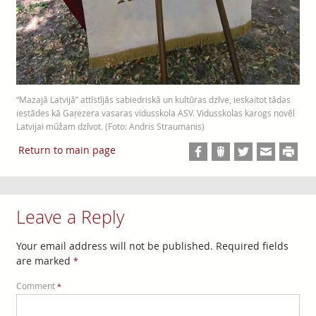
“Mazajā Latvijā” attīstījās sabiedriskā un kultūras dzīve, ieskaitot tādas
iestādes kā Gaŗezera vasaras vidusskola ASV. Vidusskolas karogs novēl
Latvijai mūžam dzīvot. (Foto: Andris Straumanis)
Return to main page
Leave a Reply
Your email address will not be published.
Required fields
are marked
*
Comment
*