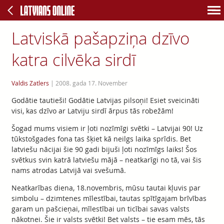
Latviskā pašapziņa dzīvo
katra cilvēka sirdī
Valdis Zatlers
|
2008. gada 17. November
Godātie tautieši! Godātie Latvijas pilsoņi! Esiet sveicināti
visi, kas dzīvo ar Latviju sirdī ārpus tās robežām!
Šogad mums visiem ir ļoti nozīmīgi svētki – Latvijai 90! Uz
tūkstošgades fona tas šķiet kā neilgs laika sprīdis. Bet
latviešu nācijai šie 90 gadi bijuši ļoti nozīmīgs laiks! Šos
svētkus svin katrā latviešu mājā – neatkarīgi no tā, vai šis
nams atrodas Latvijā vai svešumā.
Neatkarības diena, 18.novembris, mūsu tautai kļuvis par
simbolu – dzimtenes mīlestībai, tautas spītīgajam brīvības
garam un pašcieņai, mīlestībai un ticībai savas valsts
nākotnei. Šie ir valsts svētki! Bet valsts – tie esam mēs, tās