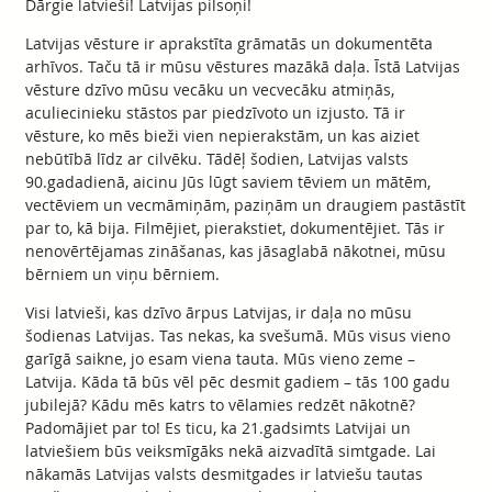
Dārgie latvieši! Latvijas pilsoņi!
Latvijas vēsture ir aprakstīta grāmatās un dokumentēta
arhīvos. Taču tā ir mūsu vēstures mazākā daļa. Īstā Latvijas
vēsture dzīvo mūsu vecāku un vecvecāku atmiņās,
aculiecinieku stāstos par piedzīvoto un izjusto. Tā ir
vēsture, ko mēs bieži vien nepierakstām, un kas aiziet
nebūtībā līdz ar cilvēku. Tādēļ šodien, Latvijas valsts
90.gadadienā, aicinu Jūs lūgt saviem tēviem un mātēm,
vectēviem un vecmāmiņām, paziņām un draugiem pastāstīt
par to, kā bija. Filmējiet, pierakstiet, dokumentējiet. Tās ir
nenovērtējamas zināšanas, kas jāsaglabā nākotnei, mūsu
bērniem un viņu bērniem.
Visi latvieši, kas dzīvo ārpus Latvijas, ir daļa no mūsu
šodienas Latvijas. Tas nekas, ka svešumā. Mūs visus vieno
garīgā saikne, jo esam viena tauta. Mūs vieno zeme –
Latvija. Kāda tā būs vēl pēc desmit gadiem – tās 100 gadu
jubilejā? Kādu mēs katrs to vēlamies redzēt nākotnē?
Padomājiet par to! Es ticu, ka 21.gadsimts Latvijai un
latviešiem būs veiksmīgāks nekā aizvadītā simtgade. Lai
nākamās Latvijas valsts desmitgades ir latviešu tautas