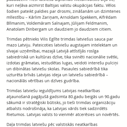
kuri neļāva aizmirst Baltijas valstu okupācijas faktu. Vēlos
šodien pateikt paldies par drosmi, zināšanām un dzimtenes
mīlestību – Kārlim Zariņam, Arnoldam Spekkem, Alfrēdam
Bīlmanim, Voldemāram Salnajam, Jūlijam Feldmanim,
Anatolam Dinbergam un daudziem jo daudziem citiem.
Trimdas pētnieks Vilis Eglīte trimdas latviešus sauca par
mazo Latviju. Pateicoties latviešu augstajam intelektam un
sīvajai uzņēmībai, mazajā Latvijā attīstījās rosīga
sabiedriskā un kultūras dzīve, tika svinēti nacionālie svētki,
izdotas grāmatas, iestudētas lugas, veidoti interešu pulciņi
un dibinātas latviešu skolas. Pasaules sabiedrībā tika
uzturēta brīvās Latvijas ideja un latviešu sabiedrībā –
nacionālās vērtības un dzīves gudrība.
Trimdas latviešu ieguldījums Latvijas neatkarības
atjaunošanā pagājušā gadsimta 80.gadu beigās un 90.gadu
sākumā ir stratēģiski būtisks, jo tieši trimdas organizāciju
atbalsts nodrošināja, ka Latvijas vārds tiek sadzirdēts
Rietumos. Latvijas valsts to vienmēr atcerēsies un novērtēs.
Daļa trimdas latviešu pēc valstiskās neatkarības