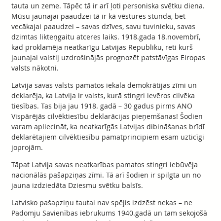
tauta un zeme. Tāpēc tā ir arī ļoti personiska svētku diena.
Mūsu jaunajai paaudzei tā ir kā vēstures stunda, bet
vecākajai paaudzei – savas dzīves, savu tuvinieku, savas
dzimtas likteņgaitu atceres laiks. 1918.gada 18.novembrī,
kad proklamēja neatkarīgu Latvijas Republiku, reti kurš
jaunajai valstij uzdrošinājās prognozēt patstāvīgas Eiropas
valsts nākotni.
Latvija savas valsts pamatos iekala demokrātijas zīmi un
deklarēja, ka Latvija ir valsts, kurā stingri ievēros cilvēka
tiesības. Tas bija jau 1918. gadā – 30 gadus pirms ANO
Vispārējās cilvēktiesību deklarācijas pieņemšanas! Šodien
varam apliecināt, ka neatkarīgās Latvijas dibināšanas brīdī
deklarētajiem cilvēktiesību pamatprincipiem esam uzticīgi
joprojām.
Tāpat Latvija savas neatkarības pamatos stingri iebūvēja
nacionālās pašapziņas zīmi. Tā arī šodien ir spilgta un no
jauna izdziedāta Dziesmu svētku balsīs.
Latvisko pašapziņu tautai nav spējis izdzēst nekas – ne
Padomju Savienības iebrukums 1940.gadā un tam sekojošā