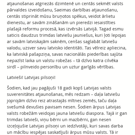
atjaunošanas atgriezās dzimtenē un centās sekmēt valsts
pārvaldes izveidošanu, Saeimas darbības atjaunošanu,
centās stiprināt mūsu bruņotos spēkus, veidot ārlietu
dienestu, ar savām zināšanām un pieredzi iesaistīties
plašajā reformu procesā, kas izvērsās Latvijā. Tagad esmu
saticis daudzus trimdas latviešu jauniešus, kuri ļoti lepojas
ar savām latviskajām saknēm, cenšas saglabāt latviešu
valodu, uzsver savu latvisko identitāti. Tas vēlreiz apliecina,
ka latviskā pašapziņa, savas nacionālās piederības sajūta
nepazīst laika un valstu robežas – tā dzīvo katra cilvēka
sirdī – pilnveido personību un uztur garīgās vērtības.
Latvieši! Latvijas pilsoņi!
Šodien, kad jau pagājuši 18 gadi kopš Latvijas valsts
suverenitātes atjaunošanas, mēs redzam – daļa latviešu
joprojām dzīvo reiz atrastajās mītnes zemēs, taču daļa
svešumā devušies pavisam nesen. Šodien ārpus Latvijas
valsts robežām veidojas jauna latviešu diaspora. Tajā ir gan
trimdas latvieši, viņu bērni un mazbērni, gan nesen
izceļojušie Latvijas pilsoņi un iedzīvotāji, kuri savas darba
un mācību iespējas saskatījuši ārpus mūsu valsts. Tā ir