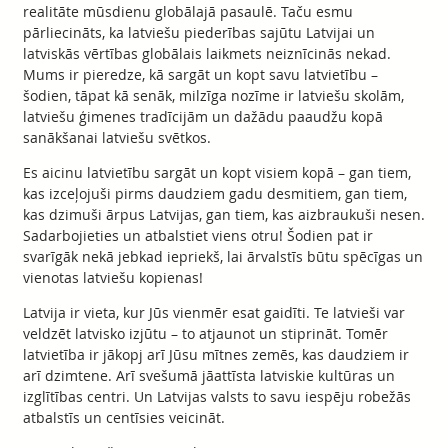
realitāte mūsdienu globālajā pasaulē. Taču esmu
pārliecināts, ka latviešu piederības sajūtu Latvijai un
latviskās vērtības globālais laikmets neiznīcinās nekad.
Mums ir pieredze, kā sargāt un kopt savu latvietību –
šodien, tāpat kā senāk, milzīga nozīme ir latviešu skolām,
latviešu ģimenes tradīcijām un dažādu paaudžu kopā
sanākšanai latviešu svētkos.
Es aicinu latvietību sargāt un kopt visiem kopā – gan tiem,
kas izceļojuši pirms daudziem gadu desmitiem, gan tiem,
kas dzimuši ārpus Latvijas, gan tiem, kas aizbraukuši nesen.
Sadarbojieties un atbalstiet viens otru! Šodien pat ir
svarīgāk nekā jebkad iepriekš, lai ārvalstīs būtu spēcīgas un
vienotas latviešu kopienas!
Latvija ir vieta, kur Jūs vienmēr esat gaidīti. Te latvieši var
veldzēt latvisko izjūtu – to atjaunot un stiprināt. Tomēr
latvietība ir jākopj arī Jūsu mītnes zemēs, kas daudziem ir
arī dzimtene. Arī svešumā jāattīsta latviskie kultūras un
izglītības centri. Un Latvijas valsts to savu iespēju robežās
atbalstīs un centīsies veicināt.