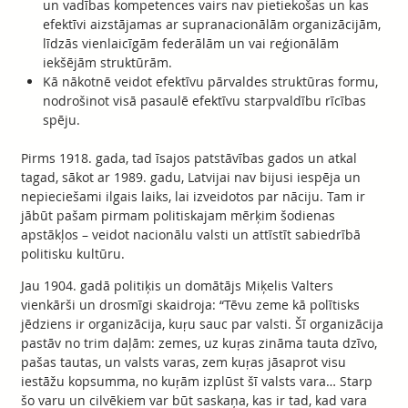
un vadības kompetences vairs nav pietiekošas un kas
efektīvi aizstājamas ar supranacionālām organizācijām,
līdzās vienlaicīgām federālām un vai reģionālām
iekšējām struktūrām.
Kā nākotnē veidot efektīvu pārvaldes struktūras formu,
nodrošinot visā pasaulē efektīvu starpvaldību rīcības
spēju.
Pirms 1918. gada, tad īsajos patstāvības gados un atkal
tagad, sākot ar 1989. gadu, Latvijai nav bijusi iespēja un
nepieciešami ilgais laiks, lai izveidotos par nāciju. Tam ir
jābūt pašam pirmam politiskajam mērķim šodienas
apstākļos – veidot nacionālu valsti un attīstīt sabiedrībā
politisku kultūru.
Jau 1904. gadā politiķis un domātājs Miķelis Valters
vienkārši un drosmīgi skaidroja: “Tēvu zeme kā polītisks
jēdziens ir organizācija, kuŗu sauc par valsti. Šī organizācija
pastāv no trim daļām: zemes, uz kuŗas zināma tauta dzīvo,
pašas tautas, un valsts varas, zem kuŗas jāsaprot visu
iestāžu kopsumma, no kuŗām izplūst šī valsts vara… Starp
šo varu un cilvēkiem var būt saskaņa, kas ir tad, kad vara