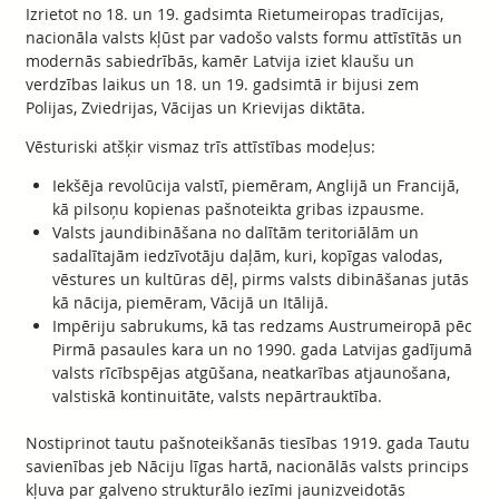
Izrietot no 18. un 19. gadsimta Rietumeiropas tradīcijas,
nacionāla valsts kļūst par vadošo valsts formu attīstītās un
modernās sabiedrībās, kamēr Latvija iziet klaušu un
verdzības laikus un 18. un 19. gadsimtā ir bijusi zem
Polijas, Zviedrijas, Vācijas un Krievijas diktāta.
Vēsturiski atšķir vismaz trīs attīstības modeļus:
Iekšēja revolūcija valstī, piemēram, Anglijā un Francijā,
kā pilsoņu kopienas pašnoteikta gribas izpausme.
Valsts jaundibināšana no dalītām teritoriālām un
sadalītajām iedzīvotāju daļām, kuri, kopīgas valodas,
vēstures un kultūras dēļ, pirms valsts dibināšanas jutās
kā nācija, piemēram, Vācijā un Itālijā.
Impēriju sabrukums, kā tas redzams Austrumeiropā pēc
Pirmā pasaules kara un no 1990. gada Latvijas gadījumā
valsts rīcībspējas atgūšana, neatkarības atjaunošana,
valstiskā kontinuitāte, valsts nepārtrauktība.
Nostiprinot tautu pašnoteikšanās tiesības 1919. gada Tautu
savienības jeb Nāciju līgas hartā, nacionālās valsts princips
kļuva par galveno strukturālo iezīmi jaunizveidotās