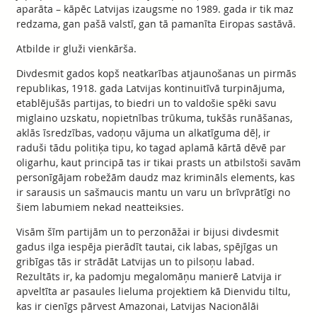
aparāta – kāpēc Latvijas izaugsme no 1989. gada ir tik maz
redzama, gan pašā valstī, gan tā pamanīta Eiropas sastāvā.
Atbilde ir gluži vienkārša.
Divdesmit gados kopš neatkarības atjaunošanas un pirmās
republikas, 1918. gada Latvijas kontinuitīvā turpinājuma,
etablējušās partijas, to biedri un to valdošie spēki savu
miglaino uzskatu, nopietnības trūkuma, tukšās runāšanas,
aklās īsredzības, vadoņu vājuma un alkatīguma dēļ, ir
raduši tādu politiķa tipu, ko tagad aplamā kārtā dēvē par
oligarhu, kaut principā tas ir tikai prasts un atbilstoši savām
personīgājam robežām daudz maz krimināls elements, kas
ir sarausis un sašmaucis mantu un varu un brīvprātīgi no
šiem labumiem nekad neatteiksies.
Visām šīm partijām un to perzonāžai ir bijusi divdesmit
gadus ilga iespēja pierādīt tautai, cik labas, spējīgas un
gribīgas tās ir strādāt Latvijas un to pilsoņu labad.
Rezultāts ir, ka padomju megalomāņu manierē Latvija ir
apveltīta ar pasaules lieluma projektiem kā Dienvidu tiltu,
kas ir cienīgs pārvest Amazonai, Latvijas Nacionālāi