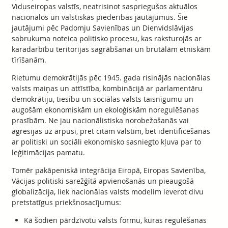
Viduseiropas valstīs, neatrisinot saspriegušos aktuālos
nacionālos un valstiskās piederības jautājumus. Šie
jautājumi pēc Padomju Savienības un Dienvidslāvijas
sabrukuma noteica politisko procesu, kas raksturojās ar
karadarbību teritorijas sagrābšanai un brutālām etniskām
tīrīšanām.
Rietumu demokrātijās pēc 1945. gada risinājās nacionālas
valsts maiņas un attīstība, kombinācijā ar parlamentāru
demokrātiju, tiesību un sociālas valsts taisnīgumu un
augošām ekonomiskām un ekoloģiskām noregulēšanas
prasībām. Ne jau nacionālistiska norobežošanās vai
agresijas uz ārpusi, pret citām valstīm, bet identificēšanās
ar politiski un sociāli ekonomisko sasniegto kļuva par to
leģitimācijas pamatu.
Tomēr pakāpeniskā integrācija Eiropā, Eiropas Savienība,
Vācijas politiski sarežģītā apvienošanās un pieaugošā
globalizācija, liek nacionālas valsts modelim ieverot divu
pretstatīgus priekšnosacījumus:
Kā šodien pārdzīvotu valsts formu, kuras regulēšanas