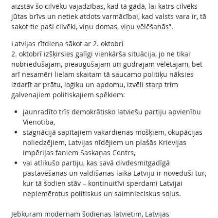
aizstāv šo cilvēku vajadzības, kad tā gādā, lai katrs cilvēks
jūtas brīvs un netiek atdots varmācībai, kad valsts vara ir, tā
sakot tie paši cilvēki, viņu domas, viņu vēlēšanās”.
Latvijas rītdiena sākot ar 2. oktobri
2. oktobrī izšķirsies galīgi vienkārša situācija, jo ne tikai
nobriedušajam, pieaugušajam un gudrajam vēlētājam, bet
arī nesamēri lielam skaitam tā saucamo politiķu nāksies
izdarīt ar prātu, loģiku un apdomu, izvēli starp trim
galvenajiem politiskajiem spēkiem:
jaunradīto trīs demokrātisko latviešu partiju apvienību
Vienotība,
stagnācijā sapītajiem vakardienas mošķiem, okupācijas
noliedzējiem, Latvijas nīdējiem un plašās Krievijas
impērijas faniem Saskaņas Centrs,
vai atlikušo partiju, kas savā divdesmitgadīgā
pastāvēšanas un valdīšanas laikā Latviju ir noveduši tur,
kur tā šodien stāv – kontinuitīvi sperdami Latvijai
nepiemērotus politiskus un saimnieciskus soļus.
Jebkuram modernam šodienas latvietim, Latvijas