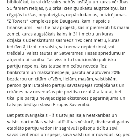
bibliotēkai, kurai drīz vairs nebūs lasītāju un kuras vērtības
SC faniem riebjās, Ņujorkai cienīgu skaitu augstceltņu, kas
rēgojās tukšas, nepabeigtas, nepārdodamas, neizīrējamas,
“Z Towers” komplekss pie Daugavas, kam ir apsīcis
finansējums – visi tie nav projekti, kas ir piemēroti tik mazai
zemei, kuras augstākais kalns ir 311 metru un kuras
dziļākais ūdenskritums sasniedz 190 centimetru, kuras
iedzīvotāji izpil no valsts, vai nemaz nepiedzimst, vai
trešdalū Valsts tautas ar Satversmes Tiesas spriedumu ir
atņemta pilsonība. Tas viss ir to tradicionālo politisko
partiju nopelns, kas tautsaimniecību noveda līdz
bankrotam un maksātnespējai, pārotu ar aptuveni 20%
bezdarbu un citām krīzēm, lielām, mazām, valstiskām,
personīgām! Etablēto partiju savstarpējās rotaļošanās un
rokādes nav novedušas pie pozitīva rezultāta tautai, bet
tikai pie partiju nevajadzīgās ekistences pagarinājuma un
Latvijas bēdīgai slavai Eiropas Savienībā.
Bet pats svarīgākais – šīs Latvijas īsajā neatkarības un
valsts, nacionālas valsts, attīstības vēsturē, divdesmit gados
etablēto partiju vadoņi ir sagrāvuši pilsoņu ticību sevī,
savos centienos un spējās, savā valstī un ir noveduši šo, pēc