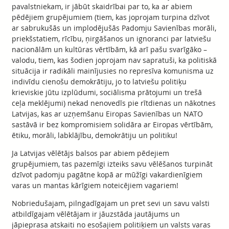
pavalstniekam, ir jābūt skaidrībai par to, ka ar abiem
pēdējiem grupējumiem (tiem, kas joprojam turpina dzīvot
ar sabrukušās un implodējušās Padomju Savienības morāli,
priekšstatiem, rīcību, ņirgāšanos un ignoranci par latviešu
nacionālām un kultūras vērtībām, kā arī pašu svarīgāko –
valodu, tiem, kas šodien joprojam nav sapratuši, ka politiskā
situācija ir radikāli mainījusies no represīva komunisma uz
indivīdu cienošu demokrātiju, jo to latviešu politiķu
krieviskie jūtu izplūdumi, sociālisma prātojumi un trešā
ceļa meklējumi) nekad nenovedīs pie rītdienas un nākotnes
Latvijas, kas ar uzņemšanu Eiropas Savienības un NATO
sastāvā ir bez kompromisiem solidāra ar Eiropas vērtībām,
ētiku, morāli, labklājību, demokrātiju un politiku!
Ja Latvijas vēlētājs balsos par abiem pēdejiem
grupējumiem, tas pazemīgi izteiks savu vēlēšanos turpināt
dzīvot padomju pagātne kopā ar mūžīgi vakardienīgiem
varas un mantas kārīgiem noteicējiem vagariem!
Nobriedušajam, pilngadīgajam un pret sevi un savu valsti
atbildīgajam vēlētājam ir jāuzstāda jautājums un
jāpieprasa atskaiti no esošajiem politiķiem un valsts varas