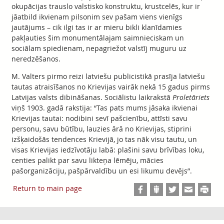
okupācijas trauslo valstisko konstruktu, krustcelēs, kur ir
jāatbild ikvienam pilsonim sev pašam viens vienīgs
jautājums – cik ilgi tas ir ar mieru bikli klanīdamies
pakļauties šim monumentālajam saimnieciskam un
sociālam spiedienam, nepagriežot valstīj muguru uz
neredzēšanos.
M. Valters pirmo reizi latviešu publicistikā prasīja latviešu
tautas atraisīšanos no Krievijas vairāk nekā 15 gadus pirms
Latvijas valsts dibināšanas. Sociālistu laikrakstā
Proletāriets
viņš 1903. gadā rakstija: “Tas pats mums jāsaka ikvienai
Krievijas tautai: nodibini sevī pašcienību, attīsti savu
personu, savu būtību, lauzies ārā no Krievijas, stiprini
izšķaidošās tendences Krievijā, jo tas nāk visu tautu, un
visas Krievijas iedzīvotāju labā: plašini savu brīvības loku,
centies palikt par savu likteņa lēmēju, mācies
pašorganizāciju, pašpārvaldību un esi likumu devējs”.
Return to main page