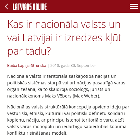
Kas ir nacionāla valsts un
vai Latvijai ir izredzes kļūt
par tādu?
Baiba Lapiņa-Strunska
|
2010. gada 30. September
Nacionāla valsts ir teritoriālā saskaņotība nācijas un
politiskās sistēmas starpā vai arī nācijas pasaulīgā varas
organizēšana, kā to skaidroja sociologs, jurists un
nacionālekonoms Maks Vēbers (Max Weber).
Nācionālas valsts struktūrālā koncepcija apvieno ideju par
vēsturiski, etniski, kulturāli vai politiski definētu solidāru
kopienu, nāciju, ar principu īstenot teritoriālo varu, atzīt
valsts varas monopolu un iedarbīgu sabiedrības kopuma
konfliktu risināšanas modeli.