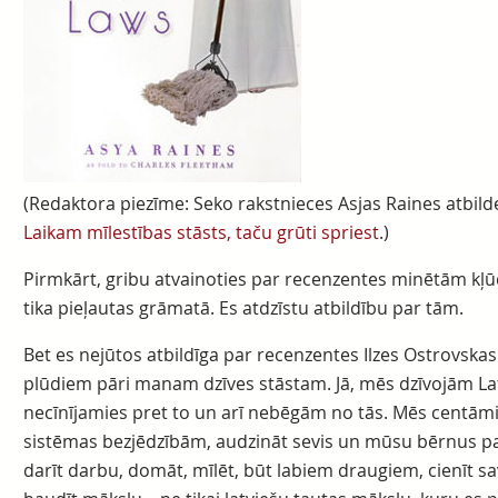
(Redaktora piezīme: Seko rakstnieces Asjas Raines atbilde
Laikam mīlestības stāsts, taču grūti spriest
.)
Pirmkārt, gribu atvainoties par recenzentes minētām kļū
tika pieļautas grāmatā. Es atdzīstu atbildību par tām.
Bet es nejūtos atbildīga par recenzentes Ilzes Ostrovska
plūdiem pāri manam dzīves stāstam. Jā, mēs dzīvojām Lat
necīnījamies pret to un arī nebēgām no tās. Mēs centām
sistēmas bezjēdzībām, audzināt sevis un mūsu bērnus pa
darīt darbu, domāt, mīlēt, būt labiem draugiem, cienīt s