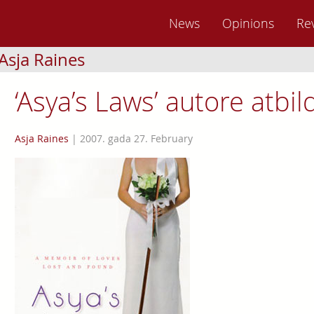
News
Opinions
Re
Asja Raines
‘Asya’s Laws’ autore atbil
Asja Raines
|
2007. gada 27. February