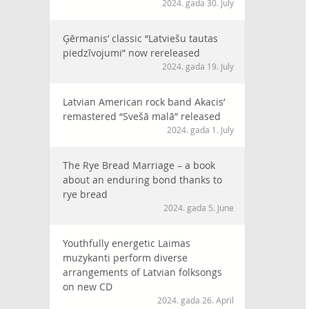
2024. gada 30. July
Ģērmanis’ classic “Latviešu tautas
piedzīvojumi” now rereleased
2024. gada 19. July
Latvian American rock band Akacis’
remastered “Svešā malā” released
2024. gada 1. July
The Rye Bread Marriage – a book
about an enduring bond thanks to
rye bread
2024. gada 5. June
Youthfully energetic Laimas
muzykanti perform diverse
arrangements of Latvian folksongs
on new CD
2024. gada 26. April