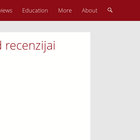
views
Education
More
About
d recenzijai