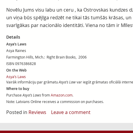
Novēlu Jums visu labu un ceru , ka Ostrovskas kundzes dz
un viņa būs spējīga redzēt ne tikai tās tumšās krāsas, un 
svarīgākas par nacionālo identitāti. Viena no tām ir Mīles
Details
Asya’s Laws
Asya Raines
Farmington Hills, Mich.: Right Brain Books, 2006
ISBN 0976386828
On the Web
Asya’s Laws
Vairāk informāciju par grāmatu
Asya’s Law
var iegūt grāmatas oficiālā interne
Where to buy
Purchase
Asya’s Laws
from
Amazon.com
.
Note: Latvians Online receives a commission on purchases.
Posted in
Reviews
Leave a comment