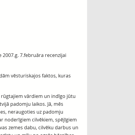
 2007.g. 7.februāra recenzijai
dām vēsturiskajos faktos, kuras
s rūgtajiem vārdiem un indīgo jūtu
vijā padomju laikos. Jā, mēs
ies, neraugoties uz padomju
r noderīgiem cilvēkiem, spējīgiem
avas zemes dabu, cilvēku darbus un