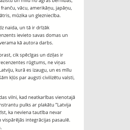
pazīstu un mīlu no agrās bērnības,
, franču, vācu, amerikāņu, japāņu,
eātris, mūzika un glezniecība.
dz naida, un tā ir drīzāk
cenzents ievieto savas domas un
tverama kā autora darbs.
ast, cik spēcīgas un dziļas ir
 recenzentes rūgtums, ne viņas
Latviju, kurā es izaugu, un es mīlu
m kļūs par augsti civilizētu valsti,
s vilni, kad neatkarības vienotajā
nstrantu pulks ar plakātu ”Latvija
tzīst, ka neviena tautība nevar
 vispārējās integrācijas pasaulē.
.