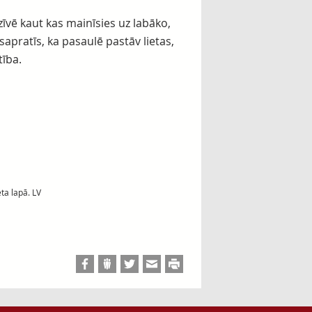
īvē kaut kas mainīsies uz labāko,
sapratīs, ka pasaulē pastāv lietas,
tība.
ta lapā. LV