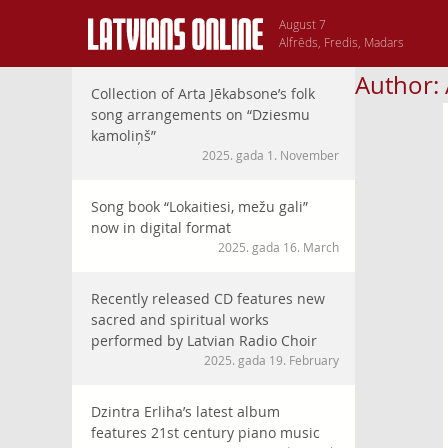
August 7
Alfrēds, Fredis, Madars
Author:
Collection of Arta Jēkabsone’s folk
song arrangements on “Dziesmu
kamoliņš”
2025. gada 1. November
Song book “Lokaitiesi, mežu gali”
now in digital format
2025. gada 16. March
Recently released CD features new
sacred and spiritual works
performed by Latvian Radio Choir
2025. gada 19. February
Dzintra Erliha’s latest album
features 21st century piano music