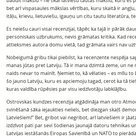
baudīt mākslu – ne tikai latviešu tautas mākslu, kuru es 
bet arī vispasaules mākslas vērtības, kuru skaitā ir angļu
itāļu, krievu, lietuviešu, igauņu un citu tautu literatūra, t
Es neiešu cauri visai recenzijai, tāpēc ka tajā ir pārāk dau
personiskais uzbrukums, nevis grāmatas kritika. Kad re
attieksmes autora domu vietā, tad grāmata vairs nav uz
Nobeigumā gribu tikai piebilst, ka recenzente nespēja sapr
manas jūtas pret Latviju. Tā ir mana dzimtā zeme, un ne
naids nevar to mainīt. Ņemiet to, kā vēlaties – es mīlu to 
šo jauno Latviju, kuru es apciemoju tagad, cerot ka tā tiešā
kuras valdība rūpēsies par visu iedzīvotāju labklājību.
Ostrovskas kundzes recenzija atgādināja man otro Atmoda
svinēšanā sāka iejaukties neliels, bet diezgan skaļš demo
Latviešiem!” Bet, gribot vai negribot, arī latviešiem ir jāa
izdzīvot pati par sevi šodienas jaunajā datoru tehnikas un
Latvijas iestāšanās Eiropas Savienībā un NATO to pierāda