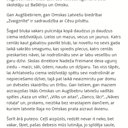
skolotāju uz Baškīriju un Omsku.
Gan Augšbebriem, gan Omskas Latviešu biedrībai
„Zvaigznīte” ir sadraudzība ar Cēsu pilsētu.
Šogad bluķa vakars pulcināja kopā daudzus jo daudzus
ciema iedzīvotājus. Lielos un mazus, vecus un jaunus. Katrs
centās kaut gabaliņu pavilkt bluķi, lai noveltu no sevis gada
laikā sakrāto smagumu, kas spiedis plecus, katrs centās
pieskarties nāvei, lai nodrošinātu sevi ar labu veselību un
garu dzīvi. Skolas direktore Nadeža Freimane deva ugunij
ziedu – maizi, sāli, ūdeni, naudu un dzīparu. Tas viss tāpēc,
lai Arhlatviešu ciema iedzīvotāji spētu sevi nodrošināt ar
nepieciešamo dzīvei, tajā pat laikā neaizmirstu par domu
un dvēseles skaidrību un tīrību. Gan lieliem, gan maziem
aizraujošas likās Omskas un Augšbebru latviešu vadītās
spēles „Kaza un vilks”, „Vilks un aitas”, „Danco, lāci”, „Nāves
rotaļa” un, protams, neiztika bez ierastajiem dančiem, ar
kuriem latviete Raja no Omskas prata aizraut ikvienu.
Šorīt ārā puteņo. Ceļš aizpūsts, redzēt nevar it neko, bet
vakar, šķiet, pašas debesis mūs lutināja, jo spīdēja saule,