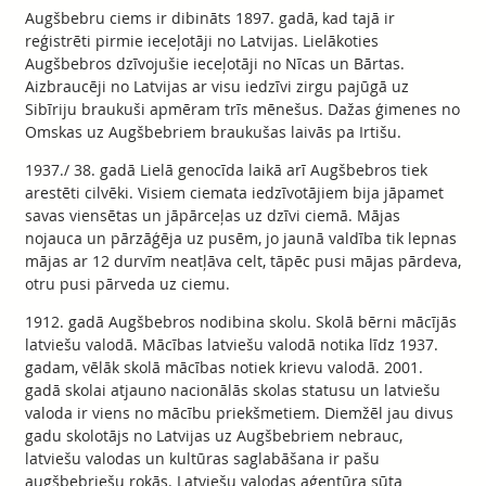
Augšbebru ciems ir dibināts 1897. gadā, kad tajā ir
reģistrēti pirmie ieceļotāji no Latvijas. Lielākoties
Augšbebros dzīvojušie ieceļotāji no Nīcas un Bārtas.
Aizbraucēji no Latvijas ar visu iedzīvi zirgu pajūgā uz
Sibīriju braukuši apmēram trīs mēnešus. Dažas ģimenes no
Omskas uz Augšbebriem braukušas laivās pa Irtišu.
1937./ 38. gadā Lielā genocīda laikā arī Augšbebros tiek
arestēti cilvēki. Visiem ciemata iedzīvotājiem bija jāpamet
savas viensētas un jāpārceļas uz dzīvi ciemā. Mājas
nojauca un pārzāģēja uz pusēm, jo jaunā valdība tik lepnas
mājas ar 12 durvīm neatļāva celt, tāpēc pusi mājas pārdeva,
otru pusi pārveda uz ciemu.
1912. gadā Augšbebros nodibina skolu. Skolā bērni mācījās
latviešu valodā. Mācības latviešu valodā notika līdz 1937.
gadam, vēlāk skolā mācības notiek krievu valodā. 2001.
gadā skolai atjauno nacionālās skolas statusu un latviešu
valoda ir viens no mācību priekšmetiem. Diemžēl jau divus
gadu skolotājs no Latvijas uz Augšbebriem nebrauc,
latviešu valodas un kultūras saglabāšana ir pašu
augšbebriešu rokās. Latviešu valodas aģentūra sūta