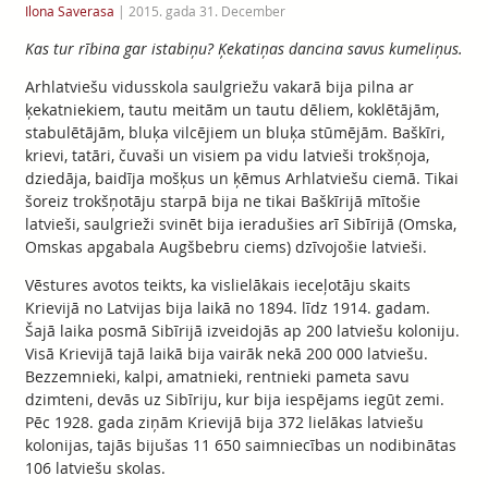
Ilona Saverasa
|
2015. gada 31. December
Kas tur rībina gar istabiņu? Ķekatiņas dancina savus kumeliņus.
Arhlatviešu vidusskola saulgriežu vakarā bija pilna ar
ķekatniekiem, tautu meitām un tautu dēliem, koklētājām,
stabulētājām, bluķa vilcējiem un bluķa stūmējām. Baškīri,
krievi, tatāri, čuvaši un visiem pa vidu latvieši trokšņoja,
dziedāja, baidīja mošķus un ķēmus Arhlatviešu ciemā. Tikai
šoreiz trokšņotāju starpā bija ne tikai Baškīrijā mītošie
latvieši, saulgrieži svinēt bija ieradušies arī Sibīrijā (Omska,
Omskas apgabala Augšbebru ciems) dzīvojošie latvieši.
Vēstures avotos teikts, ka vislielākais ieceļotāju skaits
Krievijā no Latvijas bija laikā no 1894. līdz 1914. gadam.
Šajā laika posmā Sibīrijā izveidojās ap 200 latviešu koloniju.
Visā Krievijā tajā laikā bija vairāk nekā 200 000 latviešu.
Bezzemnieki, kalpi, amatnieki, rentnieki pameta savu
dzimteni, devās uz Sibīriju, kur bija iespējams iegūt zemi.
Pēc 1928. gada ziņām Krievijā bija 372 lielākas latviešu
kolonijas, tajās bijušas 11 650 saimniecības un nodibinātas
106 latviešu skolas.