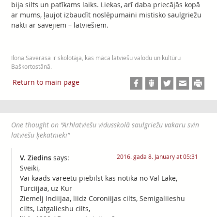
bija silts un patīkams laiks. Liekas, arī daba priecājās kopā
ar mums, ļaujot izbaudīt noslēpumaini mistisko saulgriežu
nakti ar savējiem – latviešiem.
Ilona Saverasa ir skolotāja, kas māca latviešu valodu un kultūru
Baškortostānā.
Return to main page
One thought on “
Arhlatviešu vidusskolā saulgriežu vakaru svin
latviešu ķekatnieki
”
2016. gada 8. January at 05:31
V. Ziedins
says:
Sveiki,
Vai kaads vareetu piebilst kas notika no Val Lake,
Turciijaa, uz Kur
Ziemelj Indiijaa, liidz Coroniijas cilts, Semigaliieshu
cilts, Latgalieshu cilts,