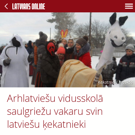
Ķekatnieki maskās
Arhlatviešu vidusskolā
saulgriežu vakaru svin
latviešu ķekatnieki