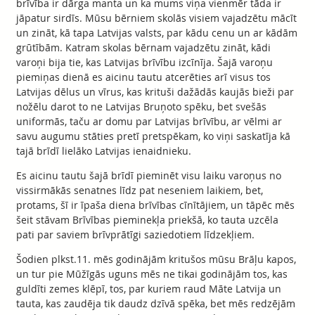
brīvība ir dārga manta un ka mums viņa vienmēr tāda ir
jāpatur sirdīs. Mūsu bērniem skolās visiem vajadzētu mācīt
un zināt, kā tapa Latvijas valsts, par kādu cenu un ar kādām
grūtībām. Katram skolas bērnam vajadzētu zināt, kādi
varoņi bija tie, kas Latvijas brīvību izcīnīja. Šajā varoņu
piemiņas dienā es aicinu tautu atcerēties arī visus tos
Latvijas dēlus un vīrus, kas krituši dažādās kaujās bieži par
nožēlu darot to ne Latvijas Bruņoto spēku, bet svešās
uniformās, taču ar domu par Latvijas brīvību, ar vēlmi ar
savu augumu stāties pretī pretspēkam, ko viņi saskatīja kā
tajā brīdī lielāko Latvijas ienaidnieku.
Es aicinu tautu šajā brīdī pieminēt visu laiku varoņus no
vissirmākās senatnes līdz pat neseniem laikiem, bet,
protams, šī ir īpaša diena brīvības cīnītājiem, un tāpēc mēs
šeit stāvam Brīvības pieminekļa priekšā, ko tauta uzcēla
pati par saviem brīvprātīgi saziedotiem līdzekļiem.
Šodien plkst.11. mēs godinājām kritušos mūsu Brāļu kapos,
un tur pie Mūžīgās uguns mēs ne tikai godinājām tos, kas
guldīti zemes klēpī, tos, par kuriem raud Māte Latvija un
tauta, kas zaudēja tik daudz dzīvā spēka, bet mēs redzējām