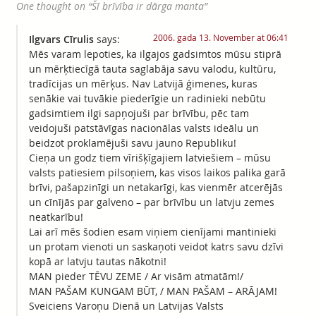
One thought on “
Šī brīvība ir dārga manta
”
2006. gada 13. November at 06:41
Ilgvars Cīrulis
says:
Mēs varam lepoties, ka ilgajos gadsimtos mūsu stiprā
un mērķtiecīgā tauta saglabāja savu valodu, kultūru,
tradīcijas un mērķus. Nav Latvijā ģimenes, kuras
senākie vai tuvākie piederīgie un radinieki nebūtu
gadsimtiem ilgi sapņojuši par brīvību, pēc tam
veidojuši patstāvīgas nacionālas valsts ideālu un
beidzot proklamējuši savu jauno Republiku!
Cieņa un godz tiem vīrišķīgajiem latviešiem – mūsu
valsts patiesiem pilsoņiem, kas visos laikos palika garā
brīvi, pašapzinīgi un netakarīgi, kas vienmēr atcerējās
un cīnījās par galveno – par brīvību un latvju zemes
neatkarību!
Lai arī mēs šodien esam viņiem cienījami mantinieki
un protam vienoti un saskaņoti veidot katrs savu dzīvi
kopā ar latvju tautas nākotni!
MAN pieder TĒVU ZEME / Ar visām atmatām!/
MAN PAŠAM KUNGAM BŪT, / MAN PAŠAM – ARĀJAM!
Sveiciens Varoņu Dienā un Latvijas Valsts