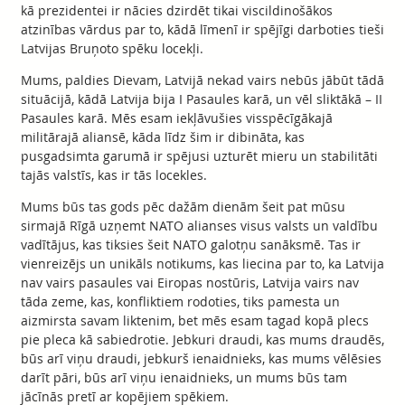
kā prezidentei ir nācies dzirdēt tikai viscildinošākos
atzinības vārdus par to, kādā līmenī ir spējīgi darboties tieši
Latvijas Bruņoto spēku locekļi.
Mums, paldies Dievam, Latvijā nekad vairs nebūs jābūt tādā
situācijā, kādā Latvija bija I Pasaules karā, un vēl sliktākā – II
Pasaules karā. Mēs esam iekļāvušies visspēcīgākajā
militārajā aliansē, kāda līdz šim ir dibināta, kas
pusgadsimta garumā ir spējusi uzturēt mieru un stabilitāti
tajās valstīs, kas ir tās locekles.
Mums būs tas gods pēc dažām dienām šeit pat mūsu
sirmajā Rīgā uzņemt NATO alianses visus valsts un valdību
vadītājus, kas tiksies šeit NATO galotņu sanāksmē. Tas ir
vienreizējs un unikāls notikums, kas liecina par to, ka Latvija
nav vairs pasaules vai Eiropas nostūris, Latvija vairs nav
tāda zeme, kas, konfliktiem rodoties, tiks pamesta un
aizmirsta savam liktenim, bet mēs esam tagad kopā plecs
pie pleca kā sabiedrotie. Jebkuri draudi, kas mums draudēs,
būs arī viņu draudi, jebkurš ienaidnieks, kas mums vēlēsies
darīt pāri, būs arī viņu ienaidnieks, un mums būs tam
jācīnās pretī ar kopējiem spēkiem.