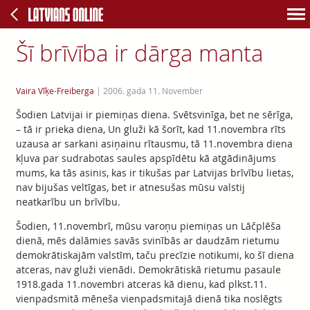
Šī brīvība ir dārga manta
Vaira Vīķe-Freiberga
|
2006. gada 11. November
Šodien Latvijai ir piemiņas diena. Svētsvinīga, bet ne sērīga,
– tā ir prieka diena, Un gluži kā šorīt, kad 11.novembra rīts
uzausa ar sarkani asiņainu rītausmu, tā 11.novembra diena
kļuva par sudrabotas saules apspīdētu kā atgādinājums
mums, ka tās asinis, kas ir tikušas par Latvijas brīvību lietas,
nav bijušas veltīgas, bet ir atnesušas mūsu valstij
neatkarību un brīvību.
Šodien, 11.novembrī, mūsu varoņu piemiņas un Lāčplēša
dienā, mēs dalāmies savās svinībās ar daudzām rietumu
demokrātiskajām valstīm, taču precīzie notikumi, ko šī diena
atceras, nav gluži vienādi. Demokrātiskā rietumu pasaule
1918.gada 11.novembri atceras kā dienu, kad plkst.11.
vienpadsmitā mēneša vienpadsmitajā dienā tika noslēgts