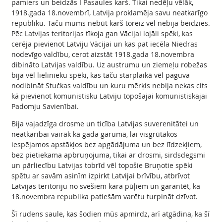
pamiers un beidzās I Pasaules karš. Tikai nedēļu vēlāk,
1918.gada 18.novembrī, Latvija proklamēja savu neatkarīgo
republiku. Taču mums nebūt karš toreiz vēl nebija beidzies.
Pēc Latvijas teritorijas tīkoja gan Vācijai lojāli spēki, kas
cerēja pievienot Latviju Vācijai un kas pat iecēla Niedras
nodevīgo valdību, cerot aizstāt 1918.gada 18.novembra
dibināto Latvijas valdību. Uz austrumu un ziemeļu robežas
bija vēl lielinieku spēki, kas taču starplaikā vēl paguva
nodibināt Stučkas valdību un kuru mērķis nebija nekas cits
kā pievienot komunistisku Latviju topošajai komunistiskajai
Padomju Savienībai.
Bija vajadzīga drosme un ticība Latvijas suverenitātei un
neatkarībai vairāk kā gada garumā, lai visgrūtākos
iespējamos apstākļos bez apgādājuma un bez līdzekļiem,
bez pietiekama apbruņojuma, tikai ar drosmi, sirdsdegsmi
un pārliecību Latvijas tobrīd vēl topošie Bruņotie spēki
spētu ar savām asinīm izpirkt Latvijai brīvību, atbrīvot
Latvijas teritoriju no svešiem kara pūļiem un garantēt, ka
18.novembra republika patiešām varētu turpināt dzīvot.
Šī rudens saule, kas šodien mūs apmirdz, arī atgādina, ka šī