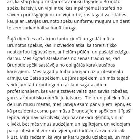
arī, ka starp kapu rindām stāv mūsu tagadējo Bruņoto
spēku kareivji, un viņi ir tie, kas ir pārņēmuši stafeti no
saviem priekšgājējiem, un viņi ir tie, kas tagad var stāties
kaujā ar Latvijas Bruņoto spēku uniformu mugurā un darīt
to zem sarkanbaltsarkanā karoga.
Šajā dienā es arī aicinu tautu cienīt un godāt mūsu
Bruņotos spēkus, kas ir izveidoti atkal kā toreiz, tikko
neatkarību ieguvušiem, ar lielām pūlēm un pašaizliedzīgu
darbu. Mēs šogad atsakāmies no senās tradīcijas, kad
Bruņotie spēki sastāvēja no obligātās karaklausības
kareivjiem. Mēs tagad pilnībā pārejam uz profesionālu
armiju, uz Gaisa spēkiem, uz Jūras spēkiem, un mēs tagad
veidojam tādu kontingentu ar labi sagatavotiem
profesionāļiem, kas var aizstāvēt valsti gan savās robežās,
gan starptautisko operāciju ietvaros. Tie ir un paliek mūsu
dēli un mūsu meitas, mēs Latvijā esam par viņiem lepni, es
kā prezidente esmu par mūsu Bruņotajiem spēkiem it īpaši
lepna. Viņi nav pārcilvēki, viņi nav nekādi Rembo, viņi ir
cilvēki, bet mēs viņus audzējam un izglītojam, un veidojam
par profesionāliem kareivjiem, un tādi viņi arvien vairāk
kļūst. Mēs redzam, kā viņi ar katru gadu uzlabojas, un man