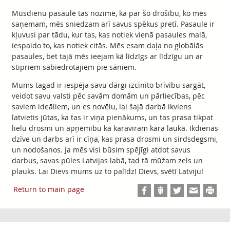
Mūsdienu pasaulē tas nozīmē, ka par šo drošību, ko mēs
saņemam, mēs sniedzam arī savus spēkus pretī. Pasaule ir
kļuvusi par tādu, kur tas, kas notiek vienā pasaules malā,
iespaido to, kas notiek citās. Mēs esam daļa no globālās
pasaules, bet tajā mēs ieejam kā līdzīgs ar līdzīgu un ar
stipriem sabiedrotajiem pie sāniem.
Mums tagad ir iespēja savu dārgi izcīnīto brīvību sargāt,
veidot savu valsti pēc savām domām un pārliecības, pēc
saviem ideāliem, un es novēlu, lai šajā darbā ikviens
latvietis jūtas, ka tas ir viņa pienākums, un tas prasa tikpat
lielu drosmi un apņēmību kā karavīram kara laukā. Ikdienas
dzīve un darbs arī ir cīņa, kas prasa drosmi un sirdsdegsmi,
un nodošanos. Ja mēs visi būsim spējīgi atdot savus
darbus, savas pūles Latvijas labā, tad tā mūžam zels un
plauks. Lai Dievs mums uz to palīdz! Dievs, svētī Latviju!
Return to main page