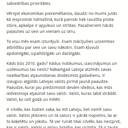
sabiedrības prioritātes.
Vērojot ekonomikas piezemēšanos, daudzi no mums jutās
kā iesprostoti lidmašīnā, kurā paniski tiek raustīta pilota
stūre, apkalpe ir apjukusi un strīdas. Pasažieriem nācās
paļauties uz sevi un vienam uz otru.
To visu mēs esam izturējuši. Esam mācījušies uzņemties
atbildību par sevi un savu nākotni. Esam kļuvuši
apdomīgāki, izpalīdzīgāki un darbīgāki.
Kāds būs 2010. gads? Kādus notikumus, izaicinājumus un
uzdevumus tas nesīs? Nākamgad Latvija atzīmēs savas
neatkarības atjaunošanas divdesmito gadadienu. Ir
izaugusi atgūtās Latvijas valsts pirmā jaunā paaudze.
Paaudze, kurai jau piedzimstot devām ideālus, kas mūs
iedvesmoja atjaunot savu valsti. Valsti, kuras labā strādāt.
Valsti, ko celt godā un mīlēt!
Ir cilvēki, kas šodien saka, ka mīl Latviju, bet nemīl savu
valsti. Valsts jēdziens un tā saturs ir pārāk nopietns, lai ar
to koķetētu un jokotu. Tā var runāt tikai cilvēki, kas neizprot,
kas ir valsts. Valsts ir mūsu brīvība, kas izcīnīta. Tā ir tauta