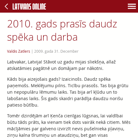
2010. gads prasīs daudz
spēka un darba
Valdis Zatlers
|
2009. gada 31. December
Labvakar, Latvija! Stāvot uz gadu mijas sliekšņa, allaž
atskatāmies pagātnē un domājam par nākotni.
Kāds bija aizejošais gads? Izaicinošs. Daudz spēka
paņemošs. Meklējumu pilns. Ticību prasošs. Tas bija grūtu
un nepopulāru lēmumu laiks. Tas bija arī kļūdu un to
labošanas laiks. Šis gads skaidri parādīja daudzu norišu
patieso būtību.
Tomēr dzirdējām arī Ķenča cienīgas lūgsnas, lai valdībai
būtu tāds prāts, ka vienam tiek dots vairāk nekā citiem. Mēs
mācījāmies par galveno izvirzīt nevis pušelnieka pļaviņu,
zirņu kalna tīrumiņu un ataudziņu, bet gan visas