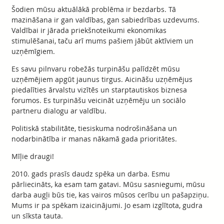
Šodien mūsu aktuālākā problēma ir bezdarbs. Tā
mazināšana ir gan valdības, gan sabiedrības uzdevums.
Valdībai ir jārada priekšnoteikumi ekonomikas
stimulēšanai, taču arī mums pašiem jābūt aktīviem un
uzņēmīgiem.
Es savu pilnvaru robežās turpināšu palīdzēt mūsu
uzņēmējiem apgūt jaunus tirgus. Aicināšu uzņēmējus
piedalīties ārvalstu vizītēs un starptautiskos biznesa
forumos. Es turpināšu veicināt uzņēmēju un sociālo
partneru dialogu ar valdību.
Politiskā stabilitāte, tiesiskuma nodrošināšana un
nodarbinātība ir manas nākamā gada prioritātes.
Mīļie draugi!
2010. gads prasīs daudz spēka un darba. Esmu
pārliecināts, ka esam tam gatavi. Mūsu sasniegumi, mūsu
darba augļi būs tie, kas vairos mūsos cerību un pašapziņu.
Mums ir pa spēkam izaicinājumi. Jo esam izglītota, gudra
un sīksta tauta.