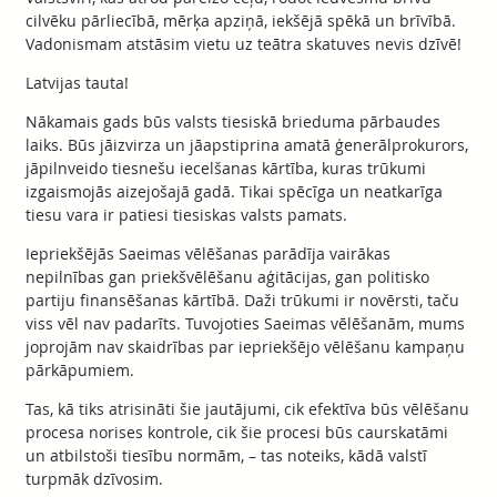
cilvēku pārliecībā, mērķa apziņā, iekšējā spēkā un brīvībā.
Vadonismam atstāsim vietu uz teātra skatuves nevis dzīvē!
Latvijas tauta!
Nākamais gads būs valsts tiesiskā brieduma pārbaudes
laiks. Būs jāizvirza un jāapstiprina amatā ģenerālprokurors,
jāpilnveido tiesnešu iecelšanas kārtība, kuras trūkumi
izgaismojās aizejošajā gadā. Tikai spēcīga un neatkarīga
tiesu vara ir patiesi tiesiskas valsts pamats.
Iepriekšējās Saeimas vēlēšanas parādīja vairākas
nepilnības gan priekšvēlēšanu aģitācijas, gan politisko
partiju finansēšanas kārtībā. Daži trūkumi ir novērsti, taču
viss vēl nav padarīts. Tuvojoties Saeimas vēlēšanām, mums
joprojām nav skaidrības par iepriekšējo vēlēšanu kampaņu
pārkāpumiem.
Tas, kā tiks atrisināti šie jautājumi, cik efektīva būs vēlēšanu
procesa norises kontrole, cik šie procesi būs caurskatāmi
un atbilstoši tiesību normām, – tas noteiks, kādā valstī
turpmāk dzīvosim.