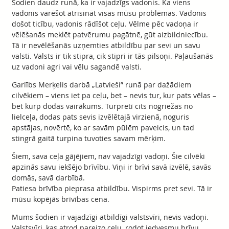
Šodien daudz runā, ka ir vajadzīgs vadonis. Ka viens
vadonis varēšot atrisināt visas mūsu problēmas. Vadonis
došot ticību, vadonis rādīšot ceļu. Vēlme pēc vadoņa ir
vēlēšanās meklēt patvērumu pagātnē, gūt aizbildniecību.
Tā ir nevēlēšanās uzņemties atbildību par sevi un savu
valsti. Valsts ir tik stipra, cik stipri ir tās pilsoņi. Paļaušanās
uz vadoni agri vai vēlu sagandē valsti.
Garlībs Merķelis darbā „Latvieši” runā par dažādiem
cilvēkiem – viens iet pa ceļu, bet – nevis tur, kur pats vēlas –
bet kurp dodas vairākums. Turpretī cits nogriežas no
lielceļa, dodas pats sevis izvēlētajā virzienā, noguris
apstājas, novērtē, ko ar savām pūlēm paveicis, un tad
stingrā gaitā turpina tuvoties savam mērķim.
Šiem, sava ceļa gājējiem, nav vajadzīgi vadoņi. Šie cilvēki
apzinās savu iekšējo brīvību. Viņi ir brīvi savā izvēlē, savās
domās, savā darbībā.
Patiesa brīvība pieprasa atbildību. Vispirms pret sevi. Tā ir
mūsu kopējās brīvības cena.
Mums šodien ir vajadzīgi atbildīgi valstsvīri, nevis vadoņi.
Valstsvīri, kas atrod pareizo ceļu, rodot iedvesmu brīvu