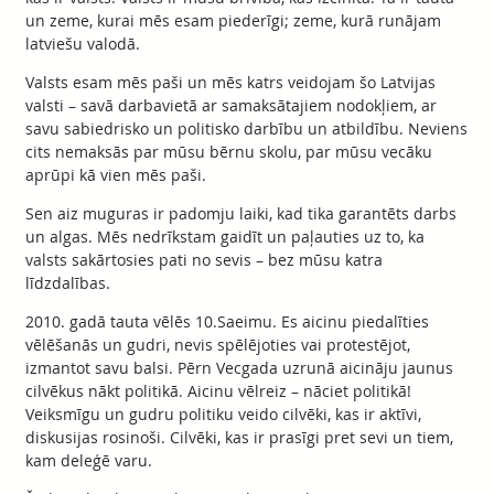
un zeme, kurai mēs esam piederīgi; zeme, kurā runājam
latviešu valodā.
Valsts esam mēs paši un mēs katrs veidojam šo Latvijas
valsti – savā darbavietā ar samaksātajiem nodokļiem, ar
savu sabiedrisko un politisko darbību un atbildību. Neviens
cits nemaksās par mūsu bērnu skolu, par mūsu vecāku
aprūpi kā vien mēs paši.
Sen aiz muguras ir padomju laiki, kad tika garantēts darbs
un algas. Mēs nedrīkstam gaidīt un paļauties uz to, ka
valsts sakārtosies pati no sevis – bez mūsu katra
līdzdalības.
2010. gadā tauta vēlēs 10.Saeimu. Es aicinu piedalīties
vēlēšanās un gudri, nevis spēlējoties vai protestējot,
izmantot savu balsi. Pērn Vecgada uzrunā aicināju jaunus
cilvēkus nākt politikā. Aicinu vēlreiz – nāciet politikā!
Veiksmīgu un gudru politiku veido cilvēki, kas ir aktīvi,
diskusijas rosinoši. Cilvēki, kas ir prasīgi pret sevi un tiem,
kam deleģē varu.