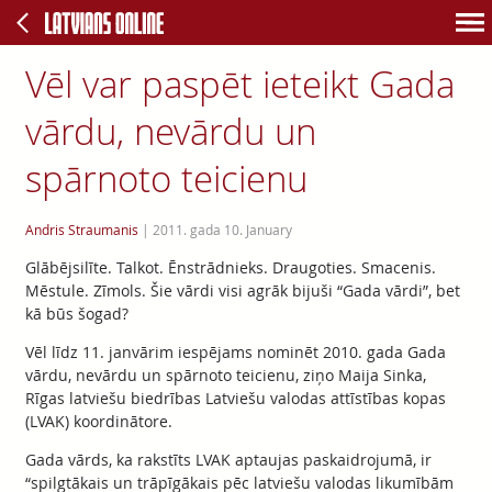
Vēl var paspēt ieteikt Gada
vārdu, nevārdu un
spārnoto teicienu
Andris Straumanis
|
2011. gada 10. January
Glābējsilīte. Talkot. Ēnstrādnieks. Draugoties. Smacenis.
Mēstule. Zīmols. Šie vārdi visi agrāk bijuši “Gada vārdi”, bet
kā būs šogad?
Vēl līdz 11. janvārim iespējams nominēt 2010. gada Gada
vārdu, nevārdu un spārnoto teicienu, ziņo Maija Sinka,
Rīgas latviešu biedrības Latviešu valodas attīstības kopas
(LVAK) koordinātore.
Gada vārds, ka rakstīts LVAK aptaujas paskaidrojumā, ir
“spilgtākais un trāpīgākais pēc latviešu valodas likumībām