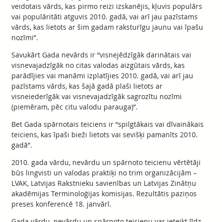
veidotais vārds, kas pirmo reizi izskanējis, kļuvis populārs
vai populāritāti atguvis 2010. gadā, vai arī jau pazīstams
vārds, kas lietots ar šim gadam raksturīgu jaunu vai īpašu
nozīmi”.
Savukārt Gada nevārds ir “visnejēdzīgāk darinātais vai
visnevajadzīgāk no citas valodas aizgūtais vārds, kas
parādījies vai manāmi izplatījies 2010. gadā, vai arī jau
pazīstams vārds, kas šajā gadā plaši lietots ar
visneiederīgāk vai visnevajadzīgāk sagrozītu nozīmi
(piemēram, pēc citu valodu parauga)”.
Bet Gada spārnotais teiciens ir “spilgtākais vai dīvainākais
teiciens, kas īpaši bieži lietots vai sevišķi pamanīts 2010.
gadā”.
2010. gada vārdu, nevārdu un spārnoto teicienu vērtētāji
būs lingvisti un valodas praktiķi no trim organizācijām –
LVAK, Latvijas Rakstnieku savienības un Latvijas Zinātņu
akadēmijas Terminoloģijas komisijas. Rezultātis paziņos
preses konferencē 18. janvārī.
Gada vārdu, nevārdu un spārnoto teicienu var ieteikt līdz