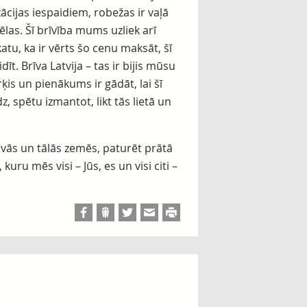
ācijas iespaidiem, robežas ir vaļā
ēlas. Šī brīvība mums uzliek arī
tu, ka ir vērts šo cenu maksāt, šī
īt. Brīva Latvija – tas ir bijis mūsu
s un pienākums ir gādāt, lai šī
dz, spētu izmantot, likt tās lietā un
tuvās un tālās zemēs, paturēt prātā
kuru mēs visi – Jūs, es un visi citi –