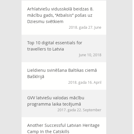
Arhlatviešu vidusskolā beidzas 8.
mācību gads, “Atbalsis” pošas uz
Dziesmu svētkiem
2018. gada 27. June
Top 10 digital essentials for
travellers to Latvia
June 10, 2018
Lieldienu svinēšana Baltikas ciemā
Baškīrijā
2018. gada 16. April
GVV latviešu valodas mācību
programma laika tecējumā
2017. gada 22. September
Another Successful Latvian Heritage
Camp In the Catskills