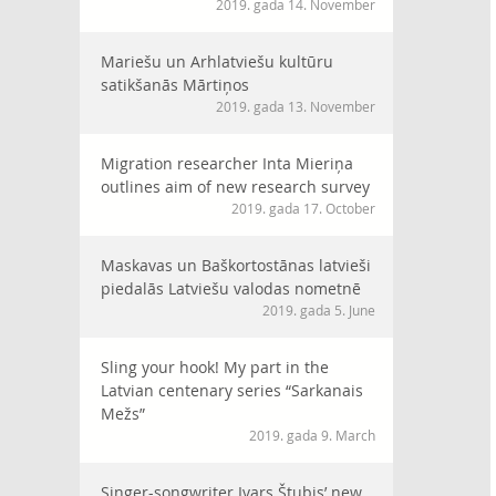
2019. gada 14. November
Mariešu un Arhlatviešu kultūru
satikšanās Mārtiņos
2019. gada 13. November
Migration researcher Inta Mieriņa
outlines aim of new research survey
2019. gada 17. October
Maskavas un Baškortostānas latvieši
piedalās Latviešu valodas nometnē
2019. gada 5. June
Sling your hook! My part in the
Latvian centenary series “Sarkanais
Mežs”
2019. gada 9. March
Singer-songwriter Ivars Štubis’ new