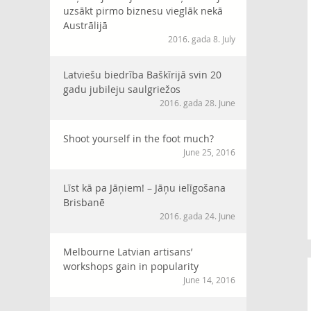
uzsākt pirmo biznesu vieglāk nekā
Austrālijā
2016. gada 8. July
Latviešu biedrība Baškīrijā svin 20
gadu jubileju saulgriežos
2016. gada 28. June
Shoot yourself in the foot much?
June 25, 2016
Līst kā pa Jāņiem! – Jāņu ielīgošana
Brisbanē
2016. gada 24. June
Melbourne Latvian artisans’
workshops gain in popularity
June 14, 2016