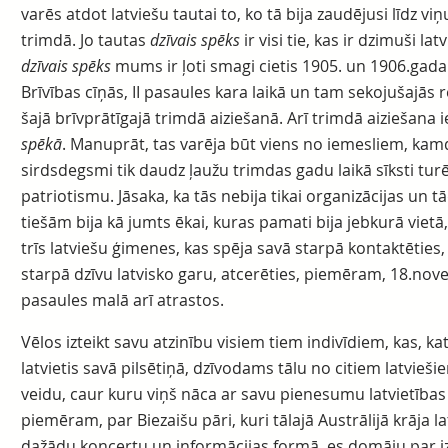
varēs atdot latviešu tautai to, ko tā bija zaudējusi līdz v
trimdā. Jo tautas
dzīvais spēks
ir visi tie, kas ir dzimuši la
dzīvais spēks
mums ir ļoti smagi cietis 1905. un 1906.gada 
Brīvības cīņās, II pasaules kara laikā un tam sekojušajās 
šajā brīvprātīgajā trimdā aiziešanā. Arī trimdā aiziešana i
spēkā
. Manuprāt, tas varēja būt viens no iemesliem, kamdēļ t
sirdsdegsmi tik daudz ļaužu trimdas gadu laikā sīksti turēj
patriotismu. Jāsaka, ka tās nebija tikai organizācijas un 
tiešām bija kā jumts ēkai, kuras pamati bija jebkurā vietā,
trīs latviešu ģimenes, kas spēja savā starpā kontaktēties, 
starpā dzīvu latvisko garu, atcerēties, piemēram, 18.nove
pasaules malā arī atrastos.
Vēlos izteikt savu atzinību visiem tiem indivīdiem, kas, 
latvietis savā pilsētiņā, dzīvodams tālu no citiem latvie
veidu, caur kuru viņš nāca ar savu pienesumu latvietības
piemēram, par Biezaišu pāri, kuri tālajā Austrālijā krāja 
dažādu koncertu un informācijas formā, es domāju par iz