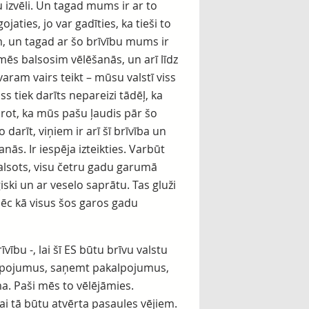
vu izvēli. Un tagad mums ir ar to
jaties, jo var gadīties, ka tieši to
m, un tagad ar šo brīvību mums ir
 mēs balsosim vēlēšanās, un arī līdz
varam vairs teikt – mūsu valstī viss
ss tiek darīts nepareizi tādēļ, ka
rot, ka mūs pašu ļaudis pār šo
darīt, viņiem ir arī šī brīvība un
ās. Ir iespēja izteikties. Varbūt
balsots, visu četru gadu garumā
iski un ar veselo saprātu. Tas gluži
s, pēc kā visus šos garos gadu
vību -, lai šī ES būtu brīvu valstu
akalpojumus, saņemt pakalpojumus,
ma. Paši mēs to vēlējāmies.
lai tā būtu atvērta pasaules vējiem.