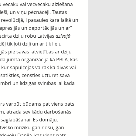
iņu vecāku vai vecvecāku aiziešana
tvieši, un viņu pēcnācēji. Tautas
revolūcijā, I pasaules kara laikā un
represijās un deportācijās un arī
ecirta dziļu robu Latvijas
dzīvajā
ik ļoti dziļi un ar tik lielu
ās pie savas latvietības ar dziļu
tāda jumta organizācija kā PBLA, kas
 kur sapulcējās vairāk kā divas vai
satikties, censties uzturēt savā
mbri un līdzīgas svinības lai kādā
katrs varbūt būdams pat viens pats
šiem, atrada sev kādu darbošanās
 saglabāšanai. Es domāju,
latvisko mūziku gan nošu, gan
devēju Dānijā, kas viens pats