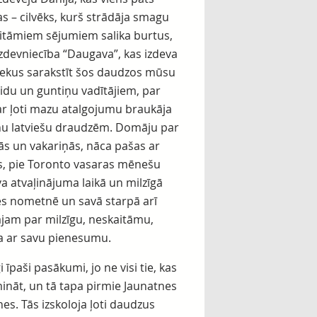
s – cilvēks, kurš strādāja smagu
itāmiem sējumiem salika burtus,
izdevniecība “Daugava”, kas izdeva
ekus sarakstīt šos daudzos mūsu
idu un guntiņu vadītājiem, par
ar ļoti mazu atalgojumu braukāja
šanu latviešu draudzēm. Domāju par
 un vakariņās, nāca pašas ar
s, pie Toronto vasaras mēnešu
atvaļinājuma laikā un milzīgā
ies nometnē un savā starpā arī
nājam par milzīgu, neskaitāmu,
ca ar savu pienesumu.
 īpaši pasākumi, jo ne visi tie, kas
mināt, un tā tapa pirmie Jaunatnes
es. Tās izskoloja ļoti daudzus