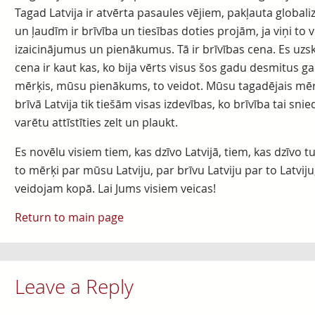
Tagad Latvija ir atvērta pasaules vējiem, pakļauta globaliz
un ļaudīm ir brīvība un tiesības doties projām, ja viņi to v
izaicinājumus un pienākumus. Tā ir brīvības cena. Es uzska
cena ir kaut kas, ko bija vērts visus šos gadu desmitus gaid
mērķis, mūsu pienākums, to veidot. Mūsu tagadējais mērķi
brīvā Latvija tik tiešām visas izdevības, ko brīvība tai snie
varētu attīstīties zelt un plaukt.
Es novēlu visiem tiem, kas dzīvo Latvijā, tiem, kas dzīvo 
to mērķi par mūsu Latviju, par brīvu Latviju par to Latviju, 
veidojam kopā. Lai Jums visiem veicas!
Return to main page
Leave a Reply