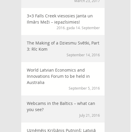
March 23, 2017
3×3 Falls Creek viesosies Janta un
Ilmārs Meži – iepazīsimies!
2016. gada 14. September
The Making of a Dziesmu Svētki, Part
3: Rīc Kom
September 14, 2016
World Latvian Economics and
Innovations Forum to be held in
Australia
September 5, 2016
Webcams in the Baltics – what can
you see?
July 21, 2016
Uzņēmējs Krišjānis Putniņš: Latvijā