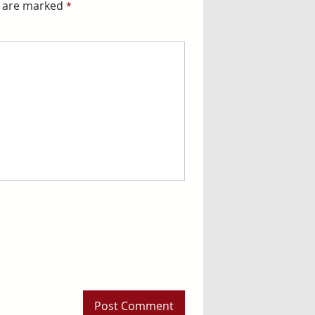
s are marked
*