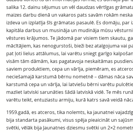
salika 12. dainu sējumus un vēl daudzas vērtīgas grāmata
maizes darbu dienā un vakaros pats savām rokām neska
izdeva un izplatīja šīs grāmatas pasaulē. Es domāju, par 
kapitāla darbus un musināja un mudināja mūsu vēsturni
vēstures krājumos. Te jādomā par visiem tiem skautu, ga
mācītājiem, kas nenogurstoši, bieži bez atalgojuma vai p
pat ļoti lielus attālumus, lai varētu sniegt garīgo kalpo
visām tām dāmām, kas pagatavoja neskaitāmas pusdienās
saviem produktiem, cepa un vārīja, piemēram, es atcero
neciešamajā karstumā bērnu nometnē – dāmas nāca sava 
karstumā cepa un vārīja, lai latviešu bērni varētu pulcēt
mazliet latviski sarunāties šādā latviskā vidē. Te mēs ru
varētu teikt, entuziastu armiju, kurā katrs savā veidā nā
1959.gadā, es atceros, tika nolemts, ka jaunatnei vajadzīgi
bija standarta pasākumi, visus spēja pieaicināt un sajūs
svētki, vēlāk bija Jaunatnes dziesmu svētki un 2×2 nometn