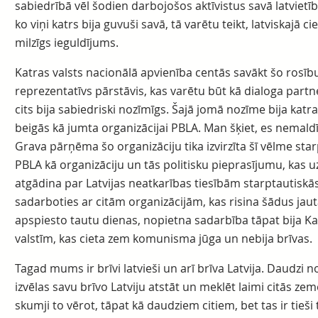
sabiedrībā vēl šodien darbojošos aktīvistus savā latvietīb
ko viņi katrs bija guvuši savā, tā varētu teikt, latviskajā c
milzīgs ieguldījums.
Katras valsts nacionālā apvienība centās savākt šo rosību
reprezentatīvs pārstāvis, kas varētu būt kā dialoga partner
cits bija sabiedriski nozīmīgs. Šajā jomā nozīme bija katra
beigās kā jumta organizācijai PBLA. Man šķiet, es nemaldīš
Grava pārņēma šo organizāciju tika izvirzīta šī vēlme sta
PBLA kā organizāciju un tās politisku pieprasījumu, kas u
atgādina par Latvijas neatkarības tiesībām starptautiskās
sadarboties ar citām organizācijām, kas risina šādus jau
apspiesto tautu dienas, nopietna sadarbība tāpat bija K
valstīm, kas cieta zem komunisma jūga un nebija brīvas.
Tagad mums ir brīvi latvieši un arī brīva Latvija. Daudzi n
izvēlas savu brīvo Latviju atstāt un meklēt laimi citās ze
skumji to vērot, tāpat kā daudziem citiem, bet tas ir tieši