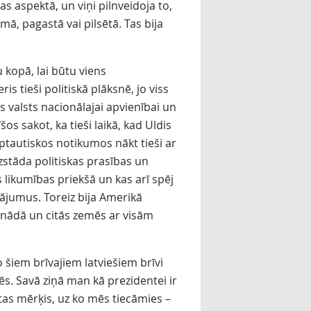
as aspektā, un viņi pilnveidoja to,
iemā, pagastā vai pilsētā. Tas bija
 kopā, lai būtu viens
is tieši politiskā plāksnē, jo viss
s valsts nacionālajai apvienībai un
os sakot, ka tieši laikā, kad Uldis
rptautiskos notikumos nākt tieši ar
zstāda politiskas prasības un
 likumības priekšā un kas arī spēj
tājumus. Toreiz bija Amerikā
anādā un citās zemēs ar visām
o šiem brīvajiem latviešiem brīvi
mēs. Savā ziņā man kā prezidentei ir
 tas mērķis, uz ko mēs tiecāmies –