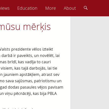
views
Education
More
About
is mūsu mērķis
Valsts prezidente vēlos izteikt
arbā ir paveikts, un novēlēt, lai
nas brīdī, kas vadīja to cauri
isiem, kas tajā darbojās, lai tie
 un jauniem apstākļiem, atrast sev
u no sava sajūsmas, patriotismu un
tagad dodas pasaules vējos pavisam
un viņu pēcnācēji, kas bija PBLA