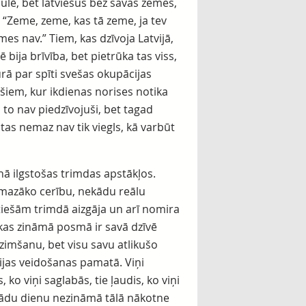
ulē, bet latviešus bez savas zemes,
 “Zeme, zeme, kas tā zeme, ja tev
emes nav.” Tiem, kas dzīvoja Latvijā,
 bija brīvība, bet pietrūka tas viss,
rā par spīti svešas okupācijas
ešiem, kur ikdienas norises notika
 to nav piedzīvojuši, bet tagad
ī tas nemaz nav tik viegls, kā varbūt
anā ilgstošas trimdas apstākļos.
e mazāko cerību, nekādu reālu
tiešām trimdā aizgāja un arī nomira
kas zināmā posmā ir savā dzīvē
tdzimšanu, bet visu savu atlikušo
vijas veidošanas pamatā. Viņi
ko viņi saglabās, tie ļaudis, ko viņi
kādu dienu nezināmā tālā nākotne