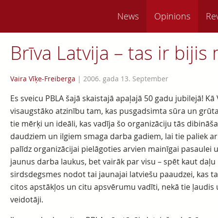
News
Opinions
Re
Brīva Latvija – tas ir bij
Vaira Vīķe-Freiberga
|
2006. gada 13. September
Es sveicu PBLA šajā skaistajā apaļajā 50 gadu jubilejā! Kā 
visaugstāko atzinību tam, kas pusgadsimta sūra un grūta d
tie mērķi un ideāli, kas vadīja šo organizāciju tās dibināša
daudziem un ilgiem smaga darba gadiem, lai tie paliek ar v
palīdz organizācijai pielāgoties arvien mainīgai pasaulei
jaunus darba laukus, bet vairāk par visu – spēt kaut daļ
sirdsdegsmes nodot tai jaunajai latviešu paaudzei, kas 
citos apstākļos un citu apsvērumu vadīti, nekā tie ļaudis 
veidotāji.