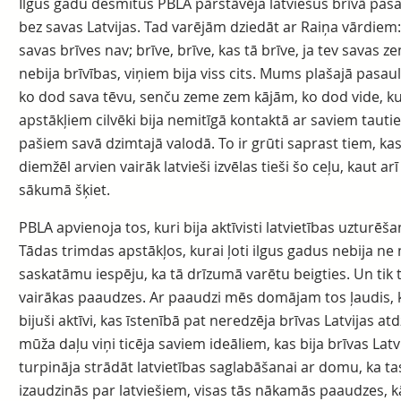
Ilgus gadu desmitus PBLA pārstāvēja latviešus brīvā pasa
bez savas Latvijas. Tad varējām dziedāt ar Raiņa vārdiem:
savas brīves nav; brīve, brīve, kas tā brīve, ja tev savas z
nebija brīvības, viņiem bija viss cits. Mums plašajā pasaulē
ko dod sava tēvu, senču zeme zem kājām, ko dod vide, ku
apstākļiem cilvēki bija nemitīgā kontaktā ar saviem tauti
pašiem savā dzimtajā valodā. To ir grūti saprast tiem, kas
diemžēl arvien vairāk latvieši izvēlas tieši šo ceļu, kaut ar
sākumā šķiet.
PBLA apvienoja tos, kuri bija aktīvisti latvietības uzturēš
Tādas trimdas apstākļos, kurai ļoti ilgus gadus nebija n
saskatāmu iespēju, ka tā drīzumā varētu beigties. Un tik 
vairākas paaudzes. Ar paaudzi mēs domājam tos ļaudis, 
bijuši aktīvi, kas īstenībā pat neredzēja brīvas Latvijas a
mūža daļu viņi ticēja saviem ideāliem, kas bija brīvas Lat
turpināja strādāt latvietības saglabāšanai ar domu, ka tas, 
izaudzinās par latviešiem, visas tās nākamās paaudzes, 