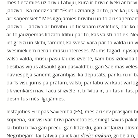
mēs tiecāmies uz brīvu Latviju, kurā ir brīvi cilvēki ar brī
jādzīvo. Kā mēdz sacīt: “Esiet uzmanīgi ar to, pēc kā jūs ilgo
arī saņemsiet.” Mēs ilgojāmies brīvību un to arī saņēmā
jādzīvo – jādzīvo ar brīvību un tiesībām izvēlēties, par ko
ar to jāuzņemas līdzatbildību par to, kas valstī notiek. Ne
iet greizi un šķībi, tamdēļ, ka sveša vara pār to valda un vi
svešiniekiem nerūp mūsu intereses. Mums tagad ir jāsap
valsti valda, mūsu pašu ļaudis izvērtē, kam būs izdevība to 
tiesības viņus atsaukt gan pašvaldību, gan Saeimas vēlēšan
nav iespēja saņemt garantijas, ka deputāts, par kuru ir 
darīs visu jums pa prātam, valstij par labu vai kaut vai loģ
tik vienkārši nav. Taču šī izvēle ir, brīvība ir, un tas ir ta
desmitus mēs ilgojāmies.
Iestājoties Eiropas Savienībā (ES), mēs arī sev prasījām brī
kopiena, kur visi var brīvi pārvietoties, sniegt savus p
lai būtu brīva gan preču, gan līdzekļu, gan arī ļaužu plūs
Negribējām, lai Latvija paliek aiz
dzelzs aizkara
, gribējām, 